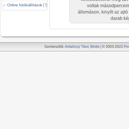
Online fotókiállítások
[
?
]
voltak másodperceim.
állomáson, kinyílt az ajt
darab kép
Szerkesztők:
Antalóczy Tibor
,
Birdie
| © 2003-2022
Pix