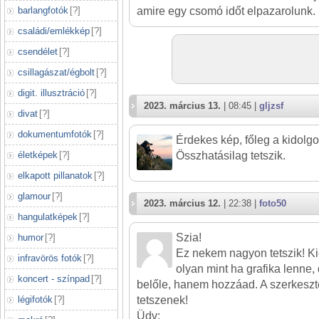
barlangfotók
[
?
]
amire egy csomó időt elpazarolunk.
családi/emlékkép
[
?
]
csendélet
[
?
]
csillagászat/égbolt
[
?
]
digit. illusztráció
[
?
]
2023. március 13.
| 08:45 |
gljzsf
divat
[
?
]
dokumentumfotók
[
?
]
Érdekes kép, főleg a kidolgo
életképek
[
?
]
Összhatásilag tetszik.
elkapott pillanatok
[
?
]
glamour
[
?
]
2023. március 12.
| 22:38 |
foto50
hangulatképek
[
?
]
Szia!
humor
[
?
]
Ez nekem nagyon tetszik! Kic
infravörös fotók
[
?
]
olyan mint ha grafika lenne,
koncert - színpad
[
?
]
belőle, hanem hozzáad. A szerkeszté
légifotók
[
?
]
tetszenek!
Üdv: