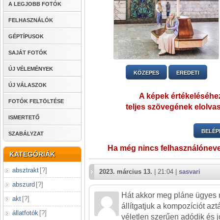
A LEGJOBB FOTÓK
FELHASZNÁLÓK
GÉPTÍPUSOK
SAJÁT FOTÓK
ÚJ VÉLEMÉNYEK
KÖZEPES
EREDETI
ÚJ VÁLASZOK
A képek értékeléséhez
FOTÓK FELTÖLTÉSE
teljes szövegének elolvas
ISMERTETŐ
BELÉP
SZABÁLYZAT
Ha még nincs felhasználónev
KATEGÓRIÁK
absztrakt
[
?
]
2023. március 13.
| 21:04 |
sasvari
abszurd
[
?
]
Hát akkor meg pláne ügyes
akt
[
?
]
állítgatjuk a kompozíciót az
állatfotók
[
?
]
véletlen szerűen adódik és j