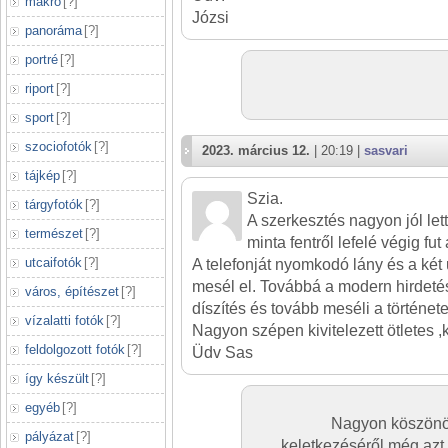
makró
[
?
]
Józsi
panoráma
[
?
]
portré
[
?
]
riport
[
?
]
sport
[
?
]
szociofotók
[
?
]
2023. március 12.
| 20:19 |
sasvari
tájkép
[
?
]
Szia.
tárgyfotók
[
?
]
A szerkesztés nagyon jól le
természet
[
?
]
minta fentről lefelé végig fu
utcaifotók
[
?
]
A telefonját nyomkodó lány és a két 
mesél el. Továbbá a modern hirdetés
város, építészet
[
?
]
díszítés és tovább meséli a története
vízalatti fotók
[
?
]
Nagyon szépen kivitelezett ötletes ,k
feldolgozott fotók
[
?
]
Üdv Sas
így készült
[
?
]
egyéb
[
?
]
Nagyon köszönöm
pályázat
[
?
]
keletkezéséről még azt 