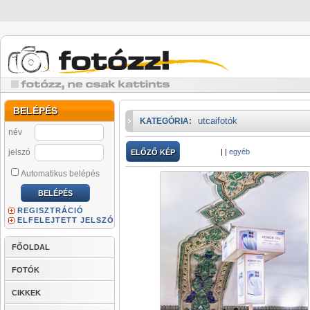
BELÉPÉS
utcaifotók
KATEGÓRIA:
név
jelszó
|
|
egyéb
ELŐZŐ KÉP
Automatikus belépés
REGISZTRÁCIÓ
ELFELEJTETT JELSZÓ
FŐOLDAL
FOTÓK
CIKKEK