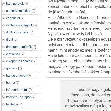
azt figyeltem meg ,hogy néha túlzot
barlangfotók
[
?
]
koncentrálunk és lehet ha nyitotta
családi/emlékkép
[
?
]
de jó fotót tudunk lőni.
Pl az Átkelés ill a Game of Thrones
csendélet
[
?
]
konkrétan ezeket akartam fényképez
csillagászat/égbolt
[
?
]
Véletlenül szúrtam ki a lényeg ,hogy 
digit. illusztráció
[
?
]
Nyilván szerencse is kel hozzá.
De a környezetünk közelében egysze
divat
[
?
]
helyismeret miatt is ill ha bármi nem
dokumentumfotók
[
?
]
menni mint ahogy ez meg is történt 
életképek
[
?
]
Ha jó fotót akar az ember akkor néh
szükség van. Lehet jobban jársz ha
elkapott pillanatok
[
?
]
megszállsz egy panzióban pesten 
glamour
[
?
]
szerintem kifizethető és akkor 2 nap
hangulatképek
[
?
]
humor
[
?
]
Tudom, hogy legalá
infravörös fotók
[
?
]
megoldás, de mivel é
koncert - színpad
[
?
]
hanem szinte folyamatos
légifotók
[
?
]
annyi szállást még a legj