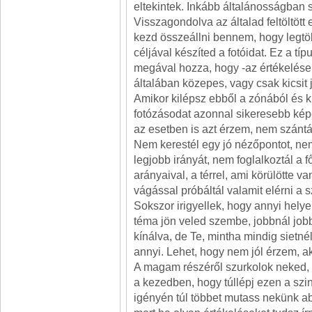
eltekintek. Inkább általánosságban s
Visszagondolva az általad feltöltött 
kezd összeállni bennem, hogy legt
céljával készíted a fotóidat. Ez a tí
megával hozza, hogy -az értékelése
általában közepes, vagy csak kicsit jo
Amikor kilépsz ebből a zónából és k
fotózásodat azonnal sikeresebb kép
az esetben is azt érzem, nem szántál
Nem kerestél egy jó nézőpontot, ne
legjobb irányát, nem foglalkoztál a 
arányaival, a térrel, ami körülötte va
vágással próbáltál valamit elérni a 
Sokszor irigyellek, hogy annyi hely
téma jön veled szembe, jobbnál jobb
kínálva, de Te, mintha mindig sietnél
annyi. Lehet, hogy nem jól érzem, a
A magam részéről szurkolok neked, 
a kezedben, hogy túllépj ezen a sz
igényén túl többet mutass nekünk a