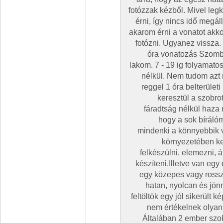
fotózzak kézből. Mivel leg
érni, így nincs idő megál
akarom érni a vonatot akko
fotózni. Ugyanez vissza.
óra vonatozás Szomb
lakom. 7 - 19 ig folyamat
nélkül. Nem tudom azt 
reggel 1 óra belterüle
keresztül a szobro
fáradtság nélkül haza
hogy a sok bírálóm
mindenki a könnyebbik v
környezetében ke
felkészülni, elemezni, 
készíteni.Illetve van egy
egy közepes vagy ross
hatan, nyolcan és jön
feltöltök egy jól sikerült k
nem értékelnek olyank
Általában 2 ember szok