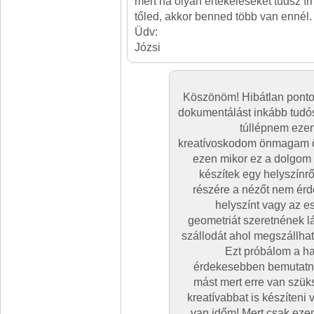
mert ha olyan értékeléseket tudsz ír
tőled, akkor benned több van ennél.
Üdv:
Józsi
Köszönöm! Hibátlan pontos
dokumentálást inkább tudó
túllépnem ezen
kreatívoskodom önmagam ö
ezen mikor ez a dolgom 
készítek egy helyszínr
részére a nézőt nem ér
helyszínt vagy az e
geometriát szeretnének lá
szállodát ahol megszállha
Ezt próbálom a ha
érdekesebben bemutatn
mást mert erre van szüks
kreatívabbat is készíteni
van időm! Mert csak ezen