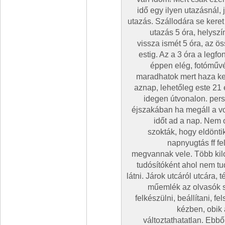
idő egy ilyen utazásnál, 
utazás. Szállodára se keret
utazás 5 óra, helyszí
vissza ismét 5 óra, az ö
estig. Az a 3 óra a leg
éppen elég, fotóműv
maradhatok mert haza k
aznap, lehetőleg este 21 
idegen útvonalon. per
éjszakában ha megáll a vo
időt ad a nap. Nem 
szokták, hogy eldöntik
napnyugtás ff fel
megvannak vele. Több kilo
tudósítóként ahol nem t
látni. Járok utcáról utcára, 
műemlék az olvasók s
felkészülni, beállítani, fe
kézben, obik 
változtathatatlan. Ebbő