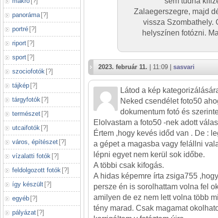
sem tudná kifiz
makró
[
?
]
Zalaegerszegre, majd dé
panoráma
[
?
]
vissza Szombathely. 
portré
[
?
]
helyszínen fotózni. M
riport
[
?
]
sport
[
?
]
2023. február 11.
| 11:09 |
sasvari
szociofotók
[
?
]
tájkép
[
?
]
Látod a kép kategorizálására
tárgyfotók
[
?
]
Neked csendélet foto50 ahog
dokumentum fotó és szerinte
természet
[
?
]
Elolvastam a foto50 -nek adott vála
utcaifotók
[
?
]
Értem ,hogy kevés időd van . De : l
város, építészet
[
?
]
a gépet a magasba vagy felállni valam
lépni egyet nem kerül sok időbe.
vízalatti fotók
[
?
]
A többi csak kifogás.
feldolgozott fotók
[
?
]
A hidas képemre írta zsiga755 ,hog
így készült
[
?
]
persze én is sorolhattam volna fel o
amilyen de ez nem lett volna több mi
egyéb
[
?
]
tény marad. Csak magamat okolhat
pályázat
[
?
]