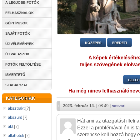
A LEGJOBB FOTÓK
FELHASZNÁLÓK
GÉPTÍPUSOK
SAJÁT FOTÓK
KÖZEPES
EREDETI
ÚJ VÉLEMÉNYEK
ÚJ VÁLASZOK
A képek értékeléséhez
teljes szövegének elolvas
FOTÓK FELTÖLTÉSE
ISMERTETŐ
BELÉP
SZABÁLYZAT
Ha még nincs felhasználónev
KATEGÓRIÁK
2023. február 14.
| 08:49 |
sasvari
absztrakt
[
?
]
abszurd
[
?
]
Hát ami az utazgatást illeti 
akt
[
?
]
Ezzel a problémával én is ta
szerencse kell hozzá hogy egy
állatfotók
[
?
]