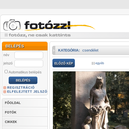
BELÉPÉS
csendélet
KATEGÓRIA:
név
jelszó
|
|
egyéb
ELŐZŐ KÉP
Automatikus belépés
REGISZTRÁCIÓ
ELFELEJTETT JELSZÓ
FŐOLDAL
FOTÓK
CIKKEK