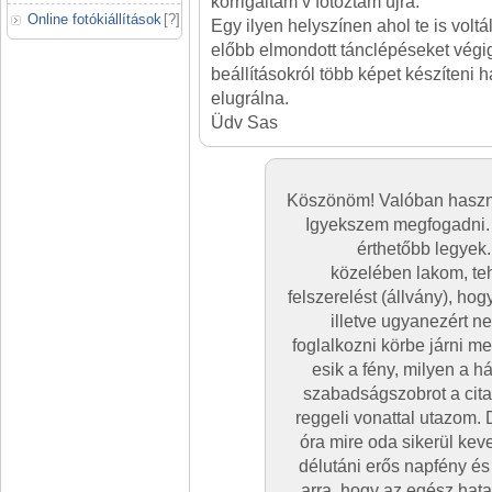
korrigáltam v fotóztam újra.
Online fotókiállítások
[
?
]
Egy ilyen helyszínen ahol te is voltá
előbb elmondott tánclépéseket végig
beállításokról több képet készíteni 
elugrálna.
Üdv Sas
Köszönöm! Valóban haszno
Igyekszem megfogadni. 
érthetőbb legyek.
közelében lakom, te
felszerelést (állvány), ho
illetve ugyanezért n
foglalkozni körbe járni m
esik a fény, milyen a há
szabadságszobrot a citad
reggeli vonattal utazom. 
óra mire oda sikerül k
délutáni erős napfény és
arra, hogy az egész hat