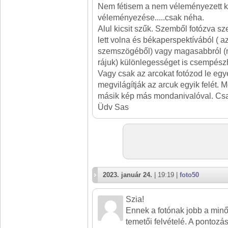
Nem fétisem a nem véleményezett 
véleményezése.....csak néha.
Alul kicsit szűk. Szemből fotózva s
lett volna és békaperspektívából ( a
szemszögéből) vagy magasabbról (m
rájuk) különlegességet is csempészh
Vagy csak az arcokat fotózod le eg
megvilágítják az arcuk egyik felét.
másik kép más mondanivalóval. Csak
Üdv Sas
2023. január 24.
| 19:19 |
foto50
Szia!
Ennek a fotónak jobb a minő
temetői felvételé. A pontoz