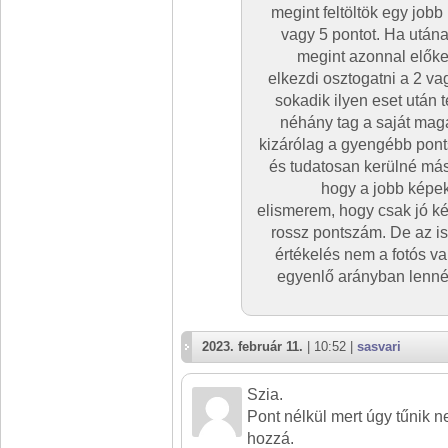
megint feltöltök egy job
vagy 5 pontot. Ha utána
megint azonnal előker
elkezdi osztogatni a 2 va
sokadik ilyen eset után 
néhány tag a saját mag
kizárólag a gyengébb pont
és tudatosan kerülné más 
hogy a jobb képek
elismerem, hogy csak jó kép
rossz pontszám. De az is
értékelés nem a fotós va
egyenlő arányban lennén
2023. február 11.
| 10:52 |
sasvari
Szia.
Pont nélkül mert úgy tűnik 
hozzá.