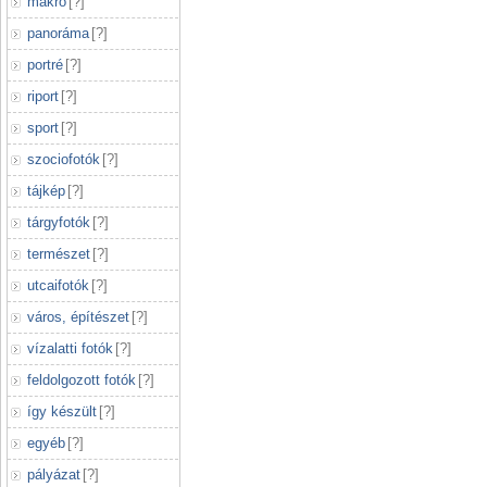
makró
[
?
]
panoráma
[
?
]
portré
[
?
]
riport
[
?
]
sport
[
?
]
szociofotók
[
?
]
tájkép
[
?
]
tárgyfotók
[
?
]
természet
[
?
]
utcaifotók
[
?
]
város, építészet
[
?
]
vízalatti fotók
[
?
]
feldolgozott fotók
[
?
]
így készült
[
?
]
egyéb
[
?
]
pályázat
[
?
]