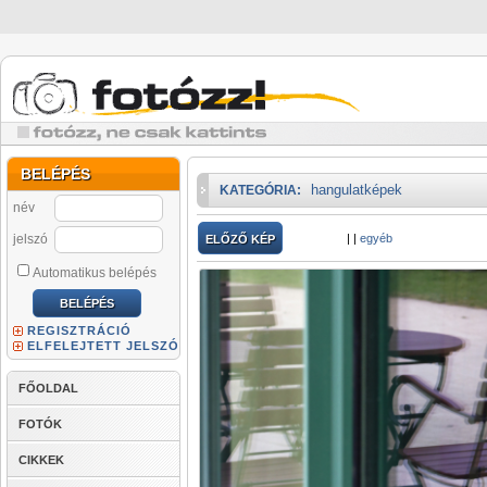
BELÉPÉS
hangulatképek
KATEGÓRIA:
név
jelszó
|
|
egyéb
ELŐZŐ KÉP
Automatikus belépés
REGISZTRÁCIÓ
ELFELEJTETT JELSZÓ
FŐOLDAL
FOTÓK
CIKKEK