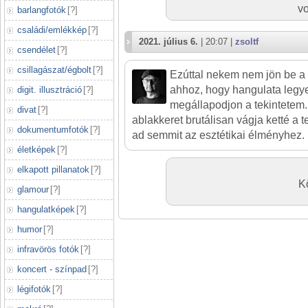
vo
barlangfotók
[
?
]
családi/emlékkép
[
?
]
2021. július 6.
| 20:07 |
zsoltf
csendélet
[
?
]
csillagászat/égbolt
[
?
]
Ezúttal nekem nem jön be a
ahhoz, hogy hangulata legy
digit. illusztráció
[
?
]
megállapodjon a tekintetem.
divat
[
?
]
ablakkeret brutálisan vágja ketté a
dokumentumfotók
[
?
]
ad semmit az esztétikai élményhez.
életképek
[
?
]
elkapott pillanatok
[
?
]
K
glamour
[
?
]
hangulatképek
[
?
]
humor
[
?
]
infravörös fotók
[
?
]
koncert - színpad
[
?
]
légifotók
[
?
]