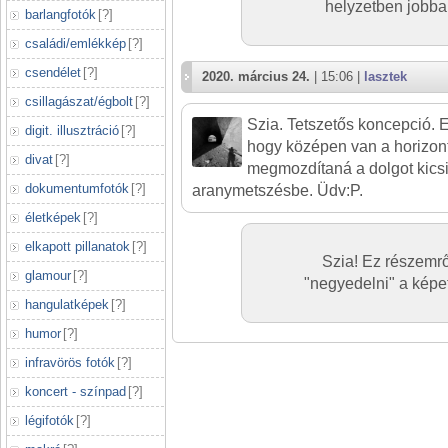
helyzetben jobba
barlangfotók
[
?
]
családi/emlékkép
[
?
]
csendélet
[
?
]
2020. március 24.
| 15:06 |
lasztek
csillagászat/égbolt
[
?
]
Szia. Tetszetős koncepció. 
digit. illusztráció
[
?
]
hogy középen van a horizon
divat
[
?
]
megmozdítaná a dolgot kicsi
dokumentumfotók
[
?
]
aranymetszésbe. Üdv:P.
életképek
[
?
]
elkapott pillanatok
[
?
]
Szia! Ez részemr
glamour
[
?
]
"negyedelni" a képet
hangulatképek
[
?
]
humor
[
?
]
infravörös fotók
[
?
]
koncert - színpad
[
?
]
légifotók
[
?
]