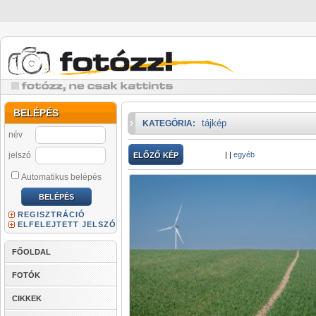
BELÉPÉS
tájkép
KATEGÓRIA:
név
jelszó
|
|
egyéb
ELŐZŐ KÉP
Automatikus belépés
REGISZTRÁCIÓ
ELFELEJTETT JELSZÓ
FŐOLDAL
FOTÓK
CIKKEK