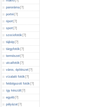
makró
[
?
]
panoráma
[
?
]
portré
[
?
]
riport
[
?
]
sport
[
?
]
szociofotók
[
?
]
tájkép
[
?
]
tárgyfotók
[
?
]
természet
[
?
]
utcaifotók
[
?
]
város, építészet
[
?
]
vízalatti fotók
[
?
]
feldolgozott fotók
[
?
]
így készült
[
?
]
egyéb
[
?
]
pályázat
[
?
]