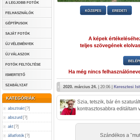
A LEGJOBB FOTÓK
KÖZEPES
EREDETI
FELHASZNÁLÓK
GÉPTÍPUSOK
SAJÁT FOTÓK
A képek értékeléséhez
ÚJ VÉLEMÉNYEK
teljes szövegének elolvas
ÚJ VÁLASZOK
BELÉP
FOTÓK FELTÖLTÉSE
Ha még nincs felhasználónev
ISMERTETŐ
SZABÁLYZAT
2020. március 24.
| 20:06 |
Keresztesi Is
KATEGÓRIÁK
Szia, tetszik, bár én szaturá
absztrakt
[
?
]
kontrasztosabbra editáltam 
abszurd
[
?
]
akt
[
?
]
Szándékos a "mute
állatfotók
[
?
]