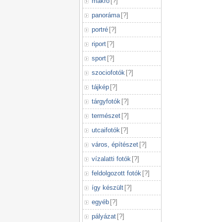
makró
[
?
]
panoráma
[
?
]
portré
[
?
]
riport
[
?
]
sport
[
?
]
szociofotók
[
?
]
tájkép
[
?
]
tárgyfotók
[
?
]
természet
[
?
]
utcaifotók
[
?
]
város, építészet
[
?
]
vízalatti fotók
[
?
]
feldolgozott fotók
[
?
]
így készült
[
?
]
egyéb
[
?
]
pályázat
[
?
]