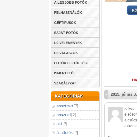
A LEGJOBB FOTÓK
KÖ
FELHASZNÁLÓK
GÉPTÍPUSOK
SAJÁT FOTÓK
ÚJ VÉLEMÉNYEK
ÚJ VÁLASZOK
FOTÓK FELTÖLTÉSE
ISMERTETŐ
Ha
SZABÁLYZAT
2019. július 3.
KATEGÓRIÁK
absztrakt
[
?
]
jó kép.
elsősor
abszurd
[
?
]
a csúcs
akt
[
?
]
akkor t
állatfotók
[
?
]