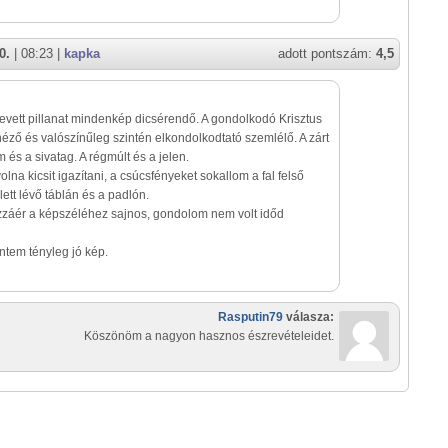
0.
| 08:23 |
kapka
adott pontszám:
4,5
evett pillanat mindenkép dicsérendő. A gondolkodó Krisztus
néző és valószínűleg szintén elkondolkodtató szemlélő. A zárt
és a sivatag. A régmúlt és a jelen.
 volna kicsit igazítani, a csúcsfényeket sokallom a fal felső
ett lévő táblán és a padlón.
zzáér a képszéléhez sajnos, gondolom nem volt időd
intem tényleg jó kép.
Rasputin79
válasza:
Köszönöm a nagyon hasznos észrevételeidet.