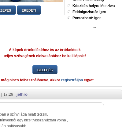
Készítés helye:
Moszkva
ZEPES
EREDETI
Feldolgozható:
igen
Pontozható:
igen
...
A képek értékeléséhez és az értékelések
teljes szövegének elolvasásához be kell lépnie!
BELÉPÉS
 még nincs felhasználóneve, akkor
regisztráljon
egyet.
| 17:29 |
jethro
ban a színvilága miatt tetszik.
fényekből egy kicsit visszahúztam volna ,
alán hatásosabb.