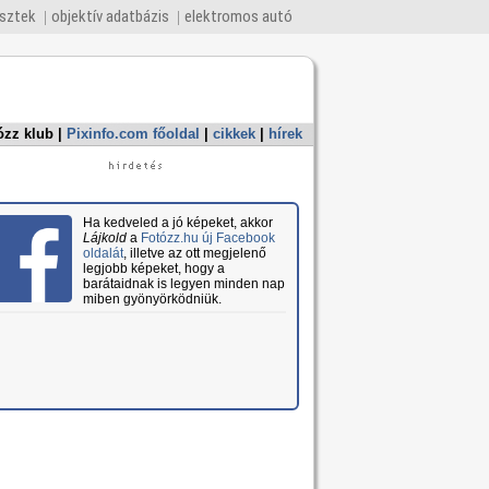
esztek
objektív adatbázis
elektromos autó
ózz klub
|
Pixinfo.com főoldal
|
cikkek
|
hírek
Ha kedveled a jó képeket, akkor
Lájkold
a
Fotózz.hu új Facebook
oldalát
, illetve az ott megjelenő
legjobb képeket, hogy a
barátaidnak is legyen minden nap
miben gyönyörködniük.