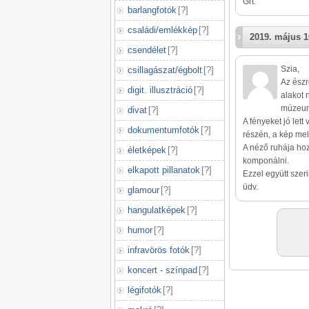
Grt.
barlangfotók
[
?
]
családi/emlékkép
[
?
]
2019. május 1
csendélet
[
?
]
Szia,
csillagászat/égbolt
[
?
]
Az észr
digit. illusztráció
[
?
]
alakot 
múzeum 
divat
[
?
]
A fényeket jó lett
dokumentumfotók
[
?
]
részén, a kép mell
A néző ruhája ho
életképek
[
?
]
komponálni.
elkapott pillanatok
[
?
]
Ezzel együtt szer
üdv.
glamour
[
?
]
hangulatképek
[
?
]
humor
[
?
]
infravörös fotók
[
?
]
koncert - színpad
[
?
]
légifotók
[
?
]