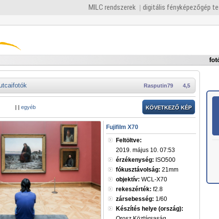
MILC rendszerek
digitális fényképezőgép t
fot
utcaifotók
Rasputin79
4,5
|
|
egyéb
KÖVETKEZŐ KÉP
Fujifilm X70
Feltöltve:
2019. május 10. 07:53
érzékenység:
ISO500
fókusztávolság:
21mm
objektív:
WCL-X70
rekeszérték:
f2.8
zársebesség:
1/60
Készítés helye (ország):
Orosz Köztársaság