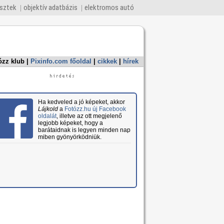
esztek
objektív adatbázis
elektromos autó
ózz klub
|
Pixinfo.com főoldal
|
cikkek
|
hírek
Ha kedveled a jó képeket, akkor
Lájkold
a
Fotózz.hu új Facebook
oldalát
, illetve az ott megjelenő
legjobb képeket, hogy a
barátaidnak is legyen minden nap
miben gyönyörködniük.