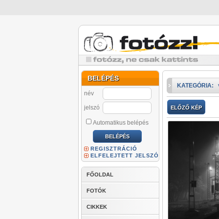
BELÉPÉS
KATEGÓRIA:
név
jelszó
ELŐZŐ KÉP
Automatikus belépés
REGISZTRÁCIÓ
ELFELEJTETT JELSZÓ
FŐOLDAL
FOTÓK
CIKKEK