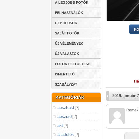
A LEGJOBB FOTÓK
FELHASZNÁLÓK
GÉPTÍPUSOK
KÖ
SAJÁT FOTÓK
ÚJ VÉLEMÉNYEK
ÚJ VÁLASZOK
FOTÓK FELTÖLTÉSE
ISMERTETŐ
Ha
SZABÁLYZAT
2019. január 7
KATEGÓRIÁK
absztrakt
[
?
]
Remek
abszurd
[
?
]
akt
[
?
]
állatfotók
[
?
]