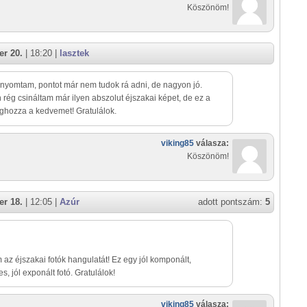
Köszönöm!
r 20.
| 18:20 |
lasztek
inyomtam, pontot már nem tudok rá adni, de nagyon jó.
rég csináltam már ilyen abszolut éjszakai képet, de ez a
ghozza a kedvemet! Gratulálok.
viking85
válasza:
Köszönöm!
r 18.
| 12:05 |
Azúr
adott pontszám:
5
az éjszakai fotók hangulatát! Ez egy jól komponált,
s, jól exponált fotó. Gratulálok!
viking85
válasza: