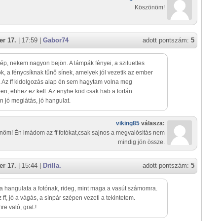
Köszönöm!
r 17.
| 17:59 |
Gabor74
adott pontszám:
5
ép, nekem nagyon bejön. A lámpák fényei, a sziluettes
k, a fénycsíknak tűnő sínek, amelyek jól vezetik az ember
 Az ff kidolgozás alap én sem hagytam volna meg
en, ehhez ez kell. Az enyhe köd csak hab a tortán.
n jó meglátás, jó hangulat.
viking85
válasza:
öm! Én imádom az ff fotókat,csak sajnos a megvalósítás nem
mindig jön össze.
r 17.
| 15:44 |
Drilla.
adott pontszám:
5
 a hangulata a fotónak, rideg, mint maga a vasút számomra.
 ff, jó a vágás, a sínpár szépen vezeti a tekintetem.
e való, grat.!