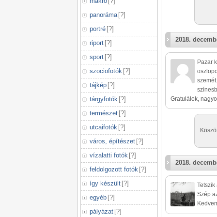
makró
[
?
]
panoráma
[
?
]
portré
[
?
]
2018. decembe
riport
[
?
]
sport
[
?
]
Pazar k
szociofotók
[
?
]
oszlopo
szemét.
tájkép
[
?
]
színesb
tárgyfotók
[
?
]
Gratulálok, nagyo
természet
[
?
]
utcaifotók
[
?
]
Köszön
város, építészet
[
?
]
vízalatti fotók
[
?
]
2018. decembe
feldolgozott fotók
[
?
]
így készült
[
?
]
Tetszik
Szép az
egyéb
[
?
]
Kedvemr
pályázat
[
?
]