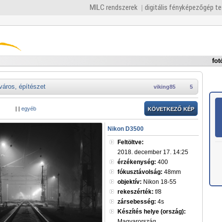
MILC rendszerek
digitális fényképezőgép t
fot
város, építészet
viking85
5
|
|
egyéb
KÖVETKEZŐ KÉP
Nikon D3500
Feltöltve:
2018. december 17. 14:25
érzékenység:
400
fókusztávolság:
48mm
objektív:
Nikon 18-55
rekeszérték:
f/8
zársebesség:
4s
Készítés helye (ország):
Magyarország