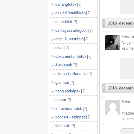
barlangfotók
[
?
]
családi/emlékkép
[
?
]
csendélet
[
?
]
2018. decembe
csillagászat/égbolt
[
?
]
Szia. K
digit. illusztráció
[
?
]
Nagyon 
divat
[
?
]
kép me
dokumentumfotók
[
?
]
életképek
[
?
]
elkapott pillanatok
[
?
]
glamour
[
?
]
2018. decembe
hangulatképek
[
?
]
humor
[
?
]
Szia!
infravörös fotók
[
?
]
Imádom 
koncert - színpad
[
?
]
sejtelme
légifotók
[
?
]