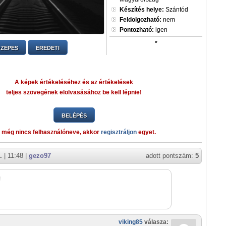
Készítés helye:
Szántód
Feldolgozható:
nem
Pontozható:
igen
*
ZEPES
EREDETI
A képek értékeléséhez és az értékelések
teljes szövegének elolvasásához be kell lépnie!
BELÉPÉS
 még nincs felhasználóneve, akkor
regisztráljon
egyet.
.
| 11:48 |
gezo97
adott pontszám:
5
!
viking85
válasza: