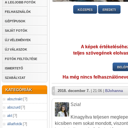
A LEGJOBB FOTÓK
KÖZEPES
EREDETI
FELHASZNÁLÓK
GÉPTÍPUSOK
SAJÁT FOTÓK
ÚJ VÉLEMÉNYEK
A képek értékeléséhez
ÚJ VÁLASZOK
teljes szövegének elolvas
FOTÓK FELTÖLTÉSE
BELÉP
ISMERTETŐ
Ha még nincs felhasználónev
SZABÁLYZAT
KATEGÓRIÁK
2018. december 7.
| 21:06 |
BJohanna
absztrakt
[
?
]
Szia!
abszurd
[
?
]
akt
[
?
]
Kinagyítva teljesen meglepet
kicsiben nem sokat mondott, viszont
állatfotók
[
?
]