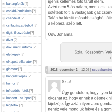
igenis kellemes fotó tárult elém.
barlangfotók
[
?
]
Azért nem 5-ös nálam, mert kicsit za
családi/emlékkép
[
?
]
sötétebb folt, a vastagabb gaz csom
Talán ha kicsitt másabb szögből lőtt
csendélet
[
?
]
a képhez, szép lett.
csillagászat/égbolt
[
?
]
digit. illusztráció
[
?
]
Üdv. Johanna
divat
[
?
]
dokumentumfotók
[
?
]
Szia! Köszönöm! Való
életképek
[
?
]
elkapott pillanatok
[
?
]
glamour
[
?
]
2018. december 2.
| 12:02 |
csupakambr
hangulatképek
[
?
]
Szia!
humor
[
?
]
infravörös fotók
[
?
]
Úgy gondolom, hogy ilyen k
koncert - színpad
[
?
]
okozhat az, hogy ennek a gépnek ni
kijelzője. Így aztán ilyen apró gom
légifotók
[
?
]
nehéz vele mondjuk fekve és a gom