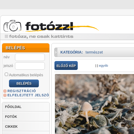
BELÉPÉS
természet
KATEGÓRIA:
név
jelszó
|
|
egyéb
ELŐZŐ KÉP
Automatikus belépés
REGISZTRÁCIÓ
ELFELEJTETT JELSZÓ
FŐOLDAL
FOTÓK
CIKKEK