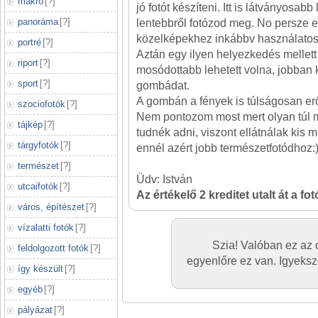
makró
[
?
]
jó fotót készíteni. Itt is látványosabb
panoráma
[
?
]
lentebbről fotózod meg. No persze 
közelképekhez inkábbv használatos o
portré
[
?
]
Aztán egy ilyen helyezkedés mellett a
riport
[
?
]
mosódottabb lehetett volna, jobban 
sport
[
?
]
gombádat.
A gombán a fények is túlságosan er
szociofotók
[
?
]
Nem pontozom most mert olyan túl
tájkép
[
?
]
tudnék adni, viszont ellátnálak kis 
tárgyfotók
[
?
]
ennél azért jobb természetfotódhoz:
természet
[
?
]
Üdv: István
utcaifotók
[
?
]
Az értékelő 2 kreditet utalt át a fo
város, építészet
[
?
]
vízalatti fotók
[
?
]
Szia! Valóban ez az 
feldolgozott fotók
[
?
]
egyenlőre ez van. Igyeksz
így készült
[
?
]
egyéb
[
?
]
pályázat
[
?
]