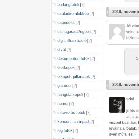
barlangfotók
[
?
]
2018. novemb
családi/emlékkép
[
?
]
csendélet
[
?
]
Jól elk
csillagászat/égbolt
[
?
]
volna k
biztons
digit. illusztráció
[
?
]
divat
[
?
]
dokumentumfotók
[
?
]
S
életképek
[
?
]
elkapott pillanatok
[
?
]
2018. novemb
glamour
[
?
]
hangulatképek
[
?
]
szia!
humor
[
?
]
jó kis 
infravörös fotók
[
?
]
adja az
koncert - színpad
[
?
]
viszont kicsit kár
leválna a főalak, 
légifotók
[
?
]
ilyen műfaj ez :)