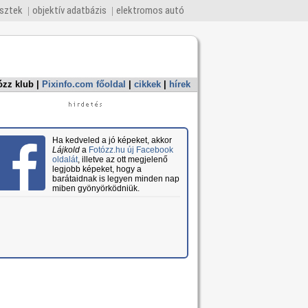
esztek
objektív adatbázis
elektromos autó
ózz klub
|
Pixinfo.com főoldal
|
cikkek
|
hírek
Ha kedveled a jó képeket, akkor
Lájkold
a
Fotózz.hu új Facebook
oldalát
, illetve az ott megjelenő
legjobb képeket, hogy a
barátaidnak is legyen minden nap
miben gyönyörködniük.