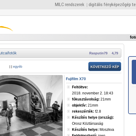
MILC rendszerek
digitális fényképezőgép t
fot
utcaifotók
Rasputin79
4,79
|
|
egyéb
KÖVETKEZŐ KÉP
Fujifilm X70
Feltöltve:
2018. november 2. 18:43
fókusztávolság:
21mm
objektív:
21mm
rekeszérték:
f2.8
Készítés helye (ország):
Orosz Köztársaság
Készítés helye:
Moszkva
Feldolgozható:
igen