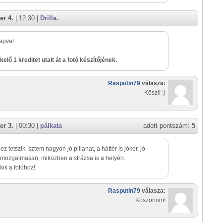
er 4.
| 12:30 |
Drilla.
kapva!
kelő 1 kreditet utalt át a fotó készítőjének.
Rasputin79
válasza:
Köszi! :)
er 3.
| 00:30 |
pálkata
adott pontszám:
5
z tetszik, sztem nagyon jó pillanat, a háttér is jókor, jó
mozgalmasan, miközben a strázsa is a helyén.
lok a fotóhoz!
Rasputin79
válasza:
Köszönöm!