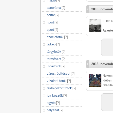
makró
[
?
]
panoráma
[
?
]
2018. novemb
portré
[
?
]
El lett 
riport
[
?
]
sport
[
?
]
Az érté
szociofotók
[
?
]
tájkép
[
?
]
tárgyfotók
[
?
]
természet
[
?
]
2018. novemb
utcaifotók
[
?
]
város, építészet
[
?
]
Nekem e
időben 
vízalatti fotók
[
?
]
Gratulá
feldolgozott fotók
[
?
]
így készült
[
?
]
egyéb
[
?
]
pályázat
[
?
]