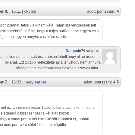
er 8.
| 15:11 |
ckytep
adott pontszám:
4
apott pillanat, tetszik a dinamikája. Talán szerencsésebb lett
icsit hátrébbről fotózni, hogy a teljes boltív benne legyen és a
ági őr ne legyen ennyire a szélére szorítva.
Rasputin79
válasza:
ajnos komponálni csak ösztönösen lehett,hogy el ne ússzon a
pillanat. Ezt tovább nehezítette az a tény,hogy nem annyira
támogatott a metróban való fotózás a szervek által...
er 7.
| 16:33 |
hegyiember
adott pontszám:
4,5
street ez, a szimmetrikusan hasonló kartartás nekem meg is
 elegendő összecsengést a két alak között.
, hogy a vonat pont a két kocsi között kapódott el, jobban
ha nem pont az a sötét folt lenne mögötte.