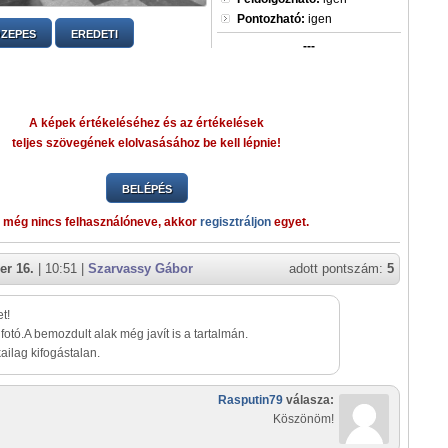
Pontozható:
igen
ZEPES
EREDETI
---
A képek értékeléséhez és az értékelések
teljes szövegének elolvasásához be kell lépnie!
BELÉPÉS
 még nincs felhasználóneve, akkor
regisztráljon
egyet.
er 16.
| 10:51 |
Szarvassy Gábor
adott pontszám:
5
t!
otó.A bemozdult alak még javít is a tartalmán.
ailag kifogástalan.
Rasputin79
válasza:
Köszönöm!