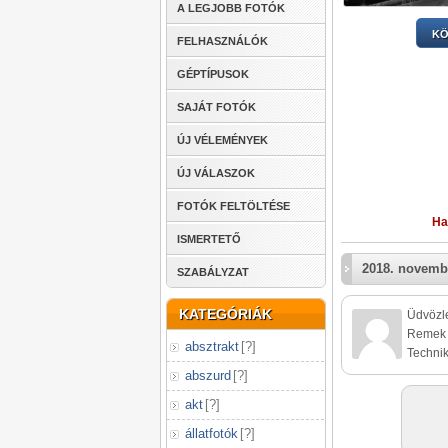
A LEGJOBB FOTÓK
KÖ
FELHASZNÁLÓK
GÉPTÍPUSOK
SAJÁT FOTÓK
ÚJ VÉLEMÉNYEK
ÚJ VÁLASZOK
FOTÓK FELTÖLTÉSE
Ha
ISMERTETŐ
2018. novemb
SZABÁLYZAT
KATEGÓRIÁK
Üdvözle
Remek f
absztrakt
[
?
]
Technik
abszurd
[
?
]
akt
[
?
]
állatfotók
[
?
]