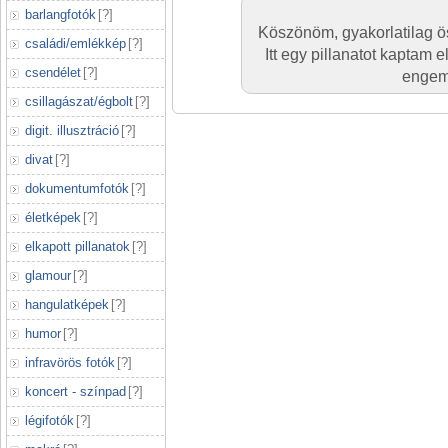
barlangfotók
[
?
]
Köszönöm, gyakorlatilag ös
családi/emlékkép
[
?
]
Itt egy pillanatot kaptam e
csendélet
[
?
]
engem,
csillagászat/égbolt
[
?
]
digit. illusztráció
[
?
]
divat
[
?
]
dokumentumfotók
[
?
]
életképek
[
?
]
elkapott pillanatok
[
?
]
glamour
[
?
]
hangulatképek
[
?
]
humor
[
?
]
infravörös fotók
[
?
]
koncert - színpad
[
?
]
légifotók
[
?
]