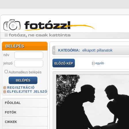
BELÉPÉS
elkapott pillanatok
KATEGÓRIA:
név
jelszó
|
|
egyéb
ELŐZŐ KÉP
Automatikus belépés
REGISZTRÁCIÓ
ELFELEJTETT JELSZÓ
FŐOLDAL
FOTÓK
CIKKEK