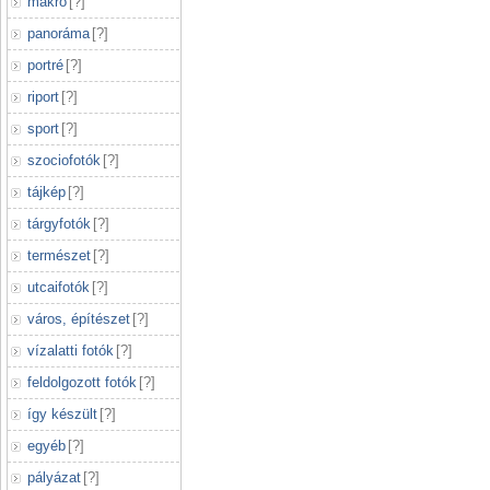
makró
[
?
]
panoráma
[
?
]
portré
[
?
]
riport
[
?
]
sport
[
?
]
szociofotók
[
?
]
tájkép
[
?
]
tárgyfotók
[
?
]
természet
[
?
]
utcaifotók
[
?
]
város, építészet
[
?
]
vízalatti fotók
[
?
]
feldolgozott fotók
[
?
]
így készült
[
?
]
egyéb
[
?
]
pályázat
[
?
]