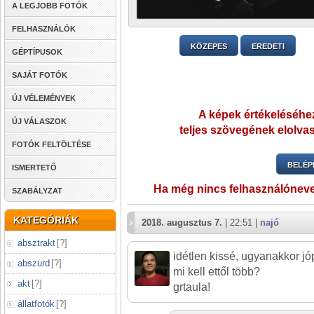
A LEGJOBB FOTÓK
FELHASZNÁLÓK
KÖZEPES
EREDETI
GÉPTÍPUSOK
SAJÁT FOTÓK
ÚJ VÉLEMÉNYEK
A képek értékeléséhez
ÚJ VÁLASZOK
teljes szövegének elolvas
FOTÓK FELTÖLTÉSE
BELÉP
ISMERTETŐ
Ha még nincs felhasználónev
SZABÁLYZAT
KATEGÓRIÁK
2018. augusztus 7.
| 22:51 |
najó
absztrakt
[
?
]
idétlen kissé, ugyanakkor jó
abszurd
[
?
]
mi kell ettől több?
akt
[
?
]
grtaula!
állatfotók
[
?
]