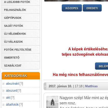
A LEGJOBB FOTÓK
KÖZEPES
EREDETI
FELHASZNÁLÓK
GÉPTÍPUSOK
SAJÁT FOTÓK
ÚJ VÉLEMÉNYEK
ÚJ VÁLASZOK
A képek értékeléséhez
FOTÓK FELTÖLTÉSE
teljes szövegének elolvas
ISMERTETŐ
SZABÁLYZAT
BELÉP
Ha még nincs felhasználónev
KATEGÓRIÁK
absztrakt
[
?
]
2017. június 10.
| 17:18 |
Matthias
abszurd
[
?
]
akt
[
?
]
Nagyon szép! Már mint az ép
sem rosz.
állatfotók
[
?
]