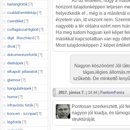
Az-az érdekes, hogy a másik 
barlangfotók
[
?
]
horizont tulajdonképpen teljesen
családi/emlékkép
[
?
]
helyezkedik el , még is a másiknál o
érzetem van, itt viszont nem. Szerint
csendélet
[
?
]
nagyobb a tér oldalra ezért nem hián
csillagászat/égbolt
[
?
]
Ha meg tudom hogyan kell képet fel
digit. illusztráció
[
?
]
másikkal kapcsolatban van egy ötle
Most tulajdonképpen 2 képet értéke
divat
[
?
]
dokumentumfotók
[
?
]
életképek
[
?
]
Nagyon köszönöm! Jól láto
elkapott pillanatok
[
?
]
tágas,légies állomás,m
szűkebb. De minkettő lenyűg
glamour
[
?
]
hangulatképek
[
?
]
2017. június 7.
| 14:44 |
FantomFonix
humor
[
?
]
infravörös fotók
[
?
]
Pontosan szerkesztett, jól fel
nagyon jól kiadja, és támog
koncert - színpad
[
?
]
struktúráját.
légifotók
[
?
]