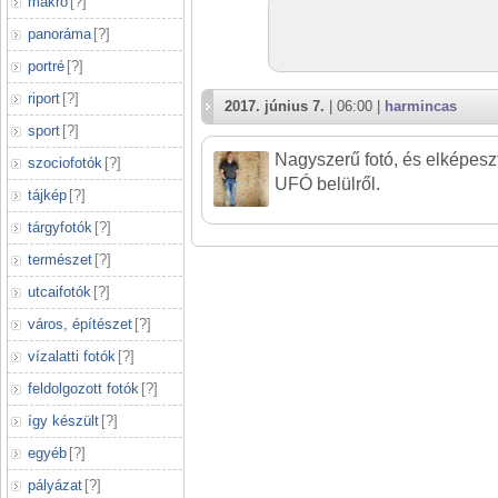
makró
[
?
]
panoráma
[
?
]
portré
[
?
]
riport
[
?
]
2017. június 7.
| 06:00 |
harmincas
sport
[
?
]
Nagyszerű fotó, és elképeszt
szociofotók
[
?
]
UFÓ belülről.
tájkép
[
?
]
tárgyfotók
[
?
]
természet
[
?
]
utcaifotók
[
?
]
város, építészet
[
?
]
vízalatti fotók
[
?
]
feldolgozott fotók
[
?
]
így készült
[
?
]
egyéb
[
?
]
pályázat
[
?
]