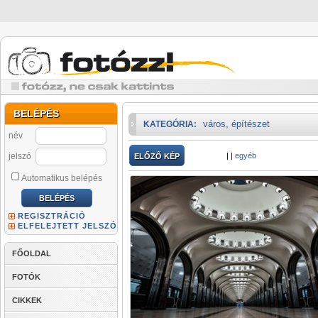
BELÉPÉS
város, építészet
KATEGÓRIA:
név
jelszó
|
|
egyéb
ELŐZŐ KÉP
Automatikus belépés
REGISZTRÁCIÓ
ELFELEJTETT JELSZÓ
FŐOLDAL
FOTÓK
CIKKEK