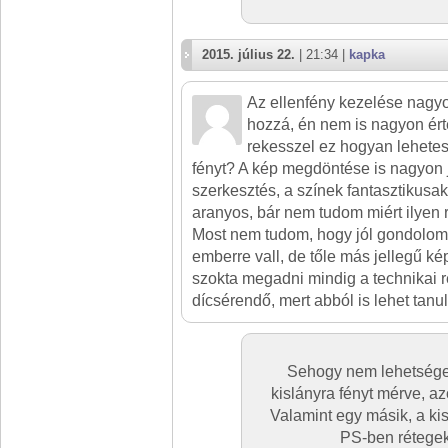
2015. július 22.
| 21:34 |
kapka
Az ellenfény kezelése nagyo
hozzá, én nem is nagyon ért
rekesszel ez hogyan lehet
fényt? A kép megdöntése is nagyon jó
szerkesztés, a színek fantasztikusak
aranyos, bár nem tudom miért ilyen 
Most nem tudom, hogy jól gondolom-
emberre vall, de tőle más jellegű ké
szokta megadni mindig a technikai r
dícsérendő, mert abból is lehet tanul
Sehogy nem lehetséges
kislányra fényt mérve, azo
Valamint egy másik, a kis
PS-ben rétegekb