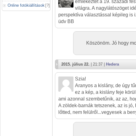
emlékeztet a 19. századi fest
Online fotókiállítások
[
?
]
világra. A nagylátószöget i
perspektíva választással képileg is
üdv BB
Köszönöm. Jó hogy mon
2015. július 22.
| 21:37 |
Hedera
Szia!
Aranyos a kislány, de úgy tűn
ez a kép, a kislány feje körül
ami azonnal szembetűnik, az az, hog
A zöldek-barnák tetszenek, az is jó, 
lőtted, nem felülről...vegyesek a be