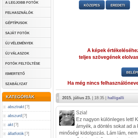
A LEGJOBB FOTÓK
KÖZEPES
EREDETI
FELHASZNÁLÓK
GÉPTÍPUSOK
SAJÁT FOTÓK
ÚJ VÉLEMÉNYEK
A képek értékeléséhez
ÚJ VÁLASZOK
teljes szövegének elolvas
FOTÓK FELTÖLTÉSE
BELÉP
ISMERTETŐ
Ha még nincs felhasználónev
SZABÁLYZAT
KATEGÓRIÁK
2015. július 23.
| 18:35 |
halligalli
absztrakt
[
?
]
Szia!
abszurd
[
?
]
Ez nagyon különleges lett! K
akt
[
?
]
árnyék, a döntés sokat ad a
minőségi kidolgozás. Lám lám, nem
állatfotók
[
?
]