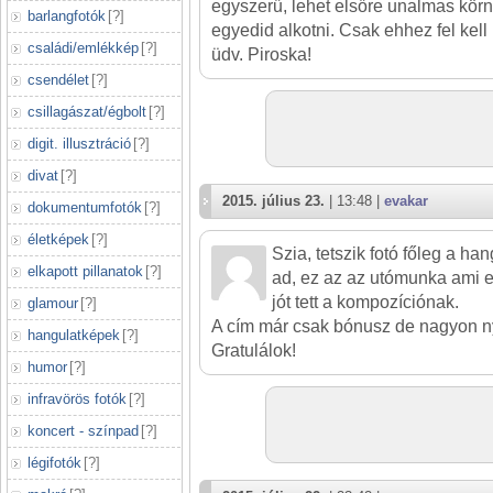
egyszerű, lehet elsőre unalmas körn
barlangfotók
[
?
]
egyedid alkotni. Csak ehhez fel kell n
családi/emlékkép
[
?
]
üdv. Piroska!
csendélet
[
?
]
csillagászat/égbolt
[
?
]
digit. illusztráció
[
?
]
divat
[
?
]
2015. július 23.
| 13:48 |
evakar
dokumentumfotók
[
?
]
életképek
[
?
]
Szia, tetszik fotó főleg a ha
elkapott pillanatok
[
?
]
ad, ez az az utómunka ami er
jót tett a kompozíciónak.
glamour
[
?
]
A cím már csak bónusz de nagyon n
hangulatképek
[
?
]
Gratulálok!
humor
[
?
]
infravörös fotók
[
?
]
koncert - színpad
[
?
]
légifotók
[
?
]