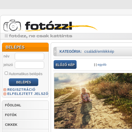
BELÉPÉS
családi/emlékkép
KATEGÓRIA:
név
jelszó
|
|
egyéb
ELŐZŐ KÉP
Automatikus belépés
REGISZTRÁCIÓ
ELFELEJTETT JELSZÓ
FŐOLDAL
FOTÓK
CIKKEK