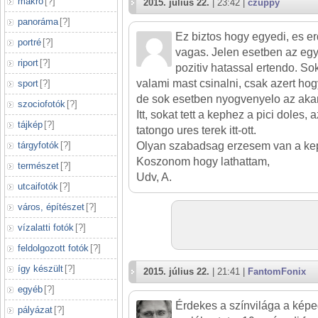
makró
[
?
]
2015. július 22.
| 23:42 |
czuppy
panoráma
[
?
]
Ez biztos hogy egyedi, es er
portré
[
?
]
vagas. Jelen esetben az egy
riport
[
?
]
pozitiv hatassal ertendo. So
valami mast csinalni, csak azert hog
sport
[
?
]
de sok esetben nyogvenyelo az akar
szociofotók
[
?
]
Itt, sokat tett a kephez a pici doles, 
tájkép
[
?
]
tatongo ures terek itt-ott.
tárgyfotók
[
?
]
Olyan szabadsag erzesem van a kep
Koszonom hogy lathattam,
természet
[
?
]
Udv, A.
utcaifotók
[
?
]
város, építészet
[
?
]
vízalatti fotók
[
?
]
feldolgozott fotók
[
?
]
így készült
[
?
]
2015. július 22.
| 21:41 |
FantomFonix
egyéb
[
?
]
Érdekes a színvilága a képe
pályázat
[
?
]