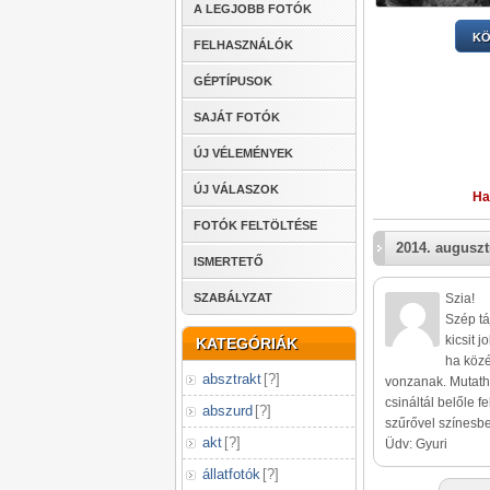
A LEGJOBB FOTÓK
KÖ
FELHASZNÁLÓK
GÉPTÍPUSOK
SAJÁT FOTÓK
ÚJ VÉLEMÉNYEK
ÚJ VÁLASZOK
Ha
FOTÓK FELTÖLTÉSE
2014. auguszt
ISMERTETŐ
SZABÁLYZAT
Szia!
Szép tá
kicsit 
KATEGÓRIÁK
ha közé
absztrakt
[
?
]
vonzanak. Mutatha
csináltál belőle 
abszurd
[
?
]
szűrővel színesbe
akt
[
?
]
Üdv: Gyuri
állatfotók
[
?
]