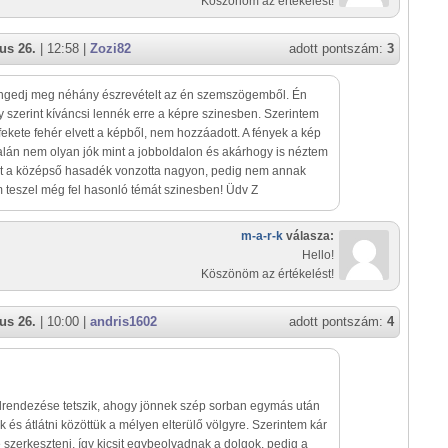
Köszönöm az értékelést!
us 26.
| 12:58 |
Zozi82
adott pontszám:
3
Engedj meg néhány észrevételt az én szemszögemből. Én
 szerint kíváncsi lennék erre a képre szinesben. Szerintem
fekete fehér elvett a képből, nem hozzáadott. A fények a kép
alán nem olyan jók mint a jobboldalon és akárhogy is néztem
et a középső hasadék vonzotta nagyon, pedig nem annak
 teszel még fel hasonló témát szinesben! Üdv Z
m-a-r-k
válasza:
Hello!
Köszönöm az értékelést!
us 26.
| 10:00 |
andris1602
adott pontszám:
4
lrendezése tetszik, ahogy jönnek szép sorban egymás után
ák és átlátni közöttük a mélyen elterülő völgyre. Szerintem kár
é szerkeszteni, így kicsit egybeolvadnak a dolgok, pedig a