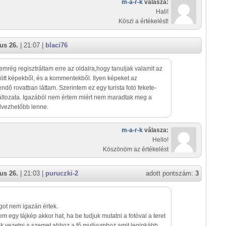
m-a-r-k
válasza:
Hali!
Köszi a értékelést!
us 26.
| 21:07 |
blaci76
emrég regisztráltam erre az oldalra,hogy tanuljak valamit az
töltött képekből, és a kommentekből. Ilyen képeket az
endő rovatban láttam. Szerintem ez egy turista fotó fekete-
áltozata. Igazából nem értem miért nem maradtak meg a
lvezhetőbb lenne.
m-a-r-k
válasza:
Hello!
Köszönöm az értékelést
us 26.
| 21:03 |
puruczki-2
adott pontszám:
3
got nem igazán értek.
em egy tájkép akkor hat, ha be tudjuk mutatni a fotóval a teret
juk vezetni a szemet ahhoz a fő mutívumhoz amit leginkább