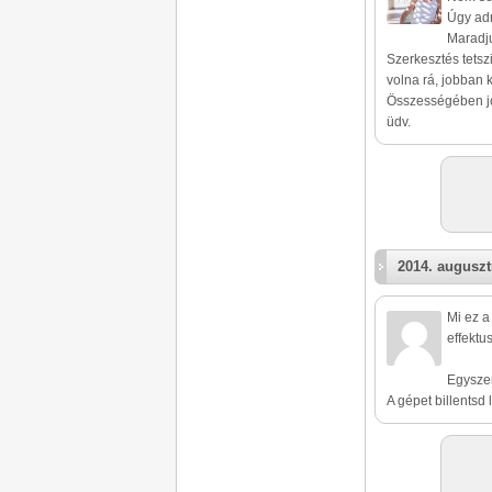
Úgy adn
Maradju
Szerkesztés tetszi
volna rá, jobban ki
Összességében jó
üdv.
2014. auguszt
Mi ez 
effektu
Egyszer
A gépet billentsd 