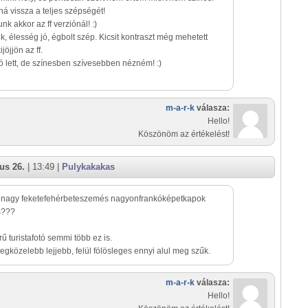
á vissza a teljes szépségét!
nk akkor az ff verziónál! :)
k, élesség jó, égbolt szép. Kicsit kontraszt még mehetett
jöjjön az ff.
 lett, de színesben szívesebben nézném! :)
m-a-r-k
válasza:
Hello!
Köszönöm az értékelést!
us 26.
| 13:49 |
Pulykakakas
a nagy feketefehérbeteszemés nagyonfrankóképetkapok
s???
ű turistafotó semmi több ez is.
legközelebb lejjebb, felül fölösleges ennyi alul meg szűk.
m-a-r-k
válasza:
Hello!