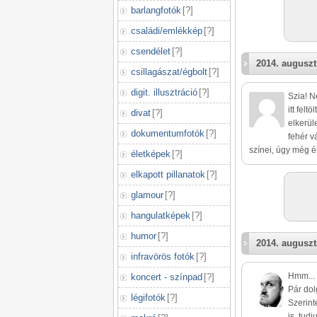
barlangfotók
[
?
]
családi/emlékkép
[
?
]
csendélet
[
?
]
2014. auguszt
csillagászat/égbolt
[
?
]
digit. illusztráció
[
?
]
Szia! N
itt fel
divat
[
?
]
elkerül
dokumentumfotók
[
?
]
fehér v
színei, úgy még é
életképek
[
?
]
elkapott pillanatok
[
?
]
glamour
[
?
]
hangulatképek
[
?
]
humor
[
?
]
2014. auguszt
infravörös fotók
[
?
]
Hmm...
koncert - színpad
[
?
]
Pár dol
légifotók
[
?
]
Szerint
is, tud