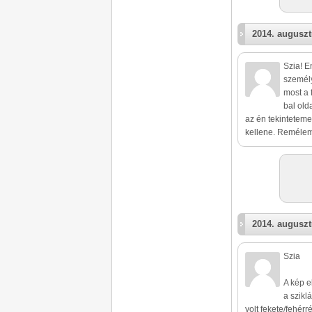
2014. auguszt
Szia! 
személy
most a 
bal old
az én tekintetem
kellene. Remélem
2014. auguszt
Szia
A kép e
a szikl
volt fekete/fehérr