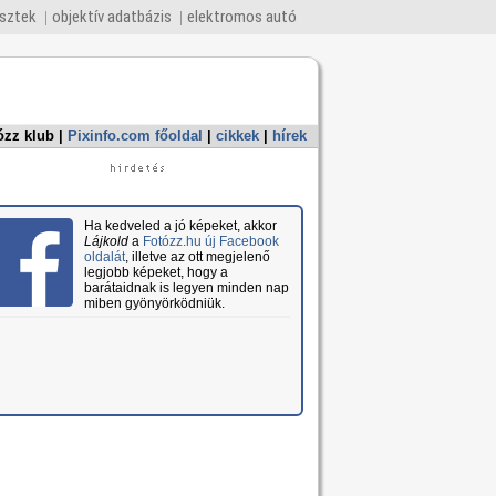
esztek
objektív adatbázis
elektromos autó
ózz klub
|
Pixinfo.com főoldal
|
cikkek
|
hírek
Ha kedveled a jó képeket, akkor
Lájkold
a
Fotózz.hu új Facebook
oldalát
, illetve az ott megjelenő
legjobb képeket, hogy a
barátaidnak is legyen minden nap
miben gyönyörködniük.