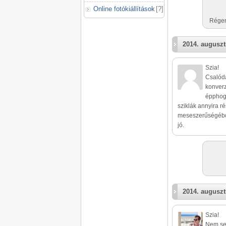
Online fotókiállítások
[
?
]
Régen 
2014. auguszt
Szia!
Csalódá
konverz
épphogy
sziklák annyira r
meseszerűségéből
jó.
2014. auguszt
Szia!
Nem sem