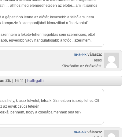
ni.... ahhoz meg elengedhetetlen az előtér... ami itt sajnos
od a gépet több lenne az előtér, kevesebb a felhő ami nem
s kompozíció szempontjából kimozdítod a "horizontot"
 szerintem a fekete-fehér megoldás sem szerencsés, ettől
sabb, egyedibb vagy hangulatosabb a fotód...szerintem.
m-a-r-k
válasza:
Hello!
Köszönöm az értékelést.
us 26.
| 16:11 |
halligalli
tos hely, klassz felvétel, tetszik. Színesben is szép lehet. Ott
áz az egyik csúcs tetején.
oszkál bennem, hogy a csodába mennek oda fel?
m-a-r-k
válasza: