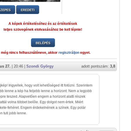
ZEPES
EREDETI
A képek értékeléséhez és az értékelések
teljes szövegének elolvasásához be kell lépnie!
BELÉPÉS
 még nincs felhasználóneve, akkor
regisztráljon
egyet.
us 27.
| 20:46 |
Szondi György
adott pontszám:
3,8
jkép! Irigyellek, hogy volt lehetőséged itt fotózni. Szerintem
jobb lenne a kép ha feljebb lenne a horizont. Nem a legjobb
pre teszed. Alapvetően engem a horizont alatti részek
ttál volna többet belőle. Egy dolgot nem értek. Miért
fekete-fehéret. Engem érdekelnének a színek. Egy polár
n tuti jobb lenne.