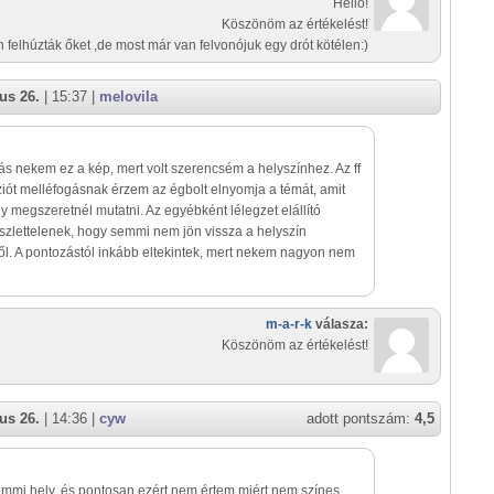
Hello!
Köszönöm az értékelést!
felhúzták őket ,de most már van felvonójuk egy drót kötélen:)
us 26.
| 15:37 |
melovila
s nekem ez a kép, mert volt szerencsém a helyszínhez. Az ff
iót melléfogásnak érzem az égbolt elnyomja a témát, amit
 megszeretnél mutatni. Az egyébként lélegzet elállító
észlettelenek, hogy semmi nem jön vissza a helyszín
. A pontozástól inkább eltekintek, mert nekem nagyon nem
m-a-r-k
válasza:
Köszönöm az értékelést!
us 26.
| 14:36 |
cyw
adott pontszám:
4,5
mi hely, és pontosan ezért nem értem miért nem színes.