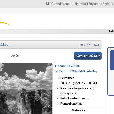
MILC rendszerek
digitális fényképezőgép t
fot
tájkép
m-a-r-k
3,22
|
|
egyéb
KÖVETKEZŐ KÉP
Canon EOS-550D
Canon EOS-550D adatlap
Feltöltve:
2014. augusztus 26. 09:43
Készítés helye (ország):
Görögország
Feldolgozható:
nem
Pontozható:
igen
Meteorák