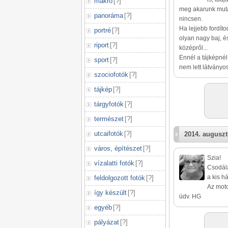
makró
[
?
]
meg akarunk mutat
panoráma
[
?
]
nincsen.
Ha lejjebb fordít
portré
[
?
]
olyan nagy baj, é
riport
[
?
]
középről...
Ennél a tájképnél
sport
[
?
]
nem lett látványo
szociofotók
[
?
]
tájkép
[
?
]
tárgyfotók
[
?
]
természet
[
?
]
utcaifotók
[
?
]
2014. auguszt
város, építészet
[
?
]
Szia!
vízalatti fotók
[
?
]
Csodála
a kis h
feldolgozott fotók
[
?
]
Az mot
így készült
[
?
]
üdv. HG
egyéb
[
?
]
pályázat
[
?
]