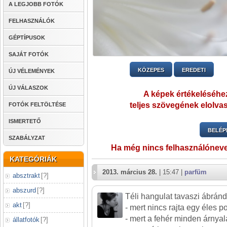
A LEGJOBB FOTÓK
FELHASZNÁLÓK
GÉPTÍPUSOK
SAJÁT FOTÓK
KÖZEPES
EREDETI
ÚJ VÉLEMÉNYEK
ÚJ VÁLASZOK
A képek értékeléséhez
teljes szövegének elolvas
FOTÓK FELTÖLTÉSE
ISMERTETŐ
BELÉP
SZABÁLYZAT
Ha még nincs felhasználónev
KATEGÓRIÁK
2013. március 28.
| 15:47 |
parfüm
absztrakt
[
?
]
abszurd
[
?
]
Téli hangulat tavaszi ábrán
akt
[
?
]
- mert nincs rajta egy éles po
- mert a fehér minden árnyala
állatfotók
[
?
]