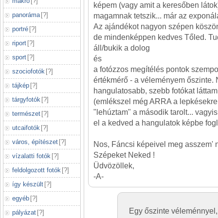
makró
[
?
]
képem (vagy amit a keresőben láto
panoráma
[
?
]
magamnak tetszik... már az exponál
Az ajándékot nagyon szépen köszönö
portré
[
?
]
de mindenképpen kedves Tőled. Tu
riport
[
?
]
áll/bukik a dolog
sport
[
?
]
és
a fotózzos megítélés pontok szempo
szociofotók
[
?
]
értékmérő - a véleményem őszinte.
tájkép
[
?
]
hangulatosabb, szebb fotókat láttam
tárgyfotók
[
?
]
(emlékszel még ARRA a lepkésekre ..
"lehúztam" a második tarolt... vagy
természet
[
?
]
el a kedved a hangulatok képbe fogl
utcaifotók
[
?
]
város, építészet
[
?
]
Nos, Fáncsi képeivel meg asszem' 
Szépeket Neked !
vízalatti fotók
[
?
]
Üdvözöllek,
feldolgozott fotók
[
?
]
-A-
így készült
[
?
]
egyéb
[
?
]
Egy őszinte véleménnyel,
pályázat
[
?
]