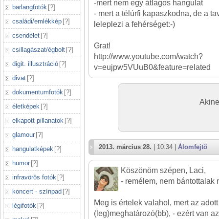
-mert nem egy átlagos hangulat
barlangfotók
[
?
]
- mert a télúrfi kapaszkodna, de a t
családi/emlékkép
[
?
]
leleplezi a fehérséget:-)
csendélet
[
?
]
Grat!
csillagászat/égbolt
[
?
]
http://www.youtube.com/watch?
digit. illusztráció
[
?
]
v=eujpw5VUuB0&feature=related
divat
[
?
]
dokumentumfotók
[
?
]
Akine
életképek
[
?
]
elkapott pillanatok
[
?
]
glamour
[
?
]
2013. március 28.
| 10:34 |
Álomfejtő
hangulatképek
[
?
]
humor
[
?
]
Köszönöm szépen, Laci,
infravörös fotók
[
?
]
- remélem, nem bántottalak
koncert - színpad
[
?
]
Meg is értelek valahol, mert az adot
légifotók
[
?
]
(leg)meghatározó(bb), - ezért van a