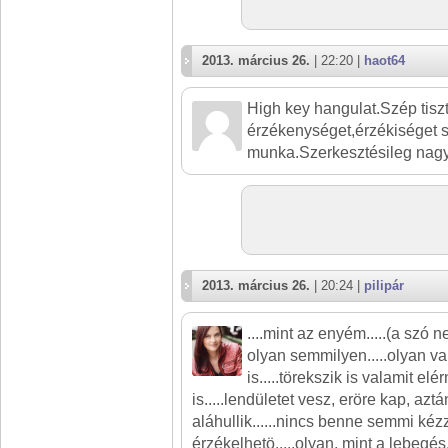
2013. március 26.
| 22:20 |
haot64
High key hangulat.Szép tisz
érzékenységet,érzékiséget 
munka.Szerkesztésileg nagys
2013. március 26.
| 20:24 |
pilipár
....mint az enyém.....(a szó
olyan semmilyen.....olyan va
is.....törekszik is valamit elé
is.....lendületet vesz, eröre kap, azt
aláhullik......nincs benne semmi kéz
érzékelhetö.....olyan, mint a lebegés..