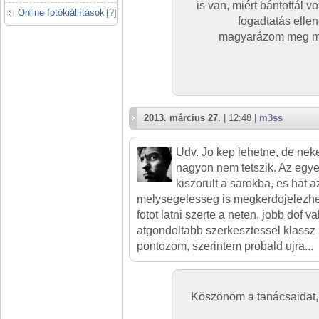
is van, miért bántottál 
Online fotókiállítások
[
?
]
fogadtatás elle
magyarázom meg mié
2013. március 27.
| 12:48 |
m3ss
Udv. Jo kep lehetne, de nek
nagyon nem tetszik. Az egyet
kiszorult a sarokba, es hat 
melysegelesseg is megkerdojelezheto
fotot latni szerte a neten, jobb dof v
atgondoltabb szerkesztessel klassz
pontozom, szerintem probald ujra...
Köszönöm a tanácsaidat,