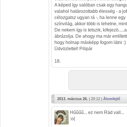
A képed így valóban csak egy hangu
valahol határozottabb élesség - a j
célozgatsz ugyan rá -, ha lenne egy 
színvilág, akkor több is lehetne, mint
De nekem így is tetszik, kifejezö....
ábrázolja. De ahogy ma már említett
hogy holnap másképp fogom látni :)
Üdvözlettel! Pilipár
18.
2013. március 26.
| 20:12 |
Álomfejtő
Hűűűű... ez nem Rád vall...
:o(