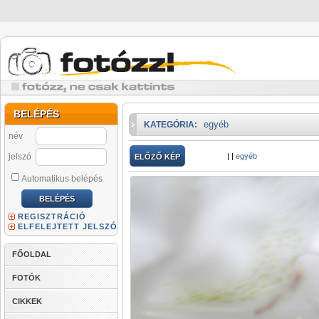
BELÉPÉS
egyéb
KATEGÓRIA:
név
jelszó
|
|
egyéb
ELŐZŐ KÉP
Automatikus belépés
REGISZTRÁCIÓ
ELFELEJTETT JELSZÓ
FŐOLDAL
FOTÓK
CIKKEK