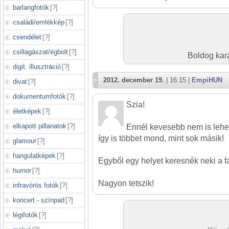
barlangfotók
[
?
]
családi/emlékkép
[
?
]
csendélet
[
?
]
csillagászat/égbolt
[
?
]
Boldog kar
digit. illusztráció
[
?
]
2012. december 19.
| 16:15 |
EmpiHUN
divat
[
?
]
dokumentumfotók
[
?
]
Szia!
életképek
[
?
]
elkapott pillanatok
[
?
]
Ennél kevesebb nem is lehe
így is többet mond, mint sok másik!
glamour
[
?
]
hangulatképek
[
?
]
Egyből egy helyet keresnék neki a f
humor
[
?
]
Nagyon tetszik!
infravörös fotók
[
?
]
koncert - színpad
[
?
]
légifotók
[
?
]