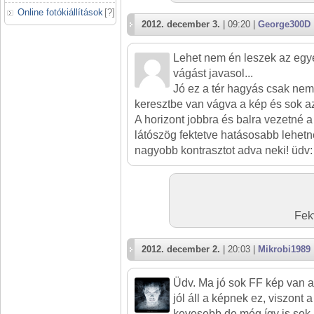
Online fotókiállítások
[
?
]
2012. december 3.
| 09:20 |
George300D
Lehet nem én leszek az egye
vágást javasol...
Jó ez a tér hagyás csak nem f
keresztbe van vágva a kép és sok az
A horizont jobbra és balra vezetné 
látószög fektetve hatásosabb lehetne
nagyobb kontrasztot adva neki! üdv:
Fek
2012. december 2.
| 20:03 |
Mikrobi1989
Üdv. Ma jó sok FF kép van az
jól áll a képnek ez, viszont a 
kevesebb de még így is sok a