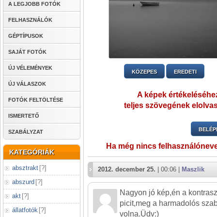
A LEGJOBB FOTÓK
FELHASZNÁLÓK
GÉPTÍPUSOK
SAJÁT FOTÓK
ÚJ VÉLEMÉNYEK
KÖZEPES
EREDETI
ÚJ VÁLASZOK
A képek értékeléséhez
FOTÓK FELTÖLTÉSE
teljes szövegének elolvas
ISMERTETŐ
BELÉP
SZABÁLYZAT
Ha még nincs felhasználónev
KATEGÓRIÁK
absztrakt
[
?
]
2012. december 25.
| 00:06 |
Maszlik
abszurd
[
?
]
Nagyon jó kép,én a kontras
akt
[
?
]
picit,meg a harmadolós szab
állatfotók
[
?
]
volna.Üdv:)