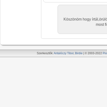
Köszönöm hogy írtál,örülö
most f
Szerkesztők:
Antalóczy Tibor
,
Birdie
| © 2003-2022
Pix