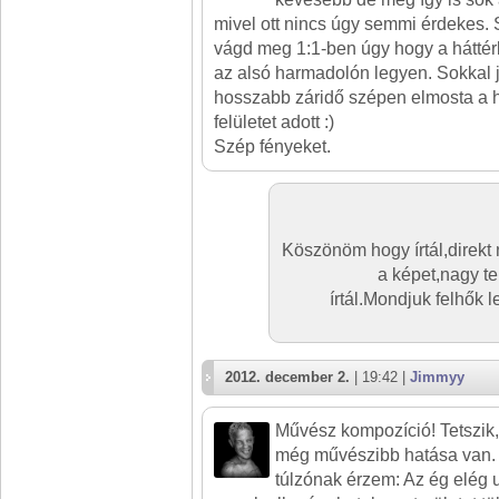
mivel ott nincs úgy semmi érdekes.
vágd meg 1:1-ben úgy hogy a háttér
az alsó harmadolón legyen. Sokkal 
hosszabb záridő szépen elmosta a 
felületet adott :)
Szép fényeket.
Köszönöm hogy írtál,direkt
a képet,nagy te
írtál.Mondjuk felhők 
2012. december 2.
| 19:42 |
Jimmyy
Művész kompozíció! Tetszik,
még művészibb hatása van. A
túlzónak érzem: Az ég elég