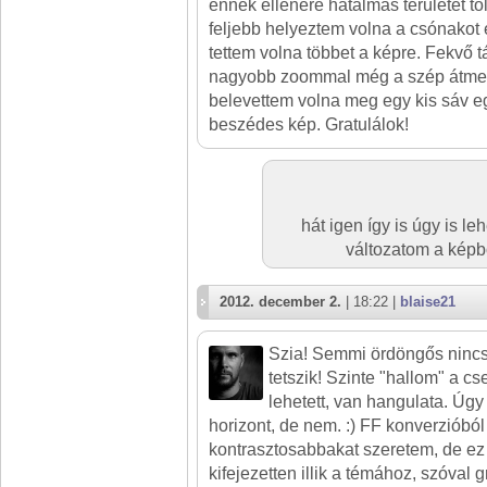
ennek ellenére hatalmas területet töl
feljebb helyeztem volna a csónakot 
tettem volna többet a képre. Fekvő tá
nagyobb zoommal még a szép átmen
belevettem volna meg egy kis sáv ege
beszédes kép. Gratulálok!
hát igen így is úgy is le
változatom a képbő
2012. december 2.
| 18:22 |
blaise21
Szia! Semmi ördöngős nincs
tetszik! Szinte "hallom" a c
lehetett, van hangulata. Úgy
horizont, de nem. :) FF konverzióból
kontrasztosabbakat szeretem, de ez 
kifejezetten illik a témához, szóval 