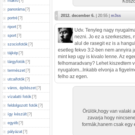
makró
[
?
]
Köszö
panoráma
[
?
]
2012. december 6.
| 20:55 |
m3ss
portré
[
?
]
riport
[
?
]
Udv. Tenyleg nagy nyugalmat
sport
[
?
]
nezni. Jo ez a szerkesztes, 
alul de rasegit ez is a hang
szociofotók
[
?
]
esetleg fekvo 3:2-ben nem annyira j
tájkép
[
?
]
mint kep ugy is kivalo lenne. Az egen
tárgyfotók
[
?
]
felhomaradvany? Lehet kiszedtem v
nyugalom...Inkabb elvonja a figyel
természet
[
?
]
felho az egen.
utcaifotók
[
?
]
város, építészet
[
?
]
vízalatti fotók
[
?
]
feldolgozott fotók
[
?
]
Örülök,hogy van valaki 
így készült
[
?
]
zavarja hogy nincsene
egyéb
[
?
]
formák,hanem csak egy e
pályázat
[
?
]