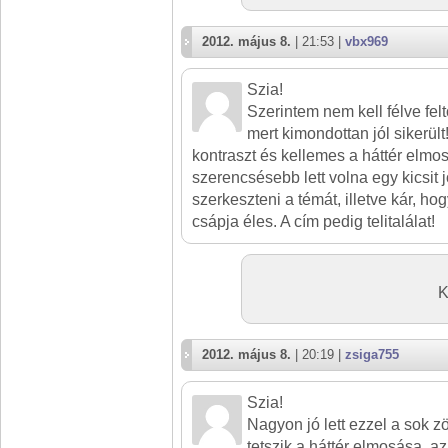
2012. május 8.
| 21:53 |
vbx969
Szia!
Szerintem nem kell félve felt
mert kimondottan jól sikerült
kontraszt és kellemes a háttér elmo
szerencsésebb lett volna egy kicsi
szerkeszteni a témát, illetve kár, hog
csápja éles. A cím pedig telitalálat!
K
2012. május 8.
| 20:19 |
zsiga755
Szia!
Nagyon jó lett ezzel a sok zö
tetszik a háttér elmosása, a