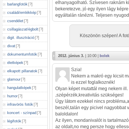
elhanyagolható. Szívesen raknám 
barlangfotók
[
?
]
bekeretezve, jó egy ilyen lágy képr
családi/emlékkép
[
?
]
egyáltalán ránézni. Teljesen nyugod
csendélet
[
?
]
csillagászat/égbolt
[
?
]
Köszönön szépen! A fotó
digit. illusztráció
[
?
]
divat
[
?
]
dokumentumfotók
[
?
]
2012. június 3.
| 10:00 |
bolek
életképek
[
?
]
Szia!
elkapott pillanatok
[
?
]
Nekem a makró egy kicsit m
glamour
[
?
]
is ezzel foglalkoznék!
hangulatképek
[
?
]
Olyan képet mutattál meg nekem ill
,szépérzék,kreativitás szükséges!
humor
[
?
]
Úgy látom ezekkel nincs probléma,
infravörös fotók
[
?
]
beszél,talán egy picivel nagyobbat 
koncert - színpad
[
?
]
baloldalon!
Az ilyen, mondanivalót is tartalmazó
légifotók
[
?
]
az oldalt,no meg persze hogy ellesse