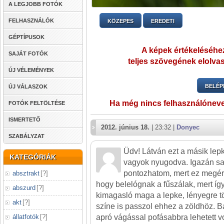
A LEGJOBB FOTÓK
FELHASZNÁLÓK
KÖZEPES
EREDETI
GÉPTÍPUSOK
A képek értékeléséhez
SAJÁT FOTÓK
teljes szövegének elolvas
ÚJ VÉLEMÉNYEK
BELÉP
ÚJ VÁLASZOK
Ha még nincs felhasználónev
FOTÓK FELTÖLTÉSE
ISMERTETŐ
2012. június 18.
| 23:32 |
Donyec
SZABÁLYZAT
Üdv! Látván ezt a másik lep
KATEGÓRIÁK
vagyok nyugodva. Igazán sa
pontozhatom, mert ez megér 
absztrakt
[
?
]
hogy belelógnak a fűszálak, mert í
abszurd
[
?
]
kimagasló maga a lepke, lényegre tö
akt
[
?
]
színe is passzol ehhez a zöldhöz. Ba
állatfotók
[
?
]
apró vágással pofásabbra lehetett v