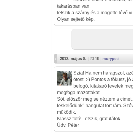
takarásban van,
tetszik a szárny és a mögötte lévő vil
Olyan sejtető kép.
2012. május 8.
| 20:19 |
murypeti
Szia! Ha nem haragszol, azé
ötöst. :-) Pontos a fókusz, jó 
belógó, kitakaró levelek meg
megfogalmazottakat.
Sőt, először meg se néztem a címet
leskelődünk" hangulat tört rám. Szóv
működik.
Klassz fotó! Tetszik, gratulálok.
Üdv, Péter