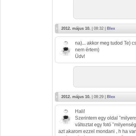
2012. május 10.
| 08:32 |
Blex
na)... akkor meg tudod Te) cs
nem értem)
Üdv!
2012. május 10.
| 08:29 |
Blex
Hali!
Szerintem egy oldal "milye
változtat egy fotó "milyensé
azt akarom ezzel mondani , h ha va