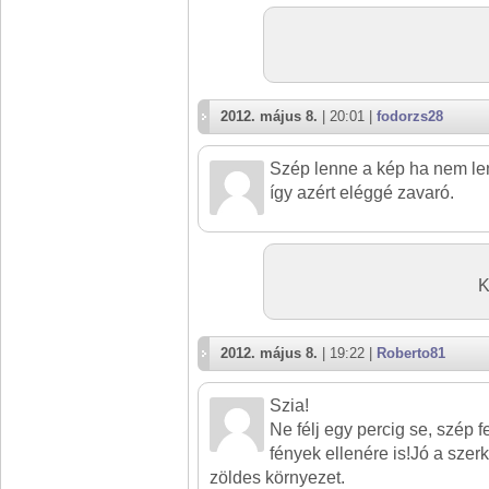
2012. május 8.
| 20:01 |
fodorzs28
Szép lenne a kép ha nem le
így azért eléggé zavaró.
K
2012. május 8.
| 19:22 |
Roberto81
Szia!
Ne félj egy percig se, szép 
fények ellenére is!Jó a szer
zöldes környezet.