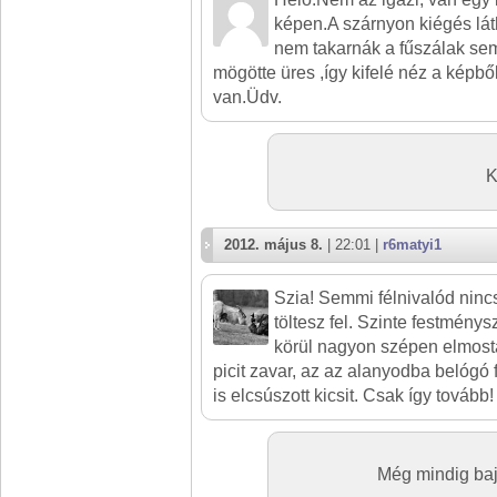
képen.A szárnyon kiégés lát
nem takarnák a fűszálak sem
mögötte üres ,így kifelé néz a képbő
van.Üdv.
K
2012. május 8.
| 22:01 |
r6matyi1
Szia! Semmi félnivalód nincs
töltesz fel. Szinte festménys
körül nagyon szépen elmost
picit zavar, az az alanyodba belógó 
is elcsúszott kicsit. Csak így tovább!
Még mindig baj