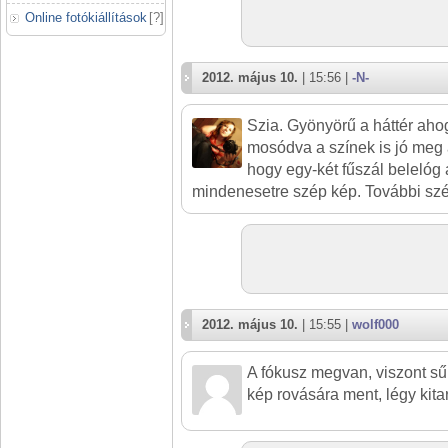
Online fotókiállítások
[
?
]
2012. május 10.
| 15:56 |
-N-
Szia. Gyönyörű a háttér aho
mosódva a színek is jó meg 
hogy egy-két fűszál belelóg
mindenesetre szép kép. További szé
2012. május 10.
| 15:55 |
wolf000
A fókusz megvan, viszont sű
kép rovására ment, légy kita