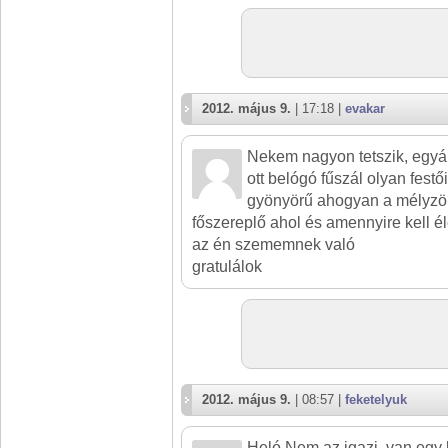
2012. május 9.
| 17:18 |
evakar
Nekem nagyon tetszik, egyál
ott belógó fűszál olyan festő
gyönyörű ahogyan a mélyzöl
főszereplő ahol és amennyire kell é
az én szememnek való
gratulálok
2012. május 9.
| 08:57 |
feketelyuk
Heló.Nem az igazi, van egy k