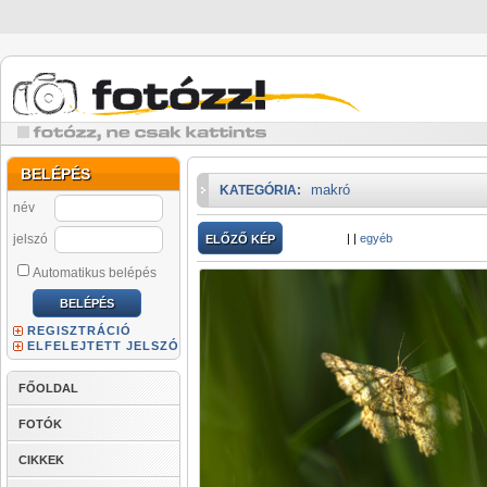
BELÉPÉS
makró
KATEGÓRIA:
név
jelszó
|
|
egyéb
ELŐZŐ KÉP
Automatikus belépés
REGISZTRÁCIÓ
ELFELEJTETT JELSZÓ
FŐOLDAL
FOTÓK
CIKKEK