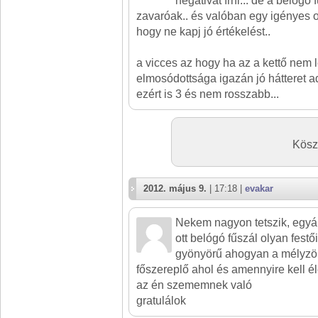
negativat írni... de a belógó
zavaróak.. és valóban egy igényes o
hogy ne kapj jó értékelést..
a vicces az hogy ha az a kettő nem 
elmosódottsága igazán jó hátteret a
ezért is 3 és nem rosszabb...
Kösz
2012. május 9.
| 17:18 |
evakar
Nekem nagyon tetszik, egyál
ott belógó fűszál olyan festő
gyönyörű ahogyan a mélyzöl
főszereplő ahol és amennyire kell é
az én szememnek való
gratulálok