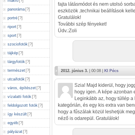
makró
[
?
]
fajta látásmódot és nem utolsó sorb
panoráma
[
?
]
eszközök ,technikai beállítások kell
Gratulálok!
portré
[
?
]
További szép fényeket!
riport
[
?
]
Üdv.:Zoli
sport
[
?
]
szociofotók
[
?
]
tájkép
[
?
]
tárgyfotók
[
?
]
természet
[
?
]
2012. június 3.
| 00:08 |
KI Pécs
utcaifotók
[
?
]
Szia! Majd kiderül, hogy jogga
város, építészet
[
?
]
hogy igen. A képe azonban et
vízalatti fotók
[
?
]
Leginkább az, hogy túllép a 
kategórián, és egy kis extra van be
feldolgozott fotók
[
?
]
hogy a fűszálak közül leshetjük meg a
így készült
[
?
]
néző is odarepül. Gratulálok!
egyéb
[
?
]
pályázat
[
?
]