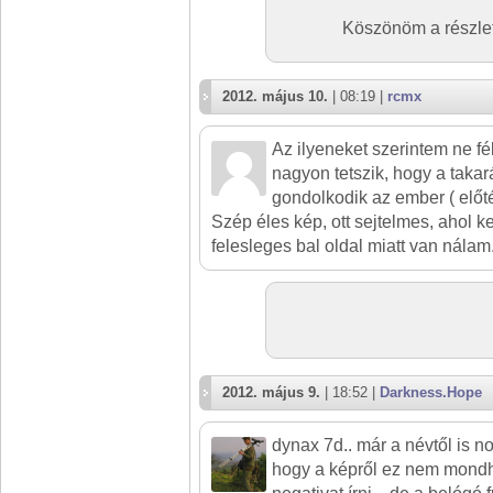
Köszönöm a részlete
2012. május 10.
| 08:19 |
rcmx
Az ilyeneket szerintem ne fé
nagyon tetszik, hogy a takar
gondolkodik az ember ( előtér
Szép éles kép, ott sejtelmes, ahol k
felesleges bal oldal miatt van nálam
2012. május 9.
| 18:52 |
Darkness.Hope
dynax 7d.. már a névtől is nos
hogy a képről ez nem mondhat