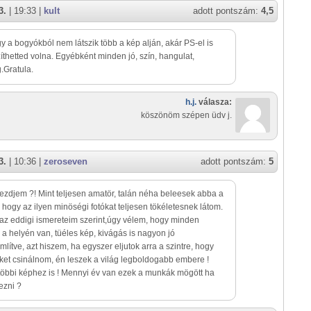
3.
| 19:33 |
kult
adott pontszám:
4,5
y a bogyókból nem látszik több a kép alján, akár PS-el is
íthetted volna. Egyébként minden jó, szín, hangulat,
.Gratula.
h.j.
válasza:
köszönöm szépen üdv j.
3.
| 10:36 |
zeroseven
adott pontszám:
5
kezdjem ?! Mint teljesen amatör, talán néha beleesek abba a
 hogy az ilyen minöségi fotókat teljesen tökéletesnek látom.
az eddigi ismereteim szerint,úgy vélem, hogy minden
a helyén van, tüéles kép, kivágás is nagyon jó
lítve, azt hiszem, ha egyszer eljutok arra a szintre, hogy
eket csinálnom, én leszek a világ legboldogabb embere !
 többi képhez is ! Mennyi év van ezek a munkák mögött ha
ezni ?