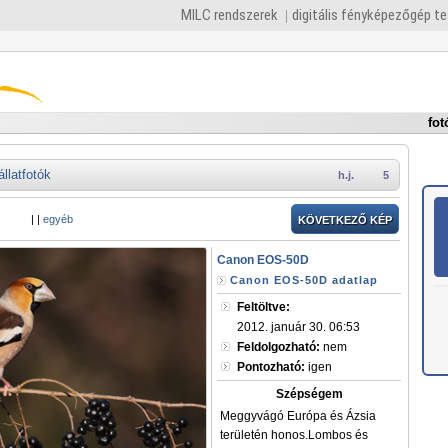
MILC rendszerek
digitális fényképezőgép t
fot
állatfotók
h.j.
5
|
|
egyéb
KÖVETKEZŐ KÉP
Canon EOS-50D
Canon EOS-50D adatlap
Feltöltve:
2012. január 30. 06:53
Feldolgozható:
nem
Pontozható:
igen
Szépségem
Meggyvágó Európa és Ázsia
területén honos.Lombos és