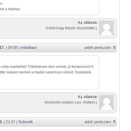
es.
lok a képhez.
h.j.
válasza:
örülök,hogy tetszik. köszönettel j.
17.
| 09:58 |
vidoklaci
adott pontszám:
5
szép madárfotó! Tökéletesen éles szinek, jó kompozició! A
áttér szépen kiemeli a madár narancsos színeit. Gratulálok
h.j.
válasza:
köszönöm szépen Laci. örültem j.
9.
| 21:07 |
Schrodi
adott pontszám:
5