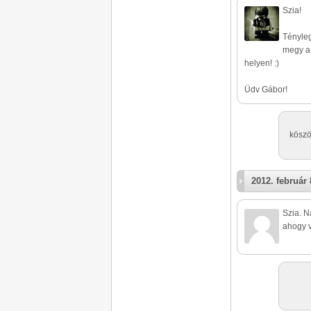
Szia!
Tényleg
megy a 
helyen! :)
Üdv Gábor!
köszö
2012. február 
Szia. N
ahogy v