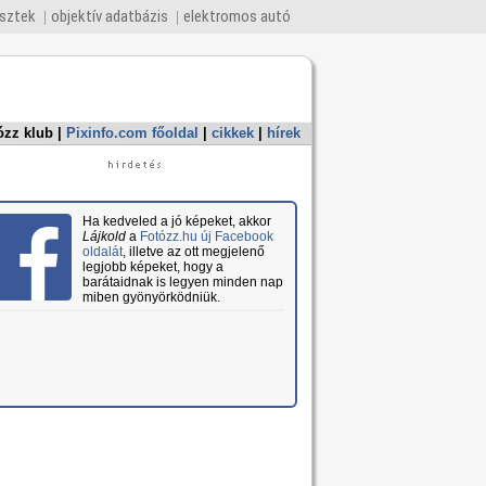
esztek
objektív adatbázis
elektromos autó
ózz klub
|
Pixinfo.com főoldal
|
cikkek
|
hírek
Ha kedveled a jó képeket, akkor
Lájkold
a
Fotózz.hu új Facebook
oldalát
, illetve az ott megjelenő
legjobb képeket, hogy a
barátaidnak is legyen minden nap
miben gyönyörködniük.