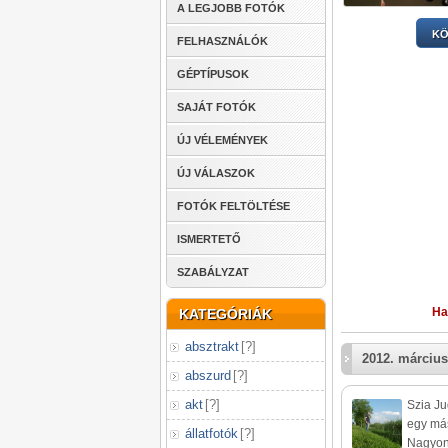
A LEGJOBB FOTÓK
KÖ
FELHASZNÁLÓK
GÉPTÍPUSOK
SAJÁT FOTÓK
ÚJ VÉLEMÉNYEK
ÚJ VÁLASZOK
FOTÓK FELTÖLTÉSE
ISMERTETŐ
SZABÁLYZAT
Ha
KATEGÓRIÁK
absztrakt
[
?
]
2012. március
abszurd
[
?
]
akt
[
?
]
Szia Ju
egy más
állatfotók
[
?
]
Nagyon j