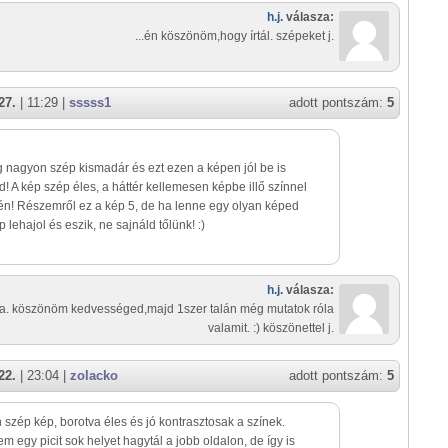
h.j.
válasza:
...én köszönöm,hogy írtál. szépeket j.
27.
| 11:29 |
sssss1
adott pontszám:
5
 nagyon szép kismadár és ezt ezen a képen jól be is
d! A kép szép éles, a háttér kellemesen képbe illő színnel
n! Részemről ez a kép 5, de ha lenne egy olyan képed
lehajol és eszik, ne sajnáld tőlünk! :)
h.j.
válasza:
ia. köszönöm kedvességed,majd 1szer talán még mutatok róla
valamit. :) köszönettel j.
22.
| 23:04 |
zolacko
adott pontszám:
5
szép kép, borotva éles és jó kontrasztosak a színek.
em egy picit sok helyet hagytál a jobb oldalon, de így is