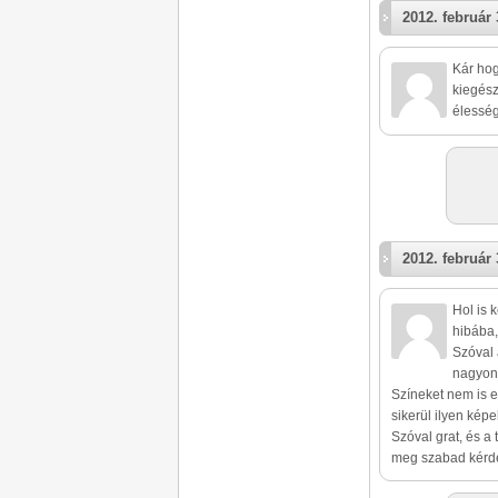
2012. február 
Kár hog
kiegész
élesség
2012. február 
Hol is 
hibába,
Szóval 
nagyon 
Színeket nem is em
sikerül ilyen kép
Szóval grat, és a
meg szabad kérd