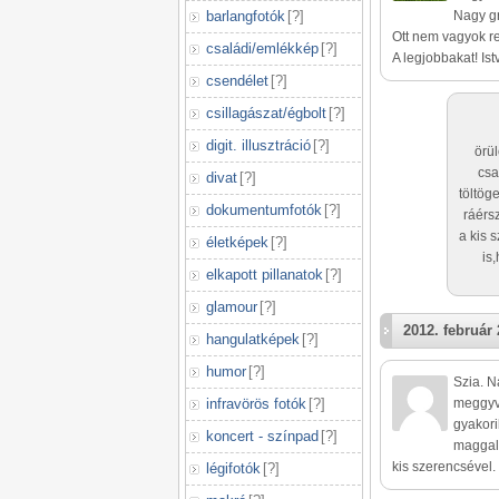
barlangfotók
[
?
]
Nagy gr
Ott nem vagyok regi
családi/emlékkép
[
?
]
A legjobbakat! Ist
csendélet
[
?
]
csillagászat/égbolt
[
?
]
digit. illusztráció
[
?
]
örü
csa
divat
[
?
]
töltög
dokumentumfotók
[
?
]
ráérs
a kis 
életképek
[
?
]
is
elkapott pillanatok
[
?
]
glamour
[
?
]
2012. február 
hangulatképek
[
?
]
humor
[
?
]
Szia. N
infravörös fotók
[
?
]
meggyvá
gyakori
koncert - színpad
[
?
]
maggal 
kis szerencsével.
légifotók
[
?
]