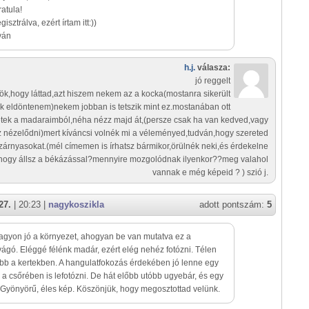
atula!
sztrálva, ezért írtam itt:))
ván
h.j.
válasza:
jó reggelt
lök,hogy láttad,azt hiszem nekem az a kocka(mostanra sikerült
k eldöntenem)nekem jobban is tetszik mint ez.mostanában ott
etek a madaraimból,néha nézz majd át,(persze csak ha van kedved,vagy
z nézelődni)mert kíváncsi volnék mi a véleményed,tudván,hogy szereted
szárnyasokat.(mél címemen is írhatsz bármikor,örülnék neki,és érdekelne
,hogy állsz a békázással?mennyire mozgolódnak ilyenkor??meg valahol
vannak e még képeid ? ) szió j.
27.
| 20:23 |
nagykoszikla
adott pontszám:
5
agyon jó a környezet, ahogyan be van mutatva ez a
gó. Eléggé félénk madár, ezért elég nehéz fotózni. Télen
bb a kertekben. A hangulatfokozás érdekében jó lenne egy
a csőrében is lefotózni. De hát előbb utóbb ugyebár, és egy
 Gyönyörű, éles kép. Köszönjük, hogy megosztottad velünk.