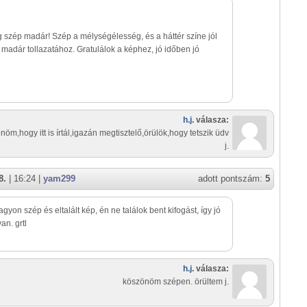
 szép madár! Szép a mélységélesség, és a háttér színe jól
madár tollazatához. Gratulálok a képhez, jó időben jó
h.j.
válasza:
nöm,hogy itt is írtál,igazán megtisztelő,örülök,hogy tetszik üdv
j.
8.
| 16:24 |
yam299
adott pontszám:
5
agyon szép és eltalált kép, én ne találok bent kifogást, így jó
an. grtl
h.j.
válasza:
köszönöm szépen. örültem j.