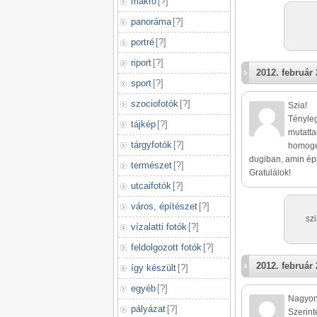
makró
[
?
]
panoráma
[
?
]
portré
[
?
]
riport
[
?
]
2012. február 
sport
[
?
]
szociofotók
[
?
]
Szia!
Tényleg
tájkép
[
?
]
mutatta
tárgyfotók
[
?
]
homogé
dugiban, amin épp 
természet
[
?
]
Gratulálok!
utcaifotók
[
?
]
város, építészet
[
?
]
sz
vízalatti fotók
[
?
]
feldolgozott fotók
[
?
]
2012. február 
így készült
[
?
]
egyéb
[
?
]
Nagyon 
pályázat
[
?
]
Szerint