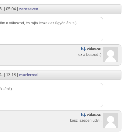
8.
| 05:04 |
zeroseven
m a válaszod, és rajta leszek az ügyön én is:)
h.j.
válasza:
ez a beszéd :)
4.
| 13:18 |
murferreal
jó kép!:)
h.j.
válasza:
köszi szépen üdv j.