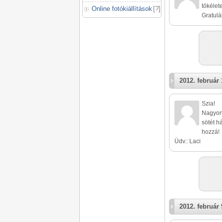
tökélet
Online fotókiállítások
[
?
]
Gratulá
2012. február 
Szia!
Nagyon 
sötét h
hozzá!
Üdv.: Laci
2012. február 