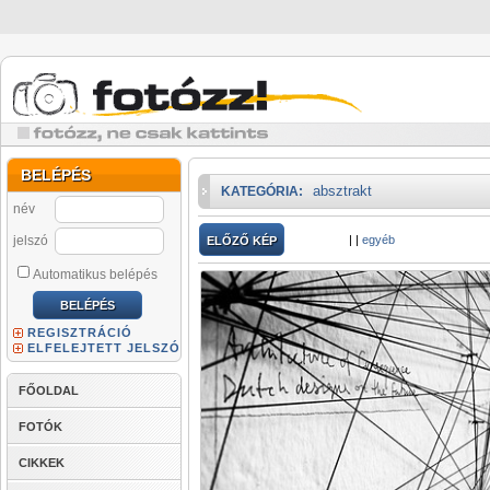
BELÉPÉS
absztrakt
KATEGÓRIA:
név
jelszó
|
|
egyéb
ELŐZŐ KÉP
Automatikus belépés
REGISZTRÁCIÓ
ELFELEJTETT JELSZÓ
FŐOLDAL
FOTÓK
CIKKEK