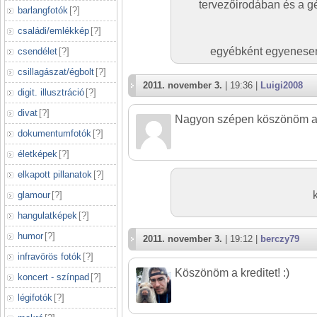
tervezőirodában és a gé
barlangfotók
[
?
]
családi/emlékkép
[
?
]
egyébként egyenesen 
csendélet
[
?
]
csillagászat/égbolt
[
?
]
2011. november 3.
| 19:36 |
Luigi2008
digit. illusztráció
[
?
]
divat
[
?
]
Nagyon szépen köszönöm a k
dokumentumfotók
[
?
]
életképek
[
?
]
elkapott pillanatok
[
?
]
glamour
[
?
]
hangulatképek
[
?
]
humor
[
?
]
2011. november 3.
| 19:12 |
berczy79
infravörös fotók
[
?
]
Köszönöm a kreditet! :)
koncert - színpad
[
?
]
légifotók
[
?
]