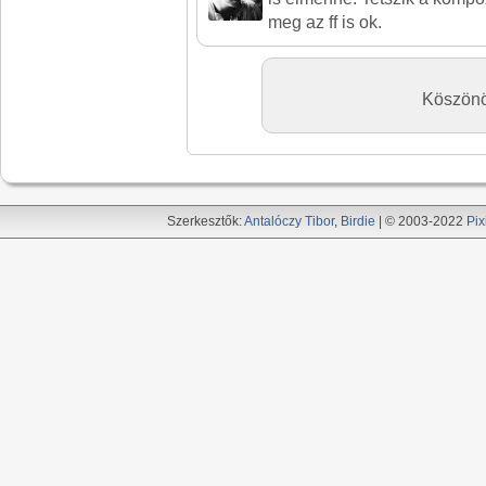
meg az ff is ok.
Köszönöm
Szerkesztők:
Antalóczy Tibor
,
Birdie
| © 2003-2022
Pix