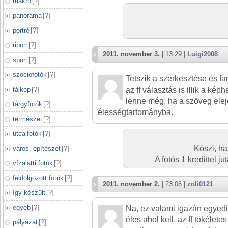
makró
[
?
]
panoráma
[
?
]
portré
[
?
]
riport
[
?
]
2011. november 3.
| 13:29 |
Luigi2008
sport
[
?
]
szociofotók
[
?
]
Tetszik a szerkesztése és fa
tájkép
[
?
]
az ff választás is illik a ké
lenne még, ha a szöveg eleje
tárgyfotók
[
?
]
élességtartományba.
természet
[
?
]
utcaifotók
[
?
]
Köszi, ha
város, építészet
[
?
]
A fotós 1 kredittel 
vízalatti fotók
[
?
]
feldolgozott fotók
[
?
]
2011. november 2.
| 23:06 |
zoli0121
így készült
[
?
]
egyéb
[
?
]
Na, ez valami igazán egyedi 
éles ahol kell, az ff tökéletes
pályázat
[
?
]