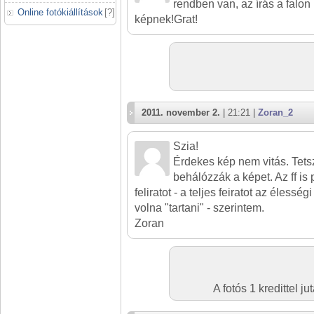
rendben van, az írás a falon 
Online fotókiállítások
[
?
]
képnek!Grat!
2011. november 2.
| 21:21 |
Zoran_2
Szia!
Érdekes kép nem vitás. Tets
behálózzák a képet. Az ff is 
feliratot - a teljes feiratot az élessé
volna "tartani" - szerintem.
Zoran
A fotós 1 kredittel 