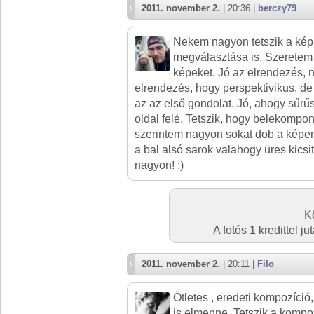
2011. november 2.
| 20:36 |
berczy79
Nekem nagyon tetszik a kép
megválasztása is. Szeretem 
képeket. Jó az elrendezés, 
elrendezés, hogy perspektivikus, d
az az első gondolat. Jó, ahogy sűrűs
oldal felé. Tetszik, hogy belekompo
szerintem nagyon sokat dob a képe
a bal alsó sarok valahogy üres kicsi
nagyon! :)
Kö
A fotós 1 kredittel 
2011. november 2.
| 20:11 |
Filo
Ötletes , eredeti kompozíció
is elmenne. Tetszik a kompo