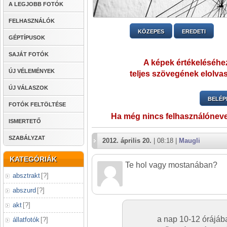
A LEGJOBB FOTÓK
FELHASZNÁLÓK
KÖZEPES
EREDETI
GÉPTÍPUSOK
SAJÁT FOTÓK
A képek értékeléséhez
ÚJ VÉLEMÉNYEK
teljes szövegének elolvas
ÚJ VÁLASZOK
BELÉP
FOTÓK FELTÖLTÉSE
Ha még nincs felhasználónev
ISMERTETŐ
SZABÁLYZAT
2012. április 20.
| 08:18 |
Maugli
KATEGÓRIÁK
Te hol vagy mostanában?
absztrakt
[
?
]
abszurd
[
?
]
akt
[
?
]
a nap 10-12 órájá
állatfotók
[
?
]