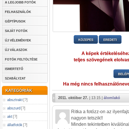
A LEGJOBB FOTÓK
FELHASZNÁLÓK
GÉPTÍPUSOK
SAJÁT FOTÓK
KÖZEPES
EREDETI
ÚJ VÉLEMÉNYEK
ÚJ VÁLASZOK
A képek értékeléséhez
teljes szövegének elolvas
FOTÓK FELTÖLTÉSE
ISMERTETŐ
BELÉP
SZABÁLYZAT
Ha még nincs felhasználónev
KATEGÓRIÁK
2011. október 27.
| 13:15 |
álomlakó
absztrakt
[
?
]
abszurd
[
?
]
Ritka a fotózz-on az ilyenfaj
akt
[
?
]
nagyon tetszik!!
Minden tekintetben kiválóna
állatfotók
[
?
]