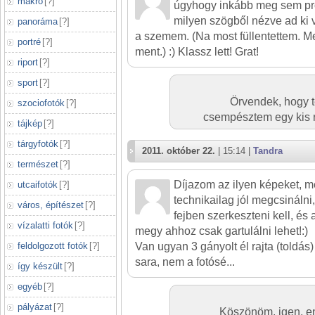
makró
[
?
]
úgyhogy inkább meg sem pró
milyen szögből nézve ad ki v
panoráma
[
?
]
a szemem. (Na most füllentettem. 
portré
[
?
]
ment.) :) Klassz lett! Grat!
riport
[
?
]
sport
[
?
]
Örvendek, hogy te
szociofotók
[
?
]
csempésztem egy kis r
tájkép
[
?
]
tárgyfotók
[
?
]
2011. október 22.
| 15:14 |
Tandra
természet
[
?
]
Díjazom az ilyen képeket, m
utcaifotók
[
?
]
technikailag jól megcsinálni,
város, építészet
[
?
]
fejben szerkeszteni kell, és 
vízalatti fotók
[
?
]
megy ahhoz csak gartulálni lehet!:)
feldolgozott fotók
[
?
]
Van ugyan 3 gányolt él rajta (toldás)
sara, nem a fotósé...
így készült
[
?
]
egyéb
[
?
]
pályázat
[
?
]
Köszönöm, igen, e