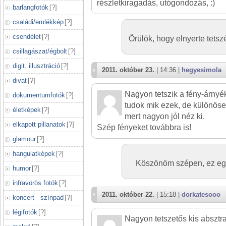
részletkiragadás, utógondozás, :)
barlangfotók
[
?
]
családi/emlékkép
[
?
]
csendélet
[
?
]
Örülök, hogy elnyerte tetszé
csillagászat/égbolt
[
?
]
digit. illusztráció
[
?
]
2011. október 23.
| 14:36 |
hegyesimola
divat
[
?
]
Nagyon tetszik a fény-árny
dokumentumfotók
[
?
]
tudok mik ezek, de különöse
életképek
[
?
]
mert nagyon jól néz ki.
elkapott pillanatok
[
?
]
Szép fényeket továbbra is!
glamour
[
?
]
hangulatképek
[
?
]
Köszönöm szépen, ez eg
humor
[
?
]
infravörös fotók
[
?
]
2011. október 22.
| 15:18 |
dorkatesooo
koncert - színpad
[
?
]
légifotók
[
?
]
Nagyon tetszetős kis absztra