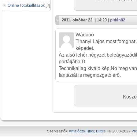
Online fotókiállítások
[
?
]
2011. október 22.
| 14:20 |
pitkin82
Wáoooo
Tihanyi Lajos most foroghat 
képedet.
Az alsó fehér négyzet beleágyazódik
portáljába:D
Technikailag kiváló kép.No meg van
fantáziát is megmozgató erő.
Köszön
Szerkesztők:
Antalóczy Tibor
,
Birdie
| © 2003-2022
Pix