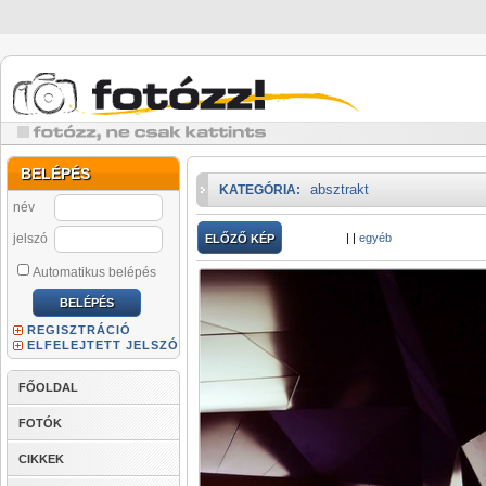
BELÉPÉS
absztrakt
KATEGÓRIA:
név
jelszó
|
|
egyéb
ELŐZŐ KÉP
Automatikus belépés
REGISZTRÁCIÓ
ELFELEJTETT JELSZÓ
FŐOLDAL
FOTÓK
CIKKEK