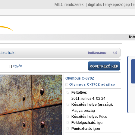
MILC rendszerek
digitális fényképezőgép t
fot
absztrakt
indiántáncz
4,9
|
|
egyéb
KÖVETKEZŐ KÉP
Olympus C-370Z
Olympus C-370Z adatlap
Feltöltve:
2011. június 4. 02:24
Készítés helye (ország):
Magyarország
Készítés helye:
Pécs
Feldolgozható:
igen
Pontozható:
igen