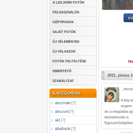
A LEGJOBB FOTÓK
FELHASZNÁLÓK
KÖ
GÉPTÍPUSOK
SAJÁT FOTÓK
ÚJ VÉLEMÉNYEK
ÚJ VÁLASZOK
Ha
FOTÓK FELTÖLTÉSE
ISMERTETŐ
2011. június 1
SZABÁLYZAT
...mics
KATEGÓRIÁK
A kép t
absztrakt
[
?
]
engem i
abszurd
[
?
]
de a megoldás így
kiemelésnek is.
akt
[
?
]
Egyszerűségében 
állatfotók
[
?
]