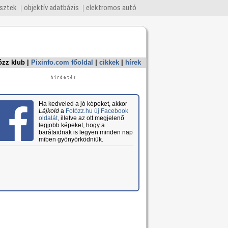
esztek
objektív adatbázis
elektromos autó
ózz klub
|
Pixinfo.com főoldal
|
cikkek
|
hírek
Ha kedveled a jó képeket, akkor
Lájkold
a
Fotózz.hu új Facebook
oldalát
, illetve az ott megjelenő
legjobb képeket, hogy a
barátaidnak is legyen minden nap
miben gyönyörködniük.