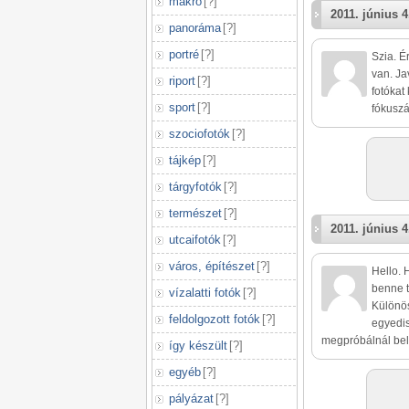
makró
[
?
]
2011. június 4
panoráma
[
?
]
portré
[
?
]
Szia. É
van. Ja
riport
[
?
]
fotókat
sport
[
?
]
fókuszál
szociofotók
[
?
]
tájkép
[
?
]
tárgyfotók
[
?
]
természet
[
?
]
2011. június 4
utcaifotók
[
?
]
város, építészet
[
?
]
Hello. 
benne t
vízalatti fotók
[
?
]
Különö
feldolgozott fotók
[
?
]
egyedi
megpróbálnál bele
így készült
[
?
]
egyéb
[
?
]
pályázat
[
?
]