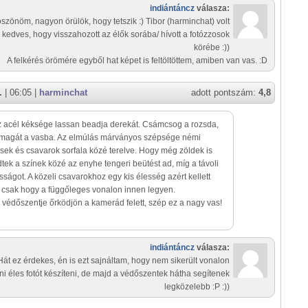
indiántáncz
válasza:
szönöm, nagyon örülök, hogy tetszik :) Tibor (harminchat) volt
 kedves, hogy visszahozott az élők sorába/ hívott a fotózzosok
körébe :))
A felkérés örömére egyből hat képet is feltöltöttem, amiben van vas. :D
.
| 06:05 |
harminchat
adott pontszám:
4,8
z acél kéksége lassan beadja derekát. Csámcsog a rozsda,
 magát a vasba. Az elmúlás márványos szépsége némi
ek és csavarok sorfala közé terelve. Hogy még zöldek is
tek a színek közé az enyhe tengeri beütést ad, míg a távoli
sságot. A közeli csavarokhoz egy kis élesség azért kellett
, csak hogy a függőleges vonalon innen legyen.
védőszentje őrködjön a kamerád felett, szép ez a nagy vas!
indiántáncz
válasza:
Hát ez érdekes, én is ezt sajnáltam, hogy nem sikerült vonalon
ni éles fotót készíteni, de majd a védőszentek hátha segítenek
legközelebb :P :))