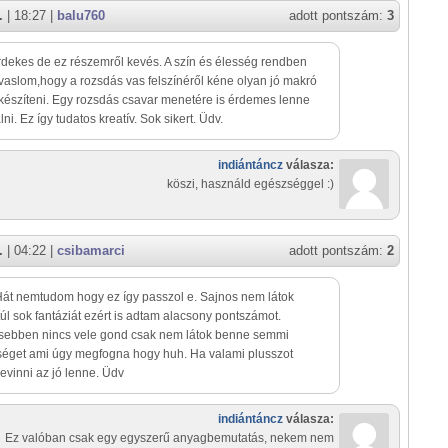
.
| 18:27 |
balu760
adott pontszám:
3
rdekes de ez részemről kevés. A szín és élesség rendben
vaslom,hogy a rozsdás vas felszínéről kéne olyan jó makró
 készíteni. Egy rozsdás csavar menetére is érdemes lenne
ni. Ez így tudatos kreatív. Sok sikert. Üdv.
indiántáncz
válasza:
köszi, használd egészséggel :)
.
| 04:22 |
csibamarci
adott pontszám:
2
Hát nemtudom hogy ez így passzol e. Sajnos nem látok
úl sok fantáziát ezért is adtam alacsony pontszámot.
sebben nincs vele gond csak nem látok benne semmi
séget ami úgy megfogna hogy huh. Ha valami plusszot
vinni az jó lenne. Üdv
indiántáncz
válasza:
Ez valóban csak egy egyszerű anyagbemutatás, nekem nem