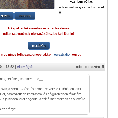
vashiánypótlás
hallom vashiány van a fotózzon!
:))
ZEPES
EREDETI
A képek értékeléséhez és az értékelések
teljes szövegének elolvasásához be kell lépnie!
BELÉPÉS
 még nincs felhasználóneve, akkor
regisztráljon
egyet.
0.
| 13:52 |
Álomfejtő
adott pontszám:
5
oda (mellékes) komment... :o))))
etszik, a szerkesztése és a vonalvezetése különösen. Ami
llet, határozottabb kontrasztal és négyzetesben tálalnám -
 is jó hiszen teret engedtél a színátmeneteknek és a textúra
az erénye...