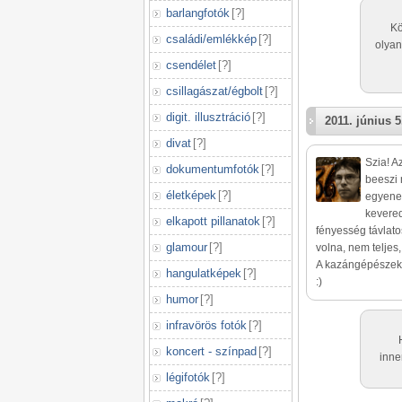
barlangfotók
[
?
]
Kö
családi/emlékkép
[
?
]
olyan
csendélet
[
?
]
csillagászat/égbolt
[
?
]
digit. illusztráció
[
?
]
2011. június 5
divat
[
?
]
Szia! A
dokumentumfotók
[
?
]
beeszi
életképek
[
?
]
egyenes
kevered
elkapott pillanatok
[
?
]
fényesség távlato
glamour
[
?
]
volna, nem teljes
A kazángépészek 
hangulatképek
[
?
]
:)
humor
[
?
]
infravörös fotók
[
?
]
koncert - színpad
[
?
]
inne
légifotók
[
?
]