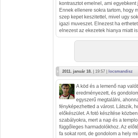
kontrasztot emelnel, ami egyebkent j
Ennek ellenere sokra tartom, hogy m
szep kepet keszitettel, mivel ugy s
igazi muveszet. Elnezest ha erthetet
elnezest az ekezetek hianya miatt is
2011. január 18.
| 19:57 |
locsmandisz
A köd és a lemenő nap való
eredményezett, és gondolom 
egyszerű megtalálni, ahonna
fényképezhetted a várost. Látszik, 
előkészület. A fotó készítése közben
szabályokra, mert a nap és a templ
függőleges harmadolókhoz. Az előt
fa sokat ront, de gondolom a hely mi