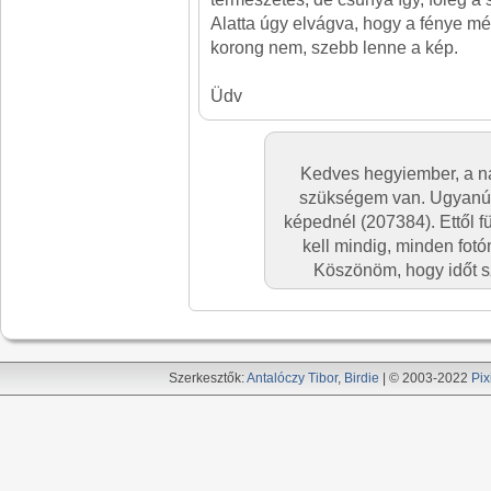
Alatta úgy elvágva, hogy a fénye m
korong nem, szebb lenne a kép.
Üdv
Kedves hegyiember, a n
szükségem van. Ugyanúgy,
képednél (207384). Ettől 
kell mindig, minden fotó
Köszönöm, hogy időt sz
Szerkesztők:
Antalóczy Tibor
,
Birdie
| © 2003-2022
Pix