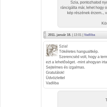
Szia, pontozhatod nyu
ráncigálta már, lehet hogy
kép részének érzem.., v
Kös
2011. január 18.
| 13:01 |
Vadliba
Szia!
Tökéletes hangualtkép.
Szerencséd volt, hogy a ter
ezt a lehetőséget. -mint ahogyan irta
Sejtelmes és izgalmas.
Gratulálok!
Üdvözlettel
Vadliba