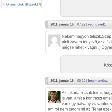
Online fotókiállítások
[
?
]
2011. január 19.
| 07:22 |
veghdavid1
Nekem nagyon tetszik.Szép 
picit zavaró tényező,az a fa
mégse lehet kivágni :) Ügye
Kös
2011. január 19.
| 00:29 |
locsmandisz
Azt akartam csak leirni, hogy
is van, amit a kontraszt eme
van egy halvany vizszintes 
amirol nem tudom mi az. Tehat ezekr