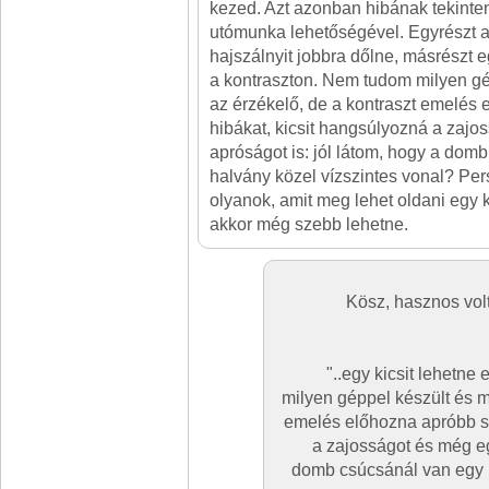
kezed. Azt azonban hibának tekinte
utómunka lehetőségével. Egyrészt 
hajszálnyit jobbra dőlne, másrészt e
a kontraszton. Nem tudom milyen gé
az érzékelő, de a kontraszt emelés 
hibákat, kicsit hangsúlyozná a zajo
apróságot is: jól látom, hogy a dom
halvány közel vízszintes vonal? Pe
olyanok, amit meg lehet oldani egy 
akkor még szebb lehetne.
Kösz, hasznos vol
"..egy kicsit lehetn
milyen géppel készült és m
emelés előhozna apróbb sz
a zajosságot és még eg
domb csúcsánál van egy h