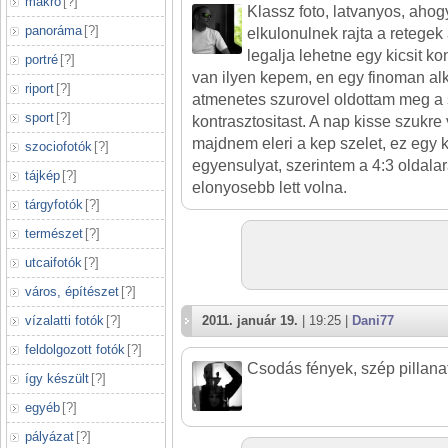
makró
[
?
]
Klassz foto, latvanyos, ahogy 
panoráma
[
?
]
elkulonulnek rajta a retegek
legalja lehetne egy kicsit k
portré
[
?
]
van ilyen kepem, en egy finoman al
riport
[
?
]
atmenetes szurovel oldottam meg a 
sport
[
?
]
kontrasztositast. A nap kisse szukre 
majdnem eleri a kep szelet, ez egy k
szociofotók
[
?
]
egyensulyat, szerintem a 4:3 oldal
tájkép
[
?
]
elonyosebb lett volna.
tárgyfotók
[
?
]
természet
[
?
]
utcaifotók
[
?
]
város, építészet
[
?
]
vízalatti fotók
[
?
]
2011. január 19.
| 19:25 |
Dani77
feldolgozott fotók
[
?
]
Csodás fények, szép pillanat
így készült
[
?
]
egyéb
[
?
]
pályázat
[
?
]