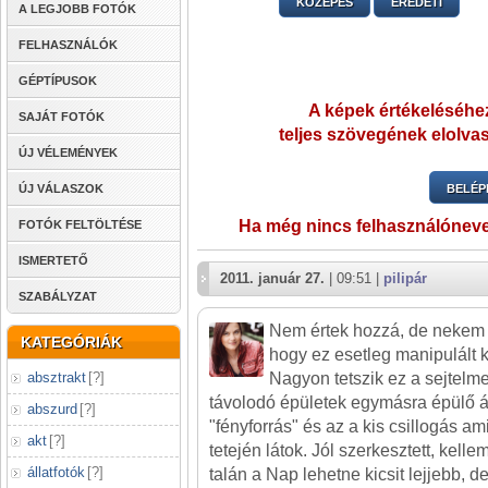
KÖZEPES
EREDETI
A LEGJOBB FOTÓK
FELHASZNÁLÓK
GÉPTÍPUSOK
A képek értékeléséhez
SAJÁT FOTÓK
teljes szövegének elolvas
ÚJ VÉLEMÉNYEK
ÚJ VÁLASZOK
BELÉP
Ha még nincs felhasználónev
FOTÓK FELTÖLTÉSE
ISMERTETŐ
2011. január 27.
| 09:51 |
pilipár
SZABÁLYZAT
Nem értek hozzá, de nekem 
KATEGÓRIÁK
hogy ez esetleg manipulált k
absztrakt
[
?
]
Nagyon tetszik ez a sejtelme
távolodó épületek egymásra épülő á
abszurd
[
?
]
"fényforrás" és az a kis csillogás am
akt
[
?
]
tetején látok. Jól szerkesztett, kel
állatfotók
[
?
]
talán a Nap lehetne kicsit lejjebb, 