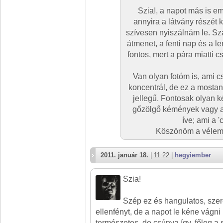
Szia!, a napot más is e
annyira a látvány részét
szívesen nyiszálnám le. Sz
átmenet, a fenti nap és a le
fontos, mert a pára miatti c
Van olyan fotóm is, ami 
koncentrál, de ez a mostani
jellegű. Fontosak olyan k
gőzölgő kémények vagy a
íve; ami a 
Köszönöm a vélemén
2011. január 18.
| 11:22 |
hegyiember
Szia!
Szép ez és hangulatos, szer
ellenfényt, de a napot le kéne vágni 
természetes, de csúnya így, főleg a 