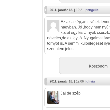
2011. január 18.
| 12:21 |
tengelic
Ez az a kép,amit vétek len
nagyban. Jó ,hogy nem nyúlt
kezet egy kis árnyék csúsz
növelés,de ez így jó. Nyugalmat áras
tornyot is. A semmi különlegeset ily
szerintem jeles!
Köszönöm, h
2011. január 18.
| 12:06 |
glivia
Jaj de szép...