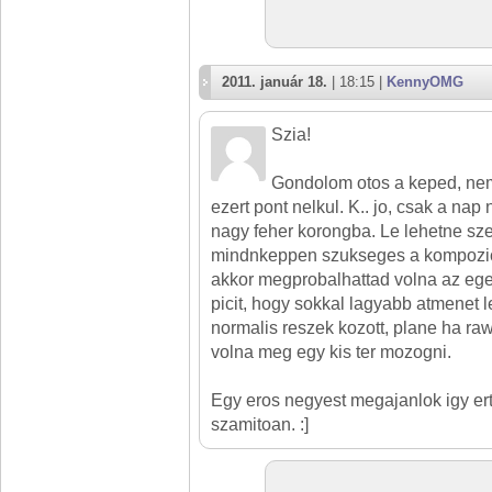
2011. január 18.
| 18:15 |
KennyOMG
Szia!
Gondolom otos a keped, nem
ezert pont nelkul. K.. jo, csak a nap
nagy feher korongba. Le lehetne sz
mindnkeppen szukseges a kompozic
akkor megprobalhattad volna az ege
picit, hogy sokkal lagyabb atmenet l
normalis reszek kozott, plane ha raw-
volna meg egy kis ter mozogni.
Egy eros negyest megajanlok igy e
szamitoan. :]