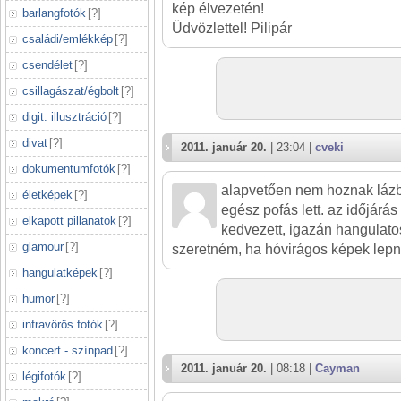
kép élvezetén!
barlangfotók
[
?
]
Üdvözlettel! Pilipár
családi/emlékkép
[
?
]
csendélet
[
?
]
csillagászat/égbolt
[
?
]
digit. illusztráció
[
?
]
divat
[
?
]
2011. január 20.
| 23:04 |
cveki
dokumentumfotók
[
?
]
alapvetően nem hoznak lázb
életképek
[
?
]
egész pofás lett. az időjárá
elkapott pillanatok
[
?
]
kedvezett, igazán hangulatos
glamour
[
?
]
szeretném, ha hóvirágos képek lepné
hangulatképek
[
?
]
humor
[
?
]
infravörös fotók
[
?
]
koncert - színpad
[
?
]
2011. január 20.
| 08:18 |
Cayman
légifotók
[
?
]