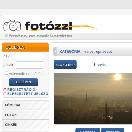
BELÉPÉS
város, építészet
KATEGÓRIA:
név
jelszó
|
|
egyéb
ELŐZŐ KÉP
Automatikus belépés
REGISZTRÁCIÓ
ELFELEJTETT JELSZÓ
FŐOLDAL
FOTÓK
CIKKEK