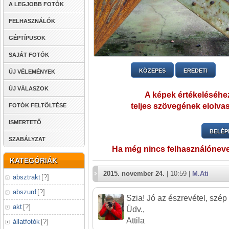
A LEGJOBB FOTÓK
FELHASZNÁLÓK
GÉPTÍPUSOK
SAJÁT FOTÓK
KÖZEPES
EREDETI
ÚJ VÉLEMÉNYEK
ÚJ VÁLASZOK
A képek értékeléséhez
teljes szövegének elolvas
FOTÓK FELTÖLTÉSE
ISMERTETŐ
BELÉP
SZABÁLYZAT
Ha még nincs felhasználónev
KATEGÓRIÁK
2015. november 24.
| 10:59 |
M.Ati
absztrakt
[
?
]
abszurd
[
?
]
Szia! Jó az észrevétel, szép
akt
[
?
]
Üdv.,
Attila
állatfotók
[
?
]