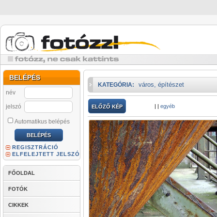
BELÉPÉS
város, építészet
KATEGÓRIA:
név
jelszó
|
|
egyéb
ELŐZŐ KÉP
Automatikus belépés
REGISZTRÁCIÓ
ELFELEJTETT JELSZÓ
FŐOLDAL
FOTÓK
CIKKEK