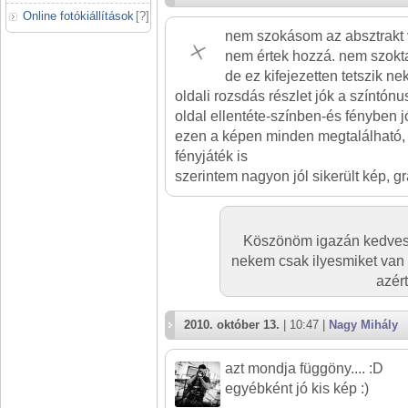
Online fotókiállítások
[
?
]
nem szokásom az absztrakt v
nem értek hozzá. nem szokta
de ez kifejezetten tetszik n
oldali rozsdás részlet jók a színtónu
oldal ellentéte-színben-és fényben jó
ezen a képen minden megtalálható, s
fényjáték is
szerintem nagyon jól sikerült kép, g
Köszönöm igazán kedves t
nekem csak ilyesmiket van
azér
2010. október 13.
| 10:47 |
Nagy Mihály
azt mondja függöny.... :D
egyébként jó kis kép :)