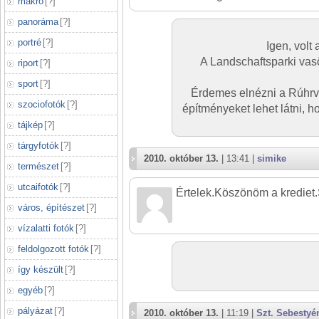
makró
[
?
]
panoráma
[
?
]
portré
[
?
]
Igen, volt 
A Landschaftsparki vas
riport
[
?
]
sport
[
?
]
Érdemes elnézni a Rúhrvi
szociofotók
[
?
]
építményeket lehet látni, h
tájkép
[
?
]
tárgyfotók
[
?
]
2010. október 13.
| 13:41 |
simike
természet
[
?
]
utcaifotók
[
?
]
Értelek.Köszönöm a krediet.
város, építészet
[
?
]
vízalatti fotók
[
?
]
feldolgozott fotók
[
?
]
így készült
[
?
]
egyéb
[
?
]
pályázat
[
?
]
2010. október 13.
| 11:19 |
Szt. Sebestyé