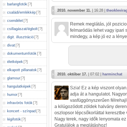
barlangfotók
[
?
]
2010. november 11.
| 16:28 |
theoklevira
családi/emlékkép
[
?
]
csendélet
[
?
]
Remek meglátás, jól pozicion
csillagászat/égbolt
[
?
]
felmaródás lehet vagy ipari
mindegy, a kép jó ez a lény
digit. illusztráció
[
?
]
divat
[
?
]
dokumentumfotók
[
?
]
életképek
[
?
]
elkapott pillanatok
[
?
]
2010. október 17.
| 07:02 |
harminchat
glamour
[
?
]
hangulatképek
[
?
]
Szia! Ez a kép viszont olya
adja át a hangulatot. Nagyon 
humor
[
?
]
vasfüggönyszerűen félrehajl
infravörös fotók
[
?
]
a kilúgozódott zöldek halvány dere
koncert - színpad
[
?
]
oszlopsor lépcsőkorláttal keresztbe 
Nagy terek, nagy idők lenyomata ez
légifotók
[
?
]
Gratulálok a meglátáshoz!