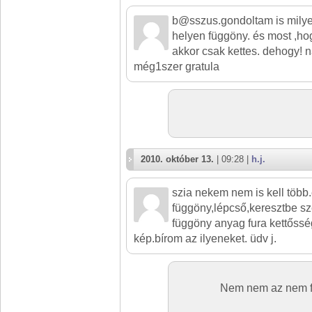
b@sszus.gondoltam is milye
helyen függöny. és most ,ho
akkor csak kettes. dehogy! 
még1szer gratula
2010. október 13.
| 09:28 |
h.j.
szia nekem nem is kell több.
függöny,lépcső,keresztbe sz
függöny anyag fura kettőss
kép.bírom az ilyeneket. üdv j.
Nem nem az nem f