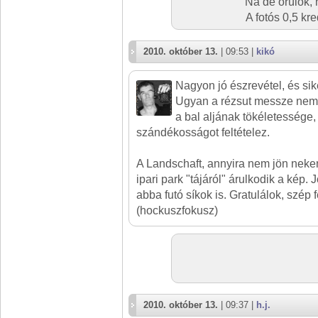
Na de örülök,
A fotós 0,5 kr
2010. október 13.
| 09:53 |
kikó
Nagyon jó észrevétel, és sik
Ugyan a rézsut messze nem f
a bal aljának tökéletessége
szándékosságot feltételez.
A Landschaft, annyira nem jön neke
ipari park "tájáról" árulkodik a kép.
abba futó síkok is. Gratulálok, szép 
(hockuszfokusz)
2010. október 13.
| 09:37 |
h.j.