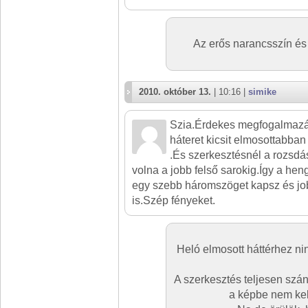
Az erős narancsszín és 
2010. október 13.
| 10:16 |
simike
Szia.Érdekes megfogalmazá
háteret kicsit elmosottabba
.És szerkesztésnél a rozsd
volna a jobb felső sarokig.Így a hen
egy szebb háromszöget kapsz és jo
is.Szép fényeket.
Heló elmosott háttérhez ni
A szerkesztés teljesen szán
a képbe nem kell