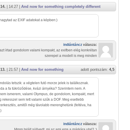
 14.
| 14:27 |
And now for something completely different
agytad az EXIF adatokat a képben:)
indiántáncz
válasza:
azt írtad gondolom valami kompakt, az exifben elég konkrétan
szerepel a modell is meg minden
 13.
| 21:57 |
And now for something
adott pontszám:
4,5
fferent
ndolás tetszik: a végtelen futó morze jelek is találkoznak.
oda a fa tükröződése, kvázi árnyéka? Szerintem nem. A
nem ismerem, valami Olympus, de gondolom, kompakt, mert
ág rekesszel sem lett valami szűk a DOF. Meg esetlebb
rkesztés, amitől még távolabb merenghetünk (feltéva, ha
.)
indiántáncz
válasza:
Mmm talált süllyedt, mi az ami erre a márkára utal? :)