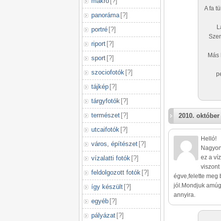
makró
[
?
]
A fa t
panoráma
[
?
]
L
portré
[
?
]
Szer
riport
[
?
]
Más 
sport
[
?
]
szociofotók
[
?
]
p
tájkép
[
?
]
tárgyfotók
[
?
]
természet
[
?
]
2010. október
utcaifotók
[
?
]
Helló!
város, építészet
[
?
]
Nagyon 
ez a ví
vízalatti fotók
[
?
]
viszont
feldolgozott fotók
[
?
]
égve,felette meg
jól.Mondjuk amúg
így készült
[
?
]
annyira.
egyéb
[
?
]
pályázat
[
?
]