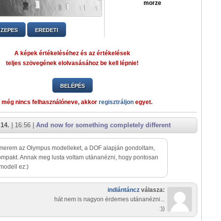
morze
ZEPES
EREDETI
A képek értékeléséhez és az értékelések
teljes szövegének elolvasásához be kell lépnie!
BELÉPÉS
 még nincs felhasználóneve, akkor
regisztráljon
egyet.
 14.
| 16:56 |
And now for something completely different
merem az Olympus modelleket, a DOF alapján gondoltam,
mpakt. Annak meg lusta voltam utánanézni, hogy pontosan
modell ez:)
indiántáncz
válasza:
hát nem is nagyon érdemes utánanézni...
:))