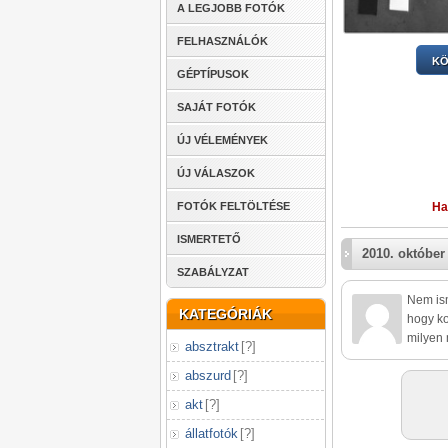
A LEGJOBB FOTÓK
FELHASZNÁLÓK
KÖ
GÉPTÍPUSOK
SAJÁT FOTÓK
ÚJ VÉLEMÉNYEK
ÚJ VÁLASZOK
Ha
FOTÓK FELTÖLTÉSE
ISMERTETŐ
2010. október
SZABÁLYZAT
Nem is
KATEGÓRIÁK
hogy ko
milyen 
absztrakt
[
?
]
abszurd
[
?
]
akt
[
?
]
állatfotók
[
?
]