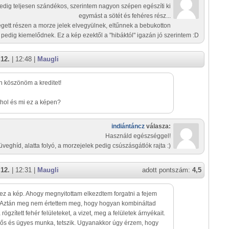
edig teljesen szándékos, szerintem nagyon szépen egészíti ki
egymást a sötét és fehéres rész...
égett részen a morze jelek elvegyülnek, eltűnnek a bebukotton
pedig kiemelődnek. Ez a kép ezektől a "hibáktól" igazán jó szerintem :D
 12.
| 12:48 |
Maugli
 köszönöm a kreditet!
hol és mi ez a képen?
indiántáncz
válasza:
Használd egészséggel!
üveghíd, alatta folyó, a morzejelek pedig csúszásgátlók rajta :)
 12.
| 12:31 |
Maugli
adott pontszám:
4,5
ez a kép. Ahogy megnyitottam elkezdtem forgatni a fejem
. Aztán meg nem értettem meg, hogy hogyan kombináltad
rögzített fehér felületeket, a vizet, meg a felületek árnyékait.
s és ügyes munka, tetszik. Ugyanakkor úgy érzem, hogy