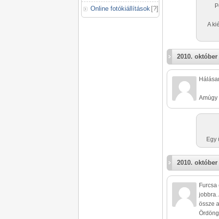
P
Online fotókiállítások
[
?
]
A ki
2010. október
Hálásan
Amúgy 
Egy 
2010. október
Furcsa 
jobbra
össze a 
Ördöngő