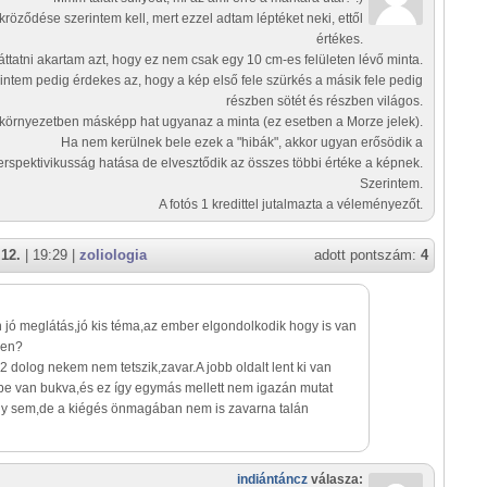
ükröződése szerintem kell, mert ezzel adtam léptéket neki, ettől
értékes.
áttatni akartam azt, hogy ez nem csak egy 10 cm-es felületen lévő minta.
intem pedig érdekes az, hogy a kép első fele szürkés a másik fele pedig
részben sötét és részben világos.
környezetben másképp hat ugyanaz a minta (ez esetben a Morze jelek).
Ha nem kerülnek bele ezek a "hibák", akkor ugyan erősödik a
erspektivikusság hatása de elvesztődik az összes többi értéke a képnek.
Szerintem.
A fotós 1 kredittel jutalmazta a véleményezőt.
 12.
| 19:29 |
zoliologia
adott pontszám:
4
jó meglátás,jó kis téma,az ember elgondolkodik hogy is van
zen?
 2 dolog nekem nem tetszik,zavar.A jobb oldalt lent ki van
 be van bukva,és ez így egymás mellett nem igazán mutat
y sem,de a kiégés önmagában nem is zavarna talán
indiántáncz
válasza: