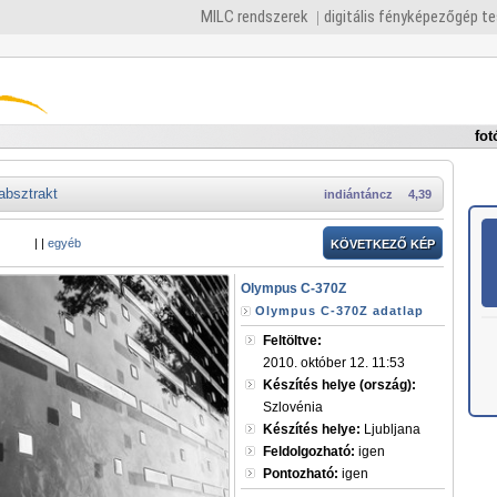
MILC rendszerek
digitális fényképezőgép t
fot
absztrakt
indiántáncz
4,39
|
|
egyéb
KÖVETKEZŐ KÉP
Olympus C-370Z
Olympus C-370Z adatlap
Feltöltve:
2010. október 12. 11:53
Készítés helye (ország):
Szlovénia
Készítés helye:
Ljubljana
Feldolgozható:
igen
Pontozható:
igen