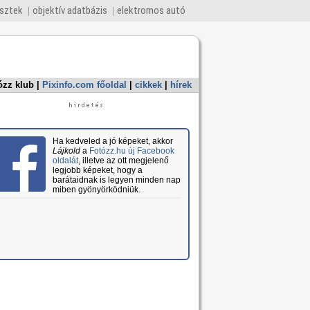
esztek
objektív adatbázis
elektromos autó
ózz klub
|
Pixinfo.com főoldal
|
cikkek
|
hírek
Ha kedveled a jó képeket, akkor
Lájkold
a
Fotózz.hu új Facebook
oldalát
, illetve az ott megjelenő
legjobb képeket, hogy a
barátaidnak is legyen minden nap
miben gyönyörködniük.