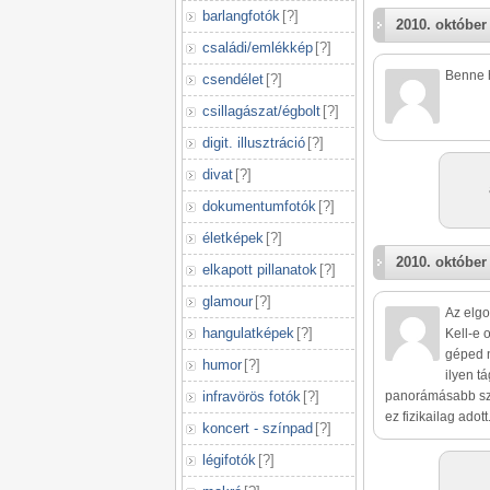
barlangfotók
[
?
]
2010. október
családi/emlékkép
[
?
]
Benne h
csendélet
[
?
]
csillagászat/égbolt
[
?
]
digit. illusztráció
[
?
]
divat
[
?
]
dokumentumfotók
[
?
]
életképek
[
?
]
2010. október
elkapott pillanatok
[
?
]
completely di
glamour
[
?
]
Az elgo
hangulatképek
[
?
]
Kell-e 
géped 
humor
[
?
]
ilyen t
panorámásabb sze
infravörös fotók
[
?
]
ez fizikailag adott
koncert - színpad
[
?
]
légifotók
[
?
]