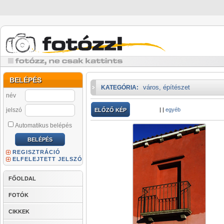
BELÉPÉS
város, építészet
KATEGÓRIA:
név
jelszó
|
|
egyéb
ELŐZŐ KÉP
Automatikus belépés
REGISZTRÁCIÓ
ELFELEJTETT JELSZÓ
FŐOLDAL
FOTÓK
CIKKEK