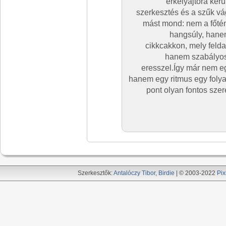
erkélyajtóra ker
szerkesztés és a szűk v
mást mond: nem a főtém
hangsúly, hanem
cikkcakkon, mely felda
hanem szabályos
eresszel.Így már nem egy
hanem egy ritmus egy folya
pont olyan fontos szer
Szerkesztők:
Antalóczy Tibor
,
Birdie
| © 2003-2022
Pix