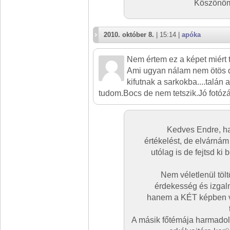
Köszönöm,
2010. október 8.
| 15:14 |
apóka
Nem értem ez a képet miért t
Ami ugyan nálam nem ötös d
kifutnak a sarkokba....talán 
tudom.Bocs de nem tetszik.Jó fotózá
Kedves Endre, ha
értékelést, de elvárnám
utólag is de fejtsd k
Nem véletlenül tölt
érdekesség és izgal
hanem a KÉT képben v
A másik főtémája harmadoló