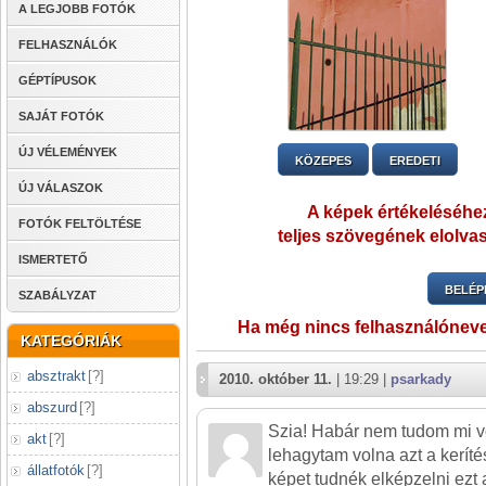
A LEGJOBB FOTÓK
FELHASZNÁLÓK
GÉPTÍPUSOK
SAJÁT FOTÓK
ÚJ VÉLEMÉNYEK
KÖZEPES
EREDETI
ÚJ VÁLASZOK
A képek értékeléséhez
FOTÓK FELTÖLTÉSE
teljes szövegének elolvas
ISMERTETŐ
BELÉP
SZABÁLYZAT
Ha még nincs felhasználónev
KATEGÓRIÁK
absztrakt
[
?
]
2010. október 11.
| 19:29 |
psarkady
abszurd
[
?
]
Szia! Habár nem tudom mi vo
akt
[
?
]
lehagytam volna azt a keríté
állatfotók
[
?
]
képet tudnék elképzelni ezt a