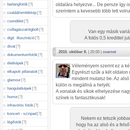
barlangfotók
[
?
]
oldalára helyezve... De persze így i
szerintem a kevesebb több lett voln
családi/emlékkép
[
?
]
csendélet
[
?
]
csillagászat/égbolt
[
?
]
Van egy másik variá
A fotós 0,5 kredittel 
digit. illusztráció
[
?
]
divat
[
?
]
2010. október 8.
| 20:00 |
ovarnet
dokumentumfotók
[
?
]
életképek
[
?
]
Véleményem szerint ez a ké
elkapott pillanatok
[
?
]
Egyrészt szűk a két oldalon 
mindent mutatsz be. Az alsó 
glamour
[
?
]
külön is megállná a helyét.
hangulatképek
[
?
]
A vonalak és síkok elhelyezése nagy
humor
[
?
]
színek is fantasztikusak!
infravörös fotók
[
?
]
koncert - színpad
[
?
]
Nekem ez tetszik jobban
légifotók
[
?
]
hogy ha az alsó és a felső