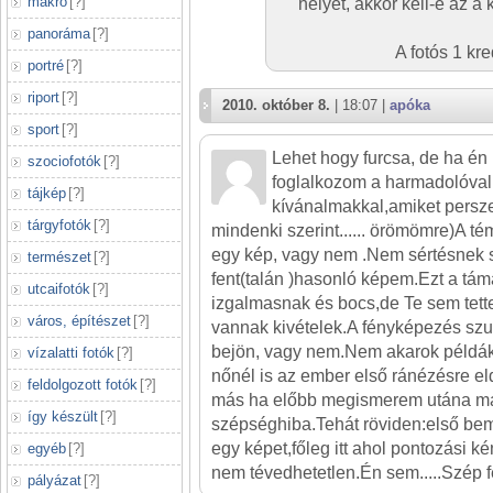
makró
[
?
]
helyét, akkor kell-e az a
panoráma
[
?
]
A fotós 1 kr
portré
[
?
]
riport
[
?
]
2010. október 8.
| 18:07 |
apóka
sport
[
?
]
Lehet hogy furcsa, de ha é
szociofotók
[
?
]
foglalkozom a harmadolóval 
tájkép
[
?
]
kívánalmakkal,amiket persze 
tárgyfotók
[
?
]
mindenki szerint...... örömömre)A té
egy kép, vagy nem .Nem sértésnek
természet
[
?
]
fent(talán )hasonló képem.Ezt a tám
utcaifotók
[
?
]
izgalmasnak és bocs,de Te sem tett
város, építészet
[
?
]
vannak kivételek.A fényképezés szu
bejön, vagy nem.Nem akarok példákat
vízalatti fotók
[
?
]
nőnél is az ember első ránézésre el
feldolgozott fotók
[
?
]
más ha előbb megismerem utána má
így készült
[
?
]
szépséghiba.Tehát röviden:első be
egy képet,főleg itt ahol pontozási k
egyéb
[
?
]
nem tévedhetetlen.Én sem.....Szép 
pályázat
[
?
]