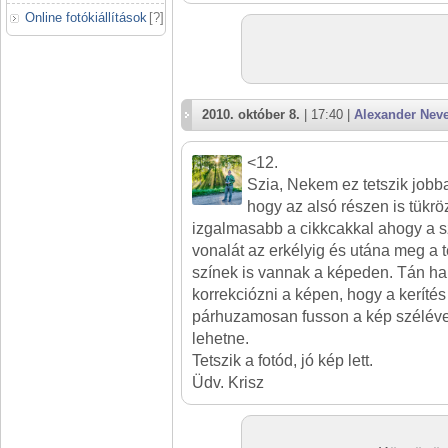
Online fotókiállítások
[
?
]
2010. október 8.
| 17:40 |
Alexander Nev
<12.
Szia, Nekem ez tetszik jobb
hogy az alsó részen is tükröz
izgalmasabb a cikkcakkal ahogy a s
vonalát az erkélyig és utána meg a 
színek is vannak a képeden. Tán ha k
korrekciózni a képen, hogy a kerítés 
párhuzamosan fusson a kép szélével
lehetne.
Tetszik a fotód, jó kép lett.
Üdv. Krisz