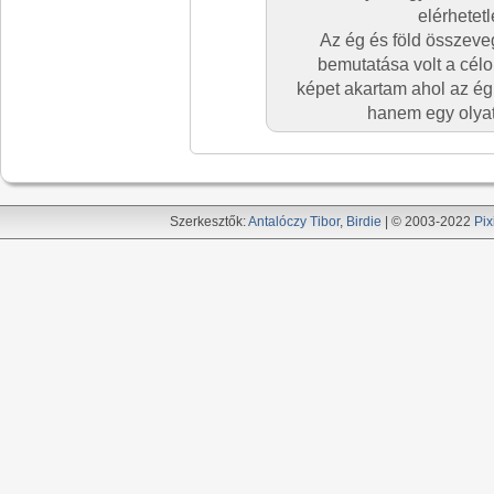
elérhetet
Az ég és föld összev
bemutatása volt a cé
képet akartam ahol az ég 
hanem egy olyat 
Szerkesztők:
Antalóczy Tibor
,
Birdie
| © 2003-2022
Pix