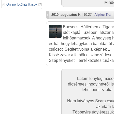
Minde
Online fotókiállítások
[
?
]
2010. augusztus 9.
| 10:27 |
Alpine Trail
Bucsecs. Háttérben a Tiganes
időt kaptál. Szépen látszanak
felhőpamacsok. A hegység 
és kár hogy lehagytad a baloldalról a
csúcsot. Segített volna a képnek ..
Kissé zavar a felhők elszineződése i
Szép fényeket .. emlékezetes túrákat
Látom tényleg másod
dicséretes, hogy névről i
lehet pont ez aka
Nem látványos Scara csúc
akartam f
Többnyire úgy érezzük,