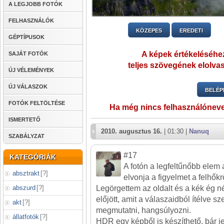
A LEGJOBB FOTÓK
FELHASZNÁLÓK
KÖZEPES
EREDETI
GÉPTÍPUSOK
A képek értékeléséhez
SAJÁT FOTÓK
teljes szövegének elolvas
ÚJ VÉLEMÉNYEK
ÚJ VÁLASZOK
BELÉP
FOTÓK FELTÖLTÉSE
Ha még nincs felhasználónev
ISMERTETŐ
2010. augusztus 16.
| 01:30 |
Nanuq
SZABÁLYZAT
#17
KATEGÓRIÁK
A fotón a legfeltűnőbb elem a
absztrakt
[
?
]
elvonja a figyelmet a felhőkr
Legörgettem az oldalt és a kék ég n
abszurd
[
?
]
előjött, amit a válaszaidból ítélve sz
akt
[
?
]
megmutatni, hangsúlyozni.
állatfotók
[
?
]
HDR egy képből is készíthető, bár j