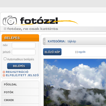
BELÉPÉS
tájkép
KATEGÓRIA:
név
jelszó
|
|
egyéb
ELŐZŐ KÉP
Automatikus belépés
REGISZTRÁCIÓ
ELFELEJTETT JELSZÓ
FŐOLDAL
FOTÓK
CIKKEK