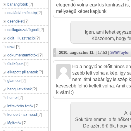
barlangfotók
[
?
]
elegendő volna egy kis kontraszt i
mélységű képet kapjunk.
családi/emlékkép
[
?
]
csendélet
[
?
]
csillagászat/égbolt
[
?
]
Igen, ami lehet egysze
Köszönöm, hogy fel
digit. illusztráció
[
?
]
divat
[
?
]
2010. augusztus 11.
| 17:53 |
SAWTaylor
dokumentumfotók
[
?
]
életképek
[
?
]
Ha a hegylánc előtt nincs en
elkapott pillanatok
[
?
]
szebb lett volna a kép, így 
nem látni habár így is szép 
glamour
[
?
]
kevesebb felhő kellett volna. Amit c
hangulatképek
[
?
]
kivárni :)
humor
[
?
]
infravörös fotók
[
?
]
A l
koncert - színpad
[
?
]
Sok türelemmel a felhőket 
légifotók
[
?
]
De azért örülök, hogy h