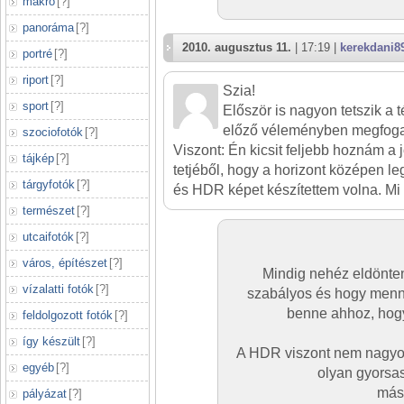
makró
[
?
]
panoráma
[
?
]
2010. augusztus 11.
| 17:19 |
kerekdani8
portré
[
?
]
riport
[
?
]
Szia!
sport
[
?
]
Először is nagyon tetszik a 
előző véleményben megfoga
szociofotók
[
?
]
Viszont: Én kicsit feljebb hoznám a 
tájkép
[
?
]
tetjéből, hogy a horizont középen l
tárgyfotók
[
?
]
és HDR képet készítettem volna. Mi
természet
[
?
]
utcaifotók
[
?
]
város, építészet
[
?
]
Mindig nehéz eldönte
vízalatti fotók
[
?
]
szabályos és hogy menn
benne ahhoz, hogy 
feldolgozott fotók
[
?
]
így készült
[
?
]
A HDR viszont nem nagyon 
egyéb
[
?
]
olyan gyorsas
máso
pályázat
[
?
]