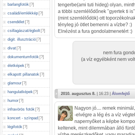
barlangfotók
[
?
]
tengerbe(ami tuti hideg) olyan, mint
a többi szemlélődőnek "gyertek ti is
családi/emlékkép
[
?
]
(mint szemlélődök) ott toporzékolna
csendélet
[
?
]
tényleg jó ötlet bemenni a vízbe? :)
csillagászat/égbolt
[
?
]
Elnézést a fura gondolatmenetért :)
digit. illusztráció
[
?
]
divat
[
?
]
nem fura gondo
dokumentumfotók
[
?
]
(a víz egyébként nem volt
életképek
[
?
]
elkapott pillanatok
[
?
]
glamour
[
?
]
hangulatképek
[
?
]
2010. augusztus 8.
| 16:23 |
Álomfejtő
humor
[
?
]
Nagyon jó.... remek minimál,
infravörös fotók
[
?
]
-elvégre a lég és a víz végtel
koncert - színpad
[
?
]
napernyőket a képbe komponá
légifotók
[
?
]
keltenek, mint dilemmában álló fürd
vízbe merészkedőket, vagy maradjan