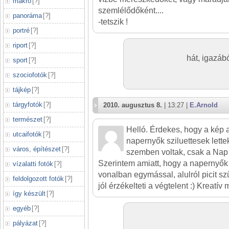
makró
[
?
]
szemlélődőként....
panoráma
[
?
]
-tetszik !
portré
[
?
]
riport
[
?
]
hát, igazáb
sport
[
?
]
szociofotók
[
?
]
tájkép
[
?
]
tárgyfotók
[
?
]
2010. augusztus 8.
| 13:27 |
E.Arnold
természet
[
?
]
Helló. Érdekes, hogy a kép 
utcaifotók
[
?
]
napernyők sziluettesek lett
város, építészet
[
?
]
szemben voltak, csak a Nap 
Szerintem amiatt, hogy a napernyők
vízalatti fotók
[
?
]
vonalban egymással, alulról picit s
feldolgozott fotók
[
?
]
jól érzékelteti a végtelent :) Kreatív
így készült
[
?
]
egyéb
[
?
]
pályázat
[
?
]