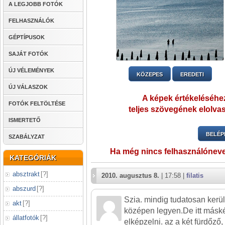
A LEGJOBB FOTÓK
FELHASZNÁLÓK
GÉPTÍPUSOK
SAJÁT FOTÓK
ÚJ VÉLEMÉNYEK
KÖZEPES
EREDETI
ÚJ VÁLASZOK
A képek értékeléséhez
FOTÓK FELTÖLTÉSE
teljes szövegének elolvas
ISMERTETŐ
BELÉP
SZABÁLYZAT
Ha még nincs felhasználónev
KATEGÓRIÁK
absztrakt
[
?
]
2010. augusztus 8.
| 17:58 |
filatis
abszurd
[
?
]
Szia. mindig tudatosan kerül
akt
[
?
]
középen legyen.De itt másk
állatfotók
[
?
]
elképzelni. az a két fürdőző