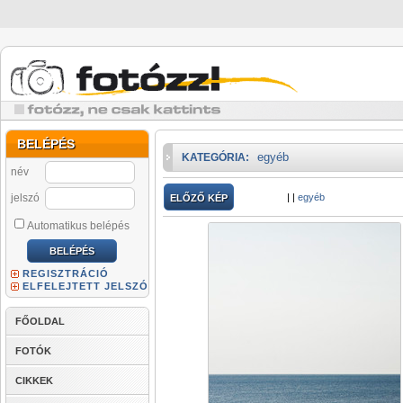
BELÉPÉS
egyéb
KATEGÓRIA:
név
jelszó
|
|
egyéb
ELŐZŐ KÉP
Automatikus belépés
REGISZTRÁCIÓ
ELFELEJTETT JELSZÓ
FŐOLDAL
FOTÓK
CIKKEK