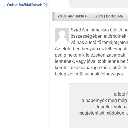
Online fotókiállítások
[
?
]
2010. augusztus 8.
| 12:24 |
borboleta
Szia! A minimalista ötletet 
összességében eltörpülnek é
válnak a fotó fő témáját jele
Az előtérben benyúló és félbevágott
pedig nekem kifejezetten zavaróak.
lennének, vagy jóval több lenne bel
keretet alkossanak igazán alulról é
befejezetlenül vannak félbevágva.
a fotó 
a napernyők meg még
lehettek volna a
megjelenített módokon kí