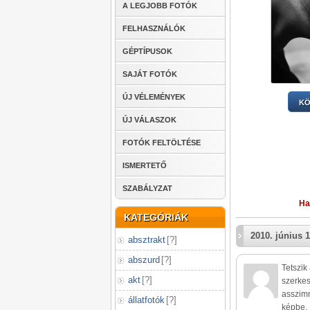
A LEGJOBB FOTÓK
FELHASZNÁLÓK
GÉPTÍPUSOK
SAJÁT FOTÓK
ÚJ VÉLEMÉNYEK
KÖ
ÚJ VÁLASZOK
FOTÓK FELTÖLTÉSE
ISMERTETŐ
SZABÁLYZAT
Ha
KATEGÓRIÁK
2010. június 1
absztrakt
[
?
]
abszurd
[
?
]
Tetszik 
akt
[
?
]
szerkes
asszimm
állatfotók
[
?
]
képbe.