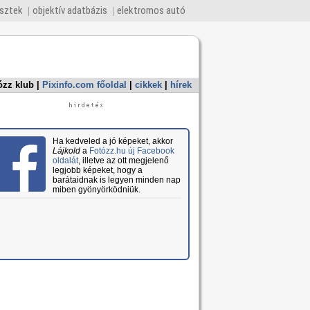
esztek
objektív adatbázis
elektromos autó
ózz klub
|
Pixinfo.com főoldal
|
cikkek
|
hírek
Ha kedveled a jó képeket, akkor
Lájkold
a
Fotózz.hu új Facebook
oldalát
, illetve az ott megjelenő
legjobb képeket, hogy a
barátaidnak is legyen minden nap
miben gyönyörködniük.