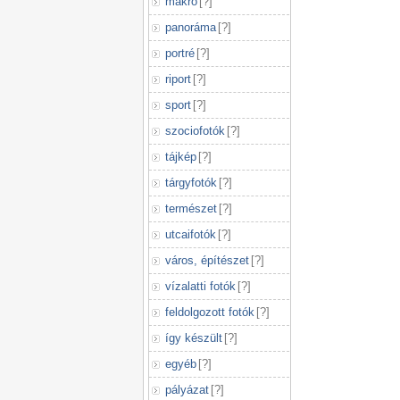
makró
[
?
]
panoráma
[
?
]
portré
[
?
]
riport
[
?
]
sport
[
?
]
szociofotók
[
?
]
tájkép
[
?
]
tárgyfotók
[
?
]
természet
[
?
]
utcaifotók
[
?
]
város, építészet
[
?
]
vízalatti fotók
[
?
]
feldolgozott fotók
[
?
]
így készült
[
?
]
egyéb
[
?
]
pályázat
[
?
]