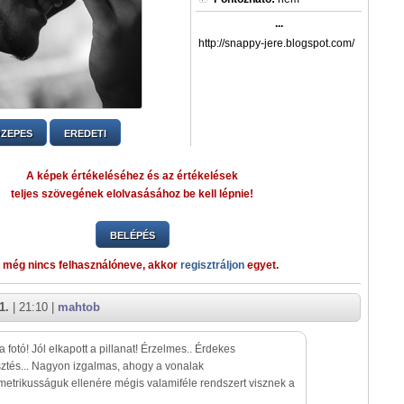
...
http://snappy-jere.blogspot.com/
ZEPES
EREDETI
A képek értékeléséhez és az értékelések
teljes szövegének elolvasásához be kell lépnie!
BELÉPÉS
 még nincs felhasználóneve, akkor
regisztráljon
egyet.
1.
| 21:10 |
mahtob
a fotó! Jól elkapott a pillanat! Érzelmes.. Érdekes
ztés... Nagyon izgalmas, ahogy a vonalak
etrikusságuk ellenére mégis valamiféle rendszert visznek a