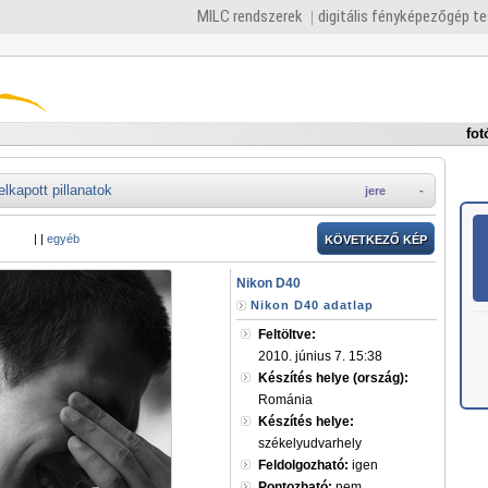
MILC rendszerek
digitális fényképezőgép t
fot
elkapott pillanatok
jere
-
|
|
egyéb
KÖVETKEZŐ KÉP
Nikon D40
Nikon D40 adatlap
Feltöltve:
2010. június 7. 15:38
Készítés helye (ország):
Románia
Készítés helye:
székelyudvarhely
Feldolgozható:
igen
Pontozható:
nem