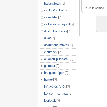
barlangfotók
[
?
]
Jó kis látásmód... 
családi/emlékkép
[
?
]
csendélet
[
?
]
csillagászat/égbolt
[
?
]
digit. illusztráció
[
?
]
divat
[
?
]
dokumentumfotók
[
?
]
életképek
[
?
]
elkapott pillanatok
[
?
]
glamour
[
?
]
hangulatképek
[
?
]
humor
[
?
]
infravörös fotók
[
?
]
koncert - színpad
[
?
]
légifotók
[
?
]