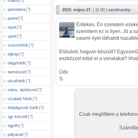
makró
[
?
]
panoráma
[
?
]
2010. május 27.
| 11:00 |
sandmanbp
portré
[
?
]
Érdekes. Én szeretem ezeket
riport
[
?
]
szerintem ez is ilyen. Jó a sz
sport
[
?
]
valami ilyet láthatott hazafelé
szociofotók
[
?
]
Elárulod, hogyan készült? Egyszer
tájkép
[
?
]
eszközzel toltal el a vonalakat? Írhat
tárgyfotók
[
?
]
Üdv
természet
[
?
]
S.
utcaifotók
[
?
]
város, építészet
[
?
]
vízalatti fotók
[
?
]
feldolgozott fotók
[
?
]
Csak meglőttem a telefonna
így készült
[
?
]
egyéb
[
?
]
Számítóg
pályázat
[
?
]