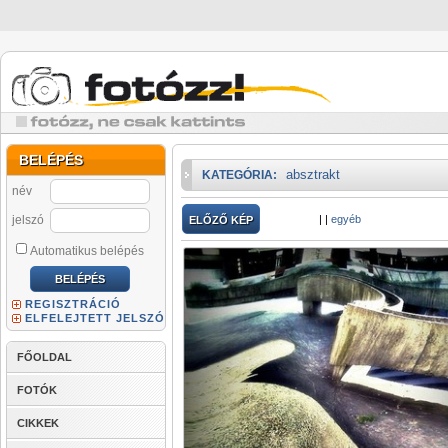
BELÉPÉS
absztrakt
KATEGÓRIA:
név
jelszó
|
|
egyéb
ELŐZŐ KÉP
Automatikus belépés
REGISZTRÁCIÓ
ELFELEJTETT JELSZÓ
FŐOLDAL
FOTÓK
CIKKEK