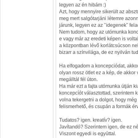
legyen az én hibám :)
Azt, hogy mennyire sikerült az absz
meg mert salgótarjáni létemre azonn
járunk, legyen ez az "idegenek" fela
Nem tudom, hogy az utómunka konc
e vagy már az eredeti képen is volta
a központban lévő korlátcsúcson ne
bizarr a színvilága, de ez nyilván tu
Ha elfogadom a koncepciódat, akk
olyan rossz ötlet ez a kép, de akkor
megálltál fél úton.
Ha már ezt a fajta utómunka útján kia
koncepcíót választottad, szerintem k
volna tekergetni a dolgot, hogy mé
felismerhető, és csupán a formák ér
Tudatos? igen. kreatív? igen.
Javítandó? Szerintem igen, de ez n
Viszont egyedi is egyúttal.