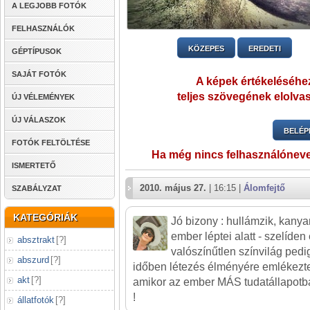
A LEGJOBB FOTÓK
FELHASZNÁLÓK
KÖZEPES
EREDETI
GÉPTÍPUSOK
SAJÁT FOTÓK
A képek értékeléséhez
teljes szövegének elolvas
ÚJ VÉLEMÉNYEK
ÚJ VÁLASZOK
BELÉP
FOTÓK FELTÖLTÉSE
Ha még nincs felhasználónev
ISMERTETŐ
2010. május 27.
| 16:15 |
Álomfejtő
SZABÁLYZAT
KATEGÓRIÁK
Jó bizony : hullámzik, kanya
ember léptei alatt - szelíden 
absztrakt
[
?
]
valószínűtlen színvilág pedi
abszurd
[
?
]
időben létezés élményére emlékeztet
akt
[
?
]
amikor az ember MÁS tudatállapotba
!
állatfotók
[
?
]