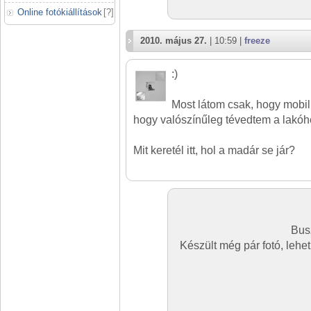
Online fotókiállítások
[
?
]
2010. május 27.
| 10:59 |
freeze
:)
Most látom csak, hogy mobilla
hogy valószínűleg tévedtem a lakóhe
Mit keretél itt, hol a madár se jár?
Busz
Készült még pár fotó, lehet