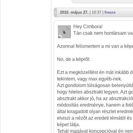
2010. május 27.
| 10:37 |
freeze
Hey Cimbora!
Tán csak nem hontársam vag
Azonnal felismertem a mi van a kép
No, de a képről:
Ezt a megközelítést én mát inkább dig
tekintem, vagy max egyéb-nek.
Azt gondolom túlságosan belenyúltá
hogy hiteles absztrakt legyen. Azt 
absztrakt akkor jó, ha az absztrakc
módosítás eredménye, hanem a fotó
által kiragadott olyan részlet eredm
elviszi a nézőt az eredeti témától és
képet látja.
Tehát magával koncepcióval én nem 