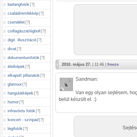
barlangfotók
[
?
]
családi/emlékkép
[
?
]
csendélet
[
?
]
csillagászat/égbolt
[
?
]
digit. illusztráció
[
?
]
divat
[
?
]
dokumentumfotók
[
?
]
2010. május 27.
| 11:46 |
freeze
életképek
[
?
]
elkapott pillanatok
[
?
]
Sandman:
glamour
[
?
]
Van egy olyan sejtésem, hogy
hangulatképek
[
?
]
belül készült el. :)
humor
[
?
]
infravörös fotók
[
?
]
koncert - színpad
[
?
]
Sejtés
légifotók
[
?
]