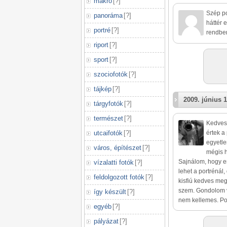
makró
[
?
]
Szép po
panoráma
[
?
]
háttér 
portré
[
?
]
rendben
riport
[
?
]
sport
[
?
]
szociofotók
[
?
]
tájkép
[
?
]
2009. június 1
tárgyfotók
[
?
]
természet
[
?
]
Kedves 
utcaifotók
[
?
]
értek a
egyetl
város, építészet
[
?
]
mégis 
Sajnálom, hogy en
vízalatti fotók
[
?
]
lehet a portrénál
feldolgozott fotók
[
?
]
kisfiú kedves meg
szem. Gondolom va
így készült
[
?
]
nem kellemes. Pon
egyéb
[
?
]
pályázat
[
?
]