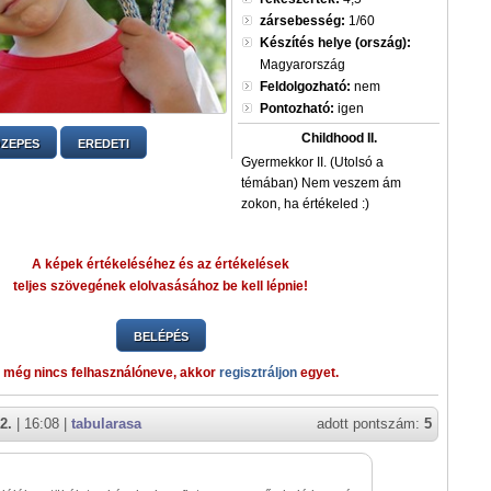
zársebesség:
1/60
Készítés helye (ország):
Magyarország
Feldolgozható:
nem
Pontozható:
igen
Childhood II.
ZEPES
EREDETI
Gyermekkor II. (Utolsó a
témában) Nem veszem ám
zokon, ha értékeled :)
A képek értékeléséhez és az értékelések
teljes szövegének elolvasásához be kell lépnie!
BELÉPÉS
 még nincs felhasználóneve, akkor
regisztráljon
egyet.
2.
| 16:08 |
tabularasa
adott pontszám:
5