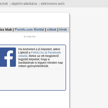
esztek
objektív adatbázis
elektromos autó
ózz klub
|
Pixinfo.com főoldal
|
cikkek
|
hírek
Ha kedveled a jó képeket, akkor
Lájkold
a
Fotózz.hu új Facebook
oldalát
, illetve az ott megjelenő
legjobb képeket, hogy a
barátaidnak is legyen minden nap
miben gyönyörködniük.