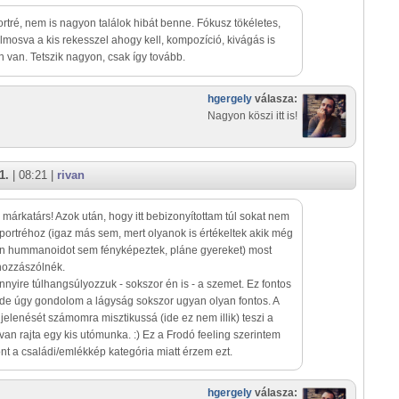
rtré, nem is nagyon találok hibát benne. Fókusz tökéletes,
elmosva a kis rekesszel ahogy kell, kompozíció, kivágás is
 van. Tetszik nagyon, csak így tovább.
hgergely
válasza:
Nagyon köszi itt is!
1.
| 08:21 |
rivan
márkatárs! Azok után, hogy itt bebizonyítottam túl sokat nem
 portréhoz (igaz más sem, mert olyanok is értékeltek akik még
en hummanoidot sem fényképeztek, pláne gyereket) most
hozzászólnék.
nyire túlhangsúlyozzuk - sokszor én is - a szemet. Ez fontos
, de úgy gondolom a lágyság sokszor ugyan olyan fontos. A
jelenését számomra misztikussá (ide ez nem illik) teszi a
n rajta egy kis utómunka. :) Ez a Frodó feeling szerintem
t a családi/emlékkép kategória miatt érzem ezt.
hgergely
válasza: