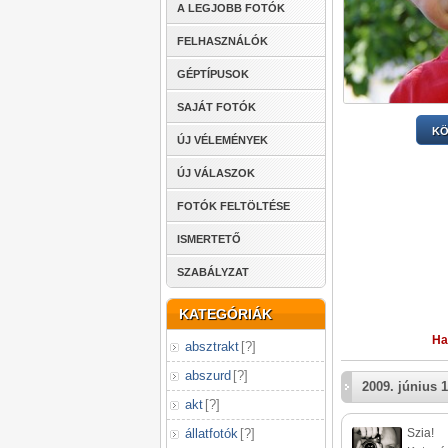
A LEGJOBB FOTÓK
FELHASZNÁLÓK
GÉPTÍPUSOK
SAJÁT FOTÓK
KÖ
ÚJ VÉLEMÉNYEK
ÚJ VÁLASZOK
FOTÓK FELTÖLTÉSE
ISMERTETŐ
SZABÁLYZAT
KATEGÓRIÁK
Ha
absztrakt
[
?
]
abszurd
[
?
]
2009. június 1
akt
[
?
]
állatfotók
[
?
]
Szia!