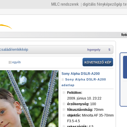
MILC rendszerek
digitális fényképezőgép t
fot
családi/emlékkép
hgergely
5
|
|
egyéb
KÖVETKEZŐ KÉP
Sony Alpha DSLR-A200
Sony Alpha DSLR-A200
adatlap
Feltöltve:
2009. június 10. 23:22
érzékenység:
100
fókusztávolság:
70mm
objektív:
Minolta AF 35-70mm
F3.5-4.5
rekeszérték:
4,5