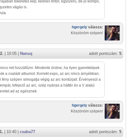
iájában tökéletes kép, kedves fintor, egyszerű, de jó kompó,
gyzetes vágás is.
yula
hgergely
válasza:
Köszönöm szépen!
2.
| 10:05 |
Nanuq
adott pontszám:
5
incs mit hozzáfűzni. Mindenki örülne, ha ilyen gyerekképek
nék a családi albumot. Korrekt expo, az arc nincs árnyékban,
 fény szépen simogatja végig az arc kontúrjait. Érvényesül a
empár, kifejező az arc, szép nyárias a háttér és a V alakú
keretet ad az egésznek.
hgergely
válasza:
Köszönöm szépen!
1.
| 10:40 |
csaba77
adott pontszám:
5