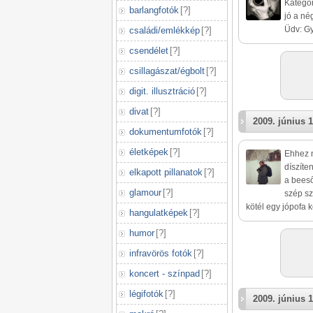
Kategór
barlangfotók
[
?
]
jó a né
Üdv: G
családi/emlékkép
[
?
]
csendélet
[
?
]
csillagászat/égbolt
[
?
]
digit. illusztráció
[
?
]
divat
[
?
]
2009. június 1
dokumentumfotók
[
?
]
életképek
[
?
]
Ehhez n
díszíte
elkapott pillanatok
[
?
]
a beeső
glamour
[
?
]
szép sz
kötél egy jópofa 
hangulatképek
[
?
]
humor
[
?
]
infravörös fotók
[
?
]
koncert - színpad
[
?
]
légifotók
[
?
]
2009. június 1