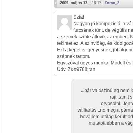
2009. május 13.
| 16:17 |
Zoran_2
Szia!
Nagyon jó kompozíció, a vá
furcsának tűnt, de végülis n
a szemek szinte átlövik az embert.
tekintet ez. A színviôág, és kidolgozá
Ezt a képet is igényesnek, jól átgon
szépnek tartom.
Egyszóval ügyes munka. Modell és fot
Üdv. Z&#9788;ran
...bár valószínűleg nem 
rajt...amit
orvosolni...fen
válltartás...no meg a párn
bevallom utólag került o
mutatott ebben a vág