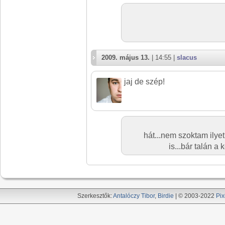
2009. május 13.
| 14:55 |
slacus
jaj de szép!
hát...nem szoktam ilyet
is...bár talán a k
Szerkesztők:
Antalóczy Tibor
,
Birdie
| © 2003-2022
Pix