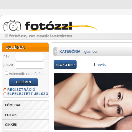
BELÉPÉS
glamour
KATEGÓRIA:
név
jelszó
|
|
egyéb
ELŐZŐ KÉP
Automatikus belépés
REGISZTRÁCIÓ
ELFELEJTETT JELSZÓ
FŐOLDAL
FOTÓK
CIKKEK