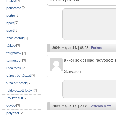
makró
[
?
]
panoráma
[
?
]
portré
[
?
]
riport
[
?
]
sport
[
?
]
szociofotók
[
?
]
tájkép
[
?
]
2009. május 14.
| 08:23 |
Farkas
tárgyfotók
[
?
]
akkor sok csillag ragyogott le 
természet
[
?
]
utcaifotók
[
?
]
Szívesen
város, építészet
[
?
]
vízalatti fotók
[
?
]
feldolgozott fotók
[
?
]
így készült
[
?
]
egyéb
[
?
]
2009. május 13.
| 20:49 |
Zsichla Mate
pályázat
[
?
]