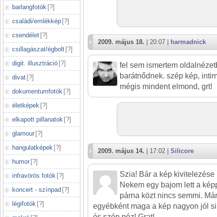
barlangfotók
[
?
]
családi/emlékkép
[
?
]
csendélet
[
?
]
2009. május 18.
| 20:07 |
harmadnick
csillagászat/égbolt
[
?
]
digit. illusztráció
[
?
]
fel sem ismertem oldalnézetb
barátnődnek. szép kép, inti
divat
[
?
]
mégis mindent elmond, grt!
dokumentumfotók
[
?
]
életképek
[
?
]
elkapott pillanatok
[
?
]
glamour
[
?
]
hangulatképek
[
?
]
2009. május 14.
| 17:02 |
Silicore
humor
[
?
]
Szia! Bár a kép kivitelezés
infravörös fotók
[
?
]
Nekem egy bajom lett a képp
koncert - színpad
[
?
]
párna közt nincs semmi. Már
légifotók
[
?
]
egyébként maga a kép nagyon jól s
és szép póz! Grat!