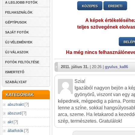
A LEGJOBB FOTÓK
KÖZEPES
EREDETI
FELHASZNÁLÓK
A képek értékeléséhez
GÉPTÍPUSOK
teljes szövegének elolvas
SAJÁT FOTÓK
BELÉP
ÚJ VÉLEMÉNYEK
Ha még nincs felhasználónev
ÚJ VÁLASZOK
FOTÓK FELTÖLTÉSE
2011. július 31.
| 20:26 |
gyulus_ka86
ISMERTETŐ
Szia!
SZABÁLYZAT
Igazából nagyon bejön a ké
gyönyörű, viszont van egy a
KATEGÓRIÁK
képednek, mégpedig a párna. Ponto
absztrakt
[
?
]
lenne a színe, sokkal hangsúlyosab
abszurd
[
?
]
arca, szeme. Ha letakarod a kezedd
szép, természetes. Gratulálok!
akt
[
?
]
állatfotók
[
?
]