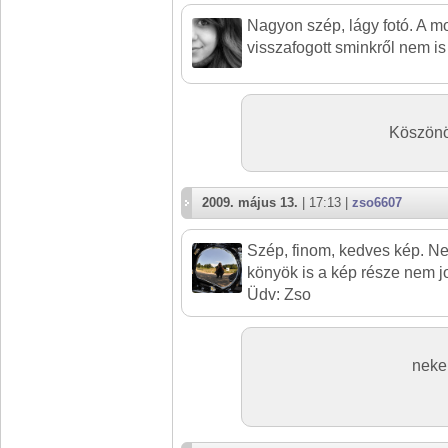
Nagyon szép, lágy fotó. A m
visszafogott sminkről nem is 
Köszönö
2009. május 13.
| 17:13 |
zso6607
Szép, finom, kedves kép. Ne
könyök is a kép része nem 
Üdv: Zso
neke