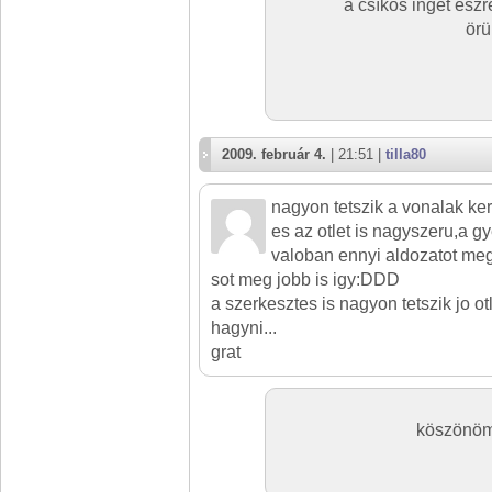
a csíkos inget ész
örü
2009. február 4.
| 21:51 |
tilla80
nagyon tetszik a vonalak ke
es az otlet is nagyszeru,a g
valoban ennyi aldozatot meg
sot meg jobb is igy:DDD
a szerkesztes is nagyon tetszik jo otl
hagyni...
grat
köszönöm 