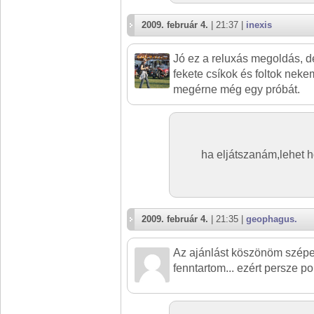
2009. február 4.
| 21:37 |
inexis
Jó ez a reluxás megoldás, d
fekete csíkok és foltok nek
megérne még egy próbát.
ha eljátszanám,lehet ho
2009. február 4.
| 21:35 |
geophagus.
Az ajánlást köszönöm szép
fenntartom... ezért persze pon