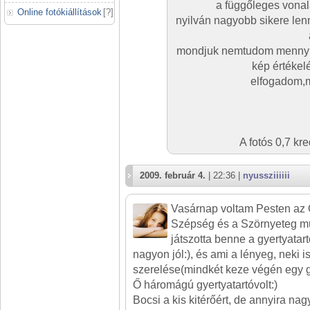
a függőleges vonal
Online fotókiállítások
[
?
]
nyilván nagyobb sikere len
mondjuk nemtudom mennyir
kép értékel
elfogadom,m
A fotós 0,7 kr
2009. február 4.
| 22:36 |
nyussziiiiii
Vasárnap voltam Pesten az 
Szépség és a Szörnyeteg mu
játszotta benne a gyertyatar
nagyon jól:), és ami a lényeg, neki is
szerelése(mindkét keze végén egy gy
Ő háromágú gyertyatartóvolt:)
Bocsi a kis kitérőért, de annyira na