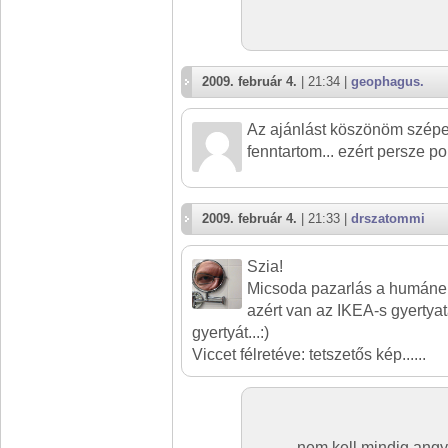
2009. február 4.
| 21:34 |
geophagus.
Az ajánlást köszönöm szép
fenntartom... ezért persze pon
2009. február 4.
| 21:33 |
drszatommi
Szia!
Micsoda pazarlás a humánerőf
azért van az IKEA-s gyertyat
gyertyát...:)
Viccet félretéve: tetszetős kép......
nem kell mindig ang