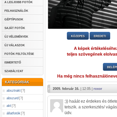
A LEGJOBB FOTÓK
FELHASZNÁLÓK
GÉPTÍPUSOK
SAJÁT FOTÓK
KÖZEPES
EREDETI
ÚJ VÉLEMÉNYEK
ÚJ VÁLASZOK
A képek értékeléséhez
teljes szövegének elolvas
FOTÓK FELTÖLTÉSE
ISMERTETŐ
BELÉP
SZABÁLYZAT
Ha még nincs felhasználónev
KATEGÓRIÁK
2009. február 16.
| 12:05 |
roxor
absztrakt
[
?
]
abszurd
[
?
]
:)) haáát ez érdekes és ötlet
akt
[
?
]
tetszik. a szerkesztés/ vágás
üdv.
állatfotók
[
?
]