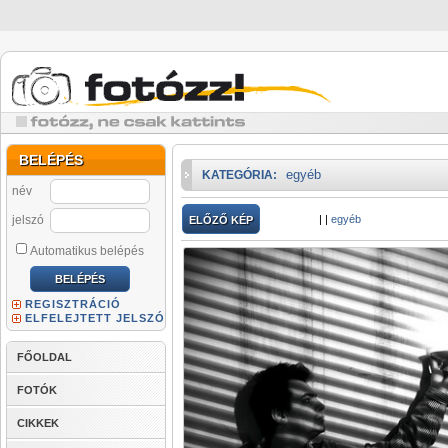
BELÉPÉS
egyéb
KATEGÓRIA:
név
jelszó
|
|
egyéb
ELŐZŐ KÉP
Automatikus belépés
REGISZTRÁCIÓ
ELFELEJTETT JELSZÓ
FŐOLDAL
FOTÓK
CIKKEK