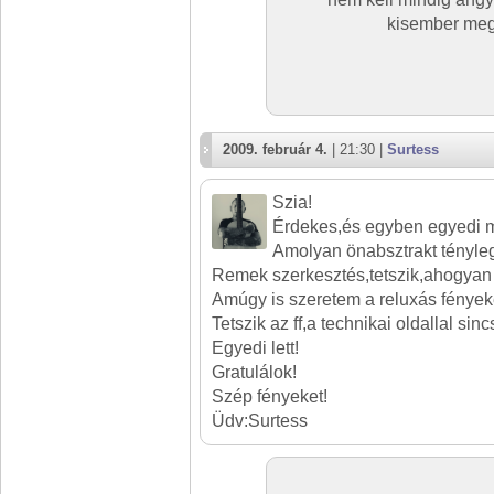
kisember meg
2009. február 4.
| 21:30 |
Surtess
Szia!
Érdekes,és egyben egyedi 
Amolyan önabsztrakt tényle
Remek szerkesztés,tetszik,ahogyan a
Amúgy is szeretem a reluxás fényeke
Tetszik az ff,a technikai oldallal si
Egyedi lett!
Gratulálok!
Szép fényeket!
Üdv:Surtess