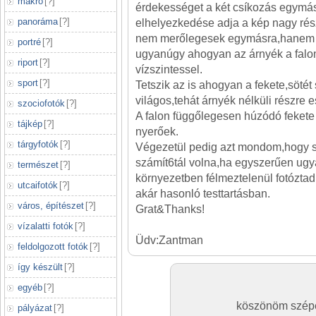
makró
[
?
]
érdekességet a két csíkozás egymás
panoráma
[
?
]
elhelyezkedése adja a kép nagy rés
nem merőlegesek egymásra,hanem 
portré
[
?
]
ugyanúgy ahogyan az árnyék a falon 
riport
[
?
]
vízszintessel.
sport
[
?
]
Tetszik az is ahogyan a fekete,söté
világos,tehát árnyék nélküli részre e
szociofotók
[
?
]
A falon függőlegesen húzódó fekete
tájkép
[
?
]
nyerőek.
tárgyfotók
[
?
]
Végezetül pedig azt mondom,hogy s
számít6tál volna,ha egyszerűen ug
természet
[
?
]
környezetben félmeztelenül fotóztad 
utcaifotók
[
?
]
akár hasonló testtartásban.
város, építészet
[
?
]
Grat&Thanks!
vízalatti fotók
[
?
]
Üdv:Zantman
feldolgozott fotók
[
?
]
így készült
[
?
]
egyéb
[
?
]
köszönöm szépen
pályázat
[
?
]