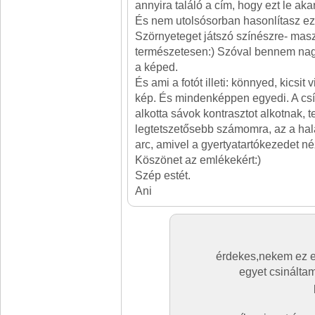
annyira találó a cím, hogy ezt le akar
És nem utolsósorban hasonlítasz e
Szörnyeteget játszó színészre- masz
természetesen:) Szóval bennem nag
a képed.
És ami a fotót illeti: könnyed, kicsit 
kép. És mindenképpen egyedi. A csí
alkotta sávok kontrasztot alkotnak, t
legtetszetősebb számomra, az a hal
arc, amivel a gyertyatartókezedet né
Köszönet az emlékekért:)
Szép estét.
Ani
érdekes,nekem ez e
egyet csináltam