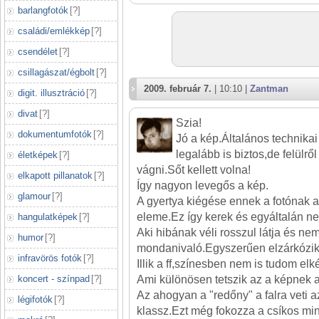
barlangfotók
[
?
]
családi/emlékkép
[
?
]
csendélet
[
?
]
csillagászat/égbolt
[
?
]
2009. február 7.
| 10:10 |
Zantman
digit. illusztráció
[
?
]
divat
[
?
]
Szia!
dokumentumfotók
[
?
]
Jó a kép.Általános technikai
legalább is biztos,de felülrő
életképek
[
?
]
vágni.Sőt kellett volna!
elkapott pillanatok
[
?
]
Így nagyon levegős a kép.
glamour
[
?
]
A gyertya kiégése ennek a fotónak a
eleme.Ez így kerek és egyáltalán n
hangulatképek
[
?
]
Aki hibának véli rosszul látja és ne
humor
[
?
]
mondanivaló.Egyszerűen elzárkózik 
infravörös fotók
[
?
]
Illik a ff,színesben nem is tudom elk
koncert - színpad
[
?
]
Ami különösen tetszik az a képnek a 
Az ahogyan a "redőny" a falra veti 
légifotók
[
?
]
klassz.Ezt még fokozza a csíkos min