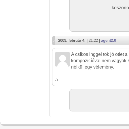
köszönö
2009. február 4.
| 21:22 |
agent2.0
A csíkos inggel tök jó ötlet a
kompozicíóval nem vagyok k
nélkül egy vélemény.
a