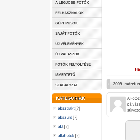
A LEGJOBB FOTÓK
FELHASZNÁLÓK
GÉPTÍPUSOK
SAJÁT FOTÓK
ÚJ VÉLEMÉNYEK
ÚJ VÁLASZOK
FOTÓK FELTÖLTÉSE
Ha
ISMERTETŐ
2009. március
SZABÁLYZAT
KATEGÓRIÁK
A Fotóz
pályáza
absztrakt
[
?
]
súlyozo
abszurd
[
?
]
akt
[
?
]
állatfotók
[
?
]