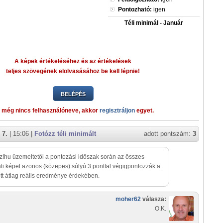
Pontozható:
igen
Téli minimál - Január
A képek értékeléséhez és az értékelések
teljes szövegének elolvasásához be kell lépnie!
BELÉPÉS
 még nincs felhasználóneve, akkor
regisztráljon
egyet.
 7.
| 15:06 |
Fotózz téli minimált
adott pontszám:
3
z!hu üzemeltetői a pontozási időszak során az összes
ti képet azonos (közepes) súlyú 3 ponttal végigpontozzák a
tt átlag reális eredménye érdekében.
moher62
válasza:
O.K.