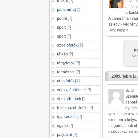
makró
[
?
]
növelné
a hátté
panoráma
[
?
]
is konkr
portré
[
?
]
A panoráma - vag
az egyik vég tény
riport
[
?
]
Üdv: digipic
sport
[
?
]
szociofotók
[
?
]
Kö
tájkép
[
?
]
var
tárgyfotók
[
?
]
természet
[
?
]
2009. február 
utcaifotók
[
?
]
város, építészet
[
?
]
Szia!
Szerint
vízalatti fotók
[
?
]
panorám
feldolgozott fotók
[
?
]
gyümölc
vezethetné a szem
így készült
[
?
]
ismerem a helysz
egyéb
[
?
]
megpróbálhattad 
oszlopokat is meg
pályázat
[
?
]