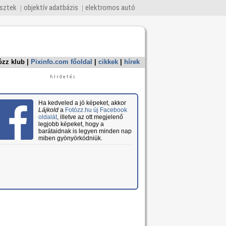
esztek
objektív adatbázis
elektromos autó
ózz klub
|
Pixinfo.com főoldal
|
cikkek
|
hírek
Ha kedveled a jó képeket, akkor
Lájkold
a
Fotózz.hu új Facebook
oldalát
, illetve az ott megjelenő
legjobb képeket, hogy a
barátaidnak is legyen minden nap
miben gyönyörködniük.