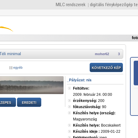
MILC rendszerek
digitális fényképezőgép t
fot
Téli minimal
moher62
3
|
|
egyéb
KÖVETKEZŐ KÉP
_Pályázat: n/a
Feltöltve:
2009. február 24. 00:00
érzékenység:
200
ZEPES
EREDETI
fókusztávolság:
90
Készítés helye (ország):
Magyarország
Készítés helye:
Bocskaikert
Készítés ideje :
2009-01-22
Feldolgozható:
igen