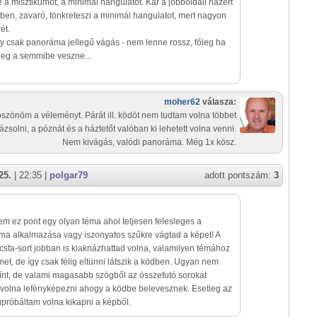
 a misztikumot, a minimál hangulatot. Kár a jobboldali házért
rben, zavaró, tönkreteszi a minimál hangulatot, mert nagyon
ét.
y csak panoráma jellegű vágás - nem lenne rossz, főleg ha
leg a semmibe veszne...
moher62
válasza:
szönöm a véleményt. Párát ill. ködöt nem tudtam volna többet
ázsolni, a póznát és a háztetőt valóban ki lehetett volna venni.
Nem kivágás, valódi panoráma. Még 1x kösz.
25.
| 22:35 |
polgar79
adott pontszám:
3
em ez pont egy olyan téma ahol teljesen felesleges a
a alkalmazása vagy iszonyatos szűkre vágtad a képet! A
sfa-sort jobban is kiaknázhattad volna, valamilyen témához
et, de így csak félig eltünni látszik a ködben. Ugyan nem
ínt, de valami magasabb szögből az összefutó sorokat
volna lefényképezni ahogy a ködbe belevesznek. Esetleg az
próbáltam volna kikapni a képből.