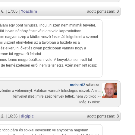
 6.
| 17:05 |
Yoachim
adott pontszám:
3
álam egy pont minuszal indul, hiszen nem minimál felvétel.
lül is van néhány észrevételem vele kapcsolatban.
em nagyon szép a ködbe vesző fasor. Jó lelgeltetni a szemet
Ami viszont előnytelen az a távolban a háztető és a
éz elkerülni őket és olyan pozícióban vannak hogy a
enne túl egyszerű feladat.
mes lenne megpróbálkozni vele. A fényekkel sem volt túl
de természetesen erről nem te tehetsz. Azért nem lett rossz
moher62
válasza:
zönöm a véleményt. Valóban vannak felesleges részek. Ami a
fényeket illeti: mire szép fények lettek, nem volt köd :-)
Még 1x kösz.
 2.
| 16:36 |
digipic
adott pontszám:
3
g több pára és sokkal kevesebb villanypózna nagyban