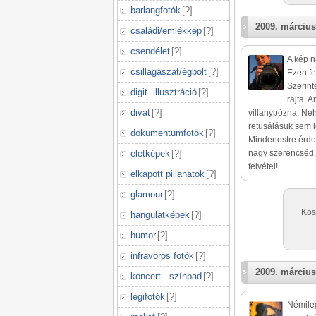
barlangfotók
[
?
]
2009. március
családi/emlékkép
[
?
]
csendélet
[
?
]
A kép n
csillagászat/égbolt
[
?
]
Ezen fe
Szerint
digit. illusztráció
[
?
]
rajta. 
divat
[
?
]
villanypózna. Neh
retusálásuk sem l
dokumentumfotók
[
?
]
Mindenestre érde
életképek
[
?
]
nagy szerencséd, 
felvétel!
elkapott pillanatok
[
?
]
glamour
[
?
]
Kös
hangulatképek
[
?
]
humor
[
?
]
infravörös fotók
[
?
]
2009. március
koncert - színpad
[
?
]
légifotók
[
?
]
Némile