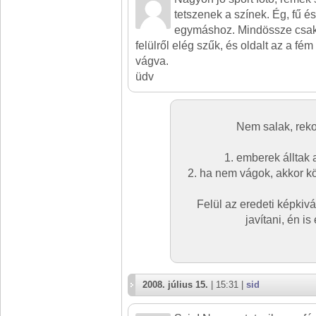
tetszenek a színek. Ég, fű 
egymáshoz. Mindössze csak 
felülről elég szűk, és oldalt az a fém 
vágva.
üdv
Nem salak, reko
1. emberek álltak 
2. ha nem vágok, akkor kö
Felül az eredeti képki
javítani, én is
2008. július 15.
| 15:31 |
sid