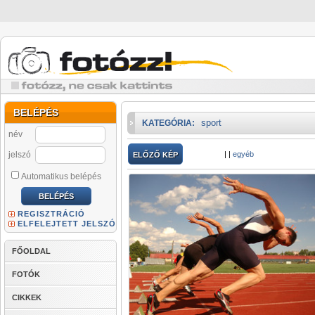
BELÉPÉS
sport
KATEGÓRIA:
név
jelszó
|
|
egyéb
ELŐZŐ KÉP
Automatikus belépés
REGISZTRÁCIÓ
ELFELEJTETT JELSZÓ
FŐOLDAL
FOTÓK
CIKKEK