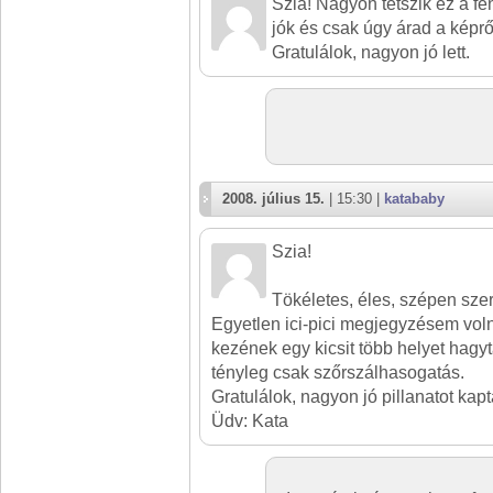
Szia! Nagyon tetszik ez a f
jók és csak úgy árad a képrő
Gratulálok, nagyon jó lett.
2008. július 15.
| 15:30 |
katababy
Szia!
Tökéletes, éles, szépen szer
Egyetlen ici-pici megjegyzésem voln
kezének egy kicsit több helyet hagy
tényleg csak szőrszálhasogatás.
Gratulálok, nagyon jó pillanatot kaptá
Üdv: Kata