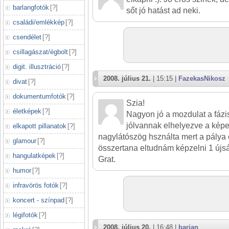
barlangfotók
[
?
]
sőt jó hatást ad neki.
családi/emlékkép
[
?
]
csendélet
[
?
]
csillagászat/égbolt
[
?
]
digit. illusztráció
[
?
]
2008. július 21.
| 15:15 |
FazekasNikosz
divat
[
?
]
dokumentumfotók
[
?
]
Szia!
életképek
[
?
]
Nagyon jó a mozdulat a fáz
jólvannak elhelyezve a képe
elkapott pillanatok
[
?
]
nagylátószög hsználta mert a pálya 
glamour
[
?
]
összertana eltudnám képzelni 1 újs
hangulatképek
[
?
]
Grat.
humor
[
?
]
infravörös fotók
[
?
]
koncert - színpad
[
?
]
légifotók
[
?
]
2008. július 20.
| 16:48 |
barjan