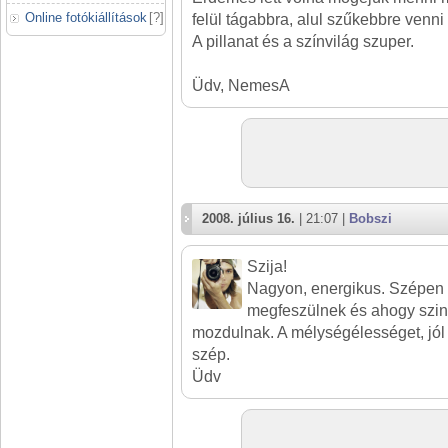
Online fotókiállítások
[
?
]
felül tágabbra, alul szűkebbre venni
A pillanat és a színvilág szuper.
Üdv, NemesA
2008. július 16.
| 21:07 |
Bobszi
Szija!
Nagyon, energikus. Szépen 
megfeszülnek és ahogy szin
mozdulnak. A mélységélességet, jól ál
szép.
Üdv