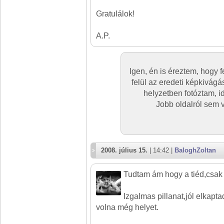
Gratulálok!
A.P.
Igen, én is éreztem, hogy f
felül az eredeti képkivág
helyzetben fotóztam, i
Jobb oldalról sem v
2008. július 15.
| 14:42 |
BaloghZoltan
Tudtam ám hogy a tiéd,csak k
Izgalmas pillanat,jól elkapta
volna még helyet.