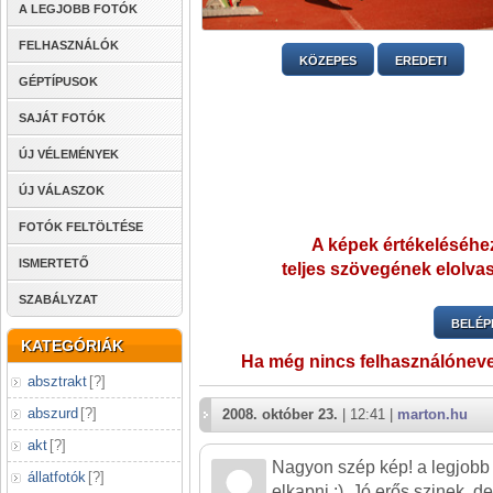
A LEGJOBB FOTÓK
FELHASZNÁLÓK
KÖZEPES
EREDETI
GÉPTÍPUSOK
SAJÁT FOTÓK
ÚJ VÉLEMÉNYEK
ÚJ VÁLASZOK
FOTÓK FELTÖLTÉSE
A képek értékeléséhez
ISMERTETŐ
teljes szövegének elolvas
SZABÁLYZAT
BELÉP
KATEGÓRIÁK
Ha még nincs felhasználónev
absztrakt
[
?
]
abszurd
[
?
]
2008. október 23.
| 12:41 |
marton.hu
akt
[
?
]
Nagyon szép kép! a legjobb p
állatfotók
[
?
]
elkapni :). Jó erős szinek, d