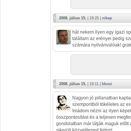
2008. július 15.
| 19:25 |
nikep
hát nekem ilyen egy igazi spo
találtam az erényei pedig s
számára nyilvánvalóak! gratu
2008. július 15.
| 19:11 |
bbosi
Nagyon jó pillanatban kapta
szempontból tökéletes az ex
Imádom nézni az ilyen képek
összpontosítást és a teljesen megfes
gondolatban már látják maguk előtt 
sikerült közvetítened felém!