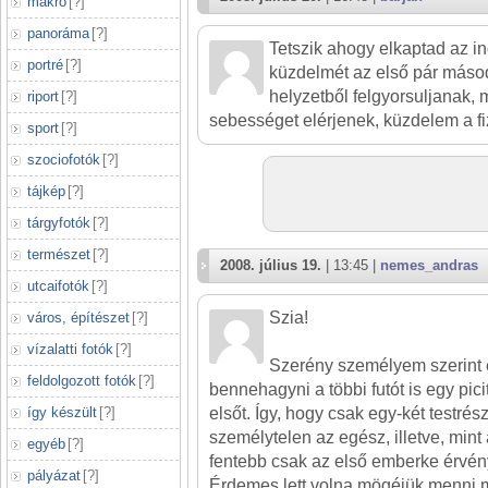
makró
[
?
]
panoráma
[
?
]
Tetszik ahogy elkaptad az ind
portré
[
?
]
küzdelmét az első pár máso
helyzetből felgyorsuljanak,
riport
[
?
]
sebességet elérjenek, küzdelem a fi
sport
[
?
]
szociofotók
[
?
]
tájkép
[
?
]
tárgyfotók
[
?
]
természet
[
?
]
2008. július 19.
| 13:45 |
nemes_andras
utcaifotók
[
?
]
Szia!
város, építészet
[
?
]
vízalatti fotók
[
?
]
Szerény személyem szerint 
feldolgozott fotók
[
?
]
bennehagyni a többi futót is egy pic
így készült
[
?
]
elsőt. Így, hogy csak egy-két testrész
személytelen az egész, illetve, mint
egyéb
[
?
]
fentebb csak az első emberke érvén
pályázat
[
?
]
Érdemes lett volna mögéjük menni mé