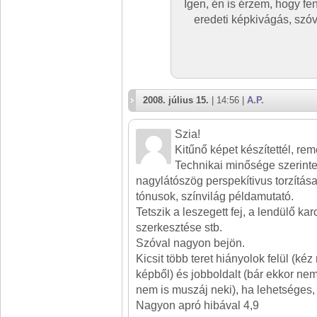
Igen, én is érzem, hogy fent
eredeti képkivágás, szó
2008. július 15.
| 14:56 |
A.P.
Szia!
Kitűnő képet készítettél, re
Technikai minősége szerinte
nagylátószög perspekítivus torzítása 
tónusok, színvilág példamutató.
Tetszik a leszegett fej, a lendülő kar
szerkesztése stb.
Szóval nagyon bejön.
Kicsit több teret hiányolok felül (ké
képből) és jobboldalt (bár ekkor nem
nem is muszáj neki), ha lehetséges, 
Nagyon apró hibával 4,9