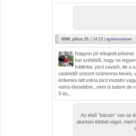
2008. július 15.
| 14:23 |
agnesszeman
Nagyon jól elkapott pillanat.
bal széléből, hogy ne legye
háttérbe, picit zavaró, de a 
valamitől viszont számomra kevés, va
érdemes lett volna picit mutatni vagy 
volna élesebbre...nem is tudom de 
5-ös...
Az első "bácsin" van az é
akartam többet vágni, mert 