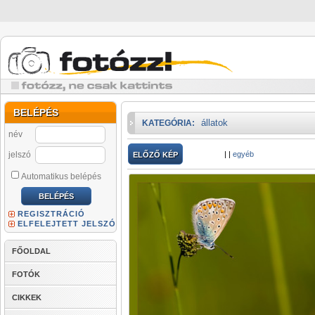
BELÉPÉS
állatok
KATEGÓRIA:
név
jelszó
|
|
egyéb
ELŐZŐ KÉP
Automatikus belépés
REGISZTRÁCIÓ
ELFELEJTETT JELSZÓ
FŐOLDAL
FOTÓK
CIKKEK