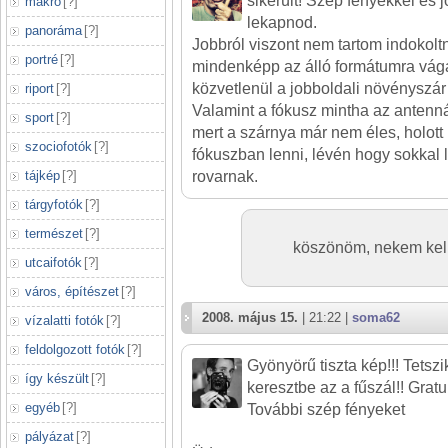
sikerült! Szép fényekkel és j
makró
[
?
]
lekapnod.
panoráma
[
?
]
Jobbról viszont nem tartom indokolt
portré
[
?
]
mindenképp az álló formátumra vág
közvetlenül a jobboldali növényszár 
riport
[
?
]
Valamint a fókusz mintha az antenná
sport
[
?
]
mert a szárnya már nem éles, holot
szociofotók
[
?
]
fókuszban lenni, lévén hogy sokkal
rovarnak.
tájkép
[
?
]
tárgyfotók
[
?
]
természet
[
?
]
köszönöm, nekem kell 
utcaifotók
[
?
]
város, építészet
[
?
]
2008. május 15.
| 21:22 |
soma62
vízalatti fotók
[
?
]
feldolgozott fotók
[
?
]
Gyönyörű tiszta kép!!! Tetszik
így készült
[
?
]
keresztbe az a fűszál!! Gratu
egyéb
[
?
]
További szép fényeket
pályázat
[
?
]