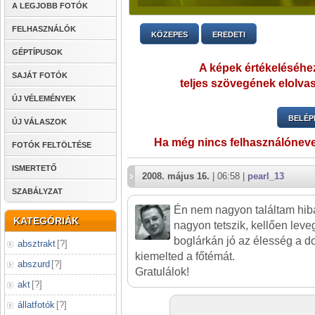
A LEGJOBB FOTÓK
FELHASZNÁLÓK
KÖZEPES
EREDETI
GÉPTÍPUSOK
A képek értékeléséhez
SAJÁT FOTÓK
teljes szövegének elolvas
ÚJ VÉLEMÉNYEK
BELÉP
ÚJ VÁLASZOK
Ha még nincs felhasználónev
FOTÓK FELTÖLTÉSE
ISMERTETŐ
2008. május 16.
| 06:58 |
pearl_13
SZABÁLYZAT
Én nem nagyon találtam hib
KATEGÓRIÁK
nagyon tetszik, kellően leve
boglárkán jó az élesség a do
absztrakt
[
?
]
kiemelted a főtémát.
abszurd
[
?
]
Gratulálok!
akt
[
?
]
állatfotók
[
?
]