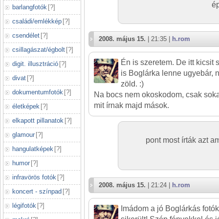
ép
barlangfotók
[
?
]
családi/emlékkép
[
?
]
csendélet
[
?
]
2008. május 15.
| 21:35 |
h.rom
csillagászat/égbolt
[
?
]
Én is szeretem. De itt kicsit 
digit. illusztráció
[
?
]
is Boglárka lenne ugyebár,
divat
[
?
]
zöld. :)
dokumentumfotók
[
?
]
Na bocs nem okoskodom, csak sokal
mit írnak majd mások.
életképek
[
?
]
elkapott pillanatok
[
?
]
glamour
[
?
]
pont most írták azt a
hangulatképek
[
?
]
humor
[
?
]
infravörös fotók
[
?
]
2008. május 15.
| 21:24 |
h.rom
koncert - színpad
[
?
]
légifotók
[
?
]
Imádom a jó Boglárkás fotóka