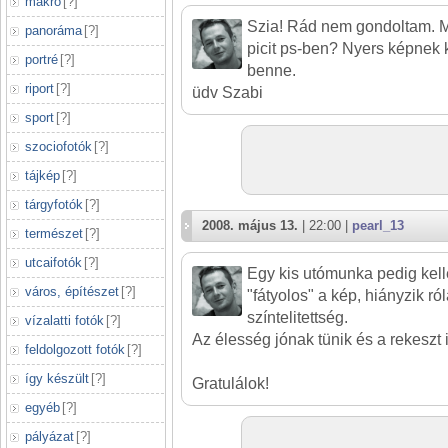
makró
[
?
]
Szia! Rád nem gondoltam. Mi
panoráma
[
?
]
picit ps-ben? Nyers képnek 
portré
[
?
]
benne.
riport
[
?
]
üdv Szabi
sport
[
?
]
szociofotók
[
?
]
tájkép
[
?
]
tárgyfotók
[
?
]
2008. május 13.
| 22:00 |
pearl_13
természet
[
?
]
utcaifotók
[
?
]
Egy kis utómunka pedig kelle
város, építészet
[
?
]
"fátyolos" a kép, hiányzik ról
színtelitettség.
vízalatti fotók
[
?
]
Az élesség jónak tünik és a rekeszt i
feldolgozott fotók
[
?
]
így készült
[
?
]
Gratulálok!
egyéb
[
?
]
pályázat
[
?
]