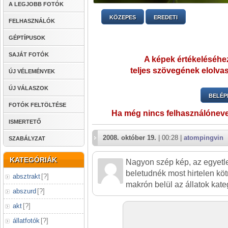
A LEGJOBB FOTÓK
KÖZEPES
EREDETI
FELHASZNÁLÓK
GÉPTÍPUSOK
SAJÁT FOTÓK
A képek értékeléséhez
teljes szövegének elolvas
ÚJ VÉLEMÉNYEK
ÚJ VÁLASZOK
BELÉP
FOTÓK FELTÖLTÉSE
Ha még nincs felhasználónev
ISMERTETŐ
2008. október 19.
| 00:28 |
atompingvin
SZABÁLYZAT
KATEGÓRIÁK
Nagyon szép kép, az egyetl
beletudnék most hirtelen köt
absztrakt
[
?
]
makrón belül az állatok kate
abszurd
[
?
]
akt
[
?
]
állatfotók
[
?
]