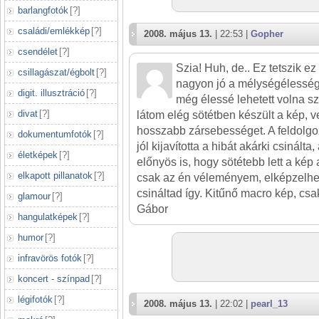
barlangfotók
[
?
]
családi/emlékkép
[
?
]
2008. május 13.
| 22:53 |
Gopher
csendélet
[
?
]
Szia! Huh, de.. Ez tetszik e
csillagászat/égbolt
[
?
]
nagyon jó a mélységélessége
digit. illusztráció
[
?
]
még élessé lehetett volna sz
divat
[
?
]
látom elég sötétben készült a kép, ve
hosszabb zársebességet. A feldolgo
dokumentumfotók
[
?
]
jól kijavította a hibát akárki csinált
életképek
[
?
]
előnyös is, hogy sötétebb lett a kép 
elkapott pillanatok
[
?
]
csak az én véleményem, elképzelhető
csináltad így. Kitűnő macro kép, csa
glamour
[
?
]
Gábor
hangulatképek
[
?
]
humor
[
?
]
infravörös fotók
[
?
]
koncert - színpad
[
?
]
légifotók
[
?
]
2008. május 13.
| 22:02 |
pearl_13