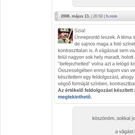
2008. május 13.
| 20:50 |
h.rom
Szia!
Ünneprontó leszek. A téma
de sajnos maga a fotó színe
kontraszttalan is. A vágással sem va
felül nagyon sok hely maradt, holott
"befejezhetted" volna azt a lelógó kis
Összességében ennyi bajom van ve
készítettem egy feldolgozást, ahog
végső formáját színben, kontrasztb
Az értékelő feldolgozást készített
megtekinthető.
köszönöm, sokkal jo
a vágást 