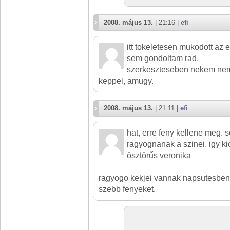
2008. május 13.
| 21:16 |
efi
itt tokeletesen mukodott az e
sem gondoltam rad.
szerkeszteseben nekem nem
keppel, amugy.
2008. május 13.
| 21:11 |
efi
hat, erre feny kellene meg. s
ragyognanak a szinei. igy ki
ösztörűs veronika
ragyogo kekjei vannak napsutesben
szebb fenyeket.