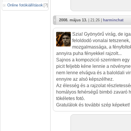
Online fotókiállítások
[
?
]
2008. május 13.
| 21:26 |
harminchat
Szia! Gyönyörű virág, de iga
feloldodó vonalai tetszenek, 
mozgalmassága, a fényfoltok
annyira puha fényekkel rajzolt...
Sajnos a kompozició szerintem egy k
picit feljebb kéne lennie a növényne
nem lenne elvágva és a baloldali vi
ennyire az alsó képszélhez.
Az élesség és a rajzolat részletessé
homályos fehérségű bimbó zavaró ha
tökéletes fotó.
Gratulálok és további szép képeket!