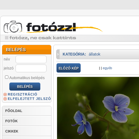
BELÉPÉS
állatok
KATEGÓRIA:
név
jelszó
|
|
egyéb
ELŐZŐ KÉP
Automatikus belépés
REGISZTRÁCIÓ
ELFELEJTETT JELSZÓ
FŐOLDAL
FOTÓK
CIKKEK