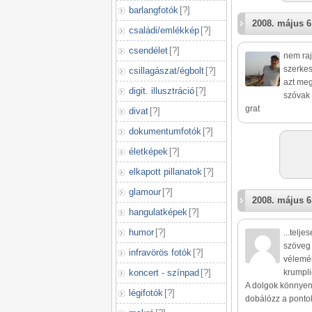
barlangfotók
[
?
]
2008. május 6
családi/emlékkép
[
?
]
csendélet
[
?
]
nem raj
szerkes
csillagászat/égbolt
[
?
]
azt me
digit. illusztráció
[
?
]
szóvak 
grat
divat
[
?
]
dokumentumfotók
[
?
]
életképek
[
?
]
elkapott pillanatok
[
?
]
glamour
[
?
]
2008. május 6
hangulatképek
[
?
]
humor
[
?
]
...telj
szöveg 
infravörös fotók
[
?
]
vélemén
koncert - színpad
[
?
]
krumpli
A dolgok könnye
légifotók
[
?
]
dobálózz a ponto