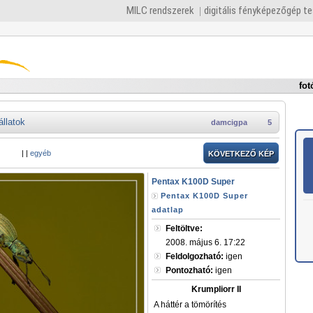
MILC rendszerek
digitális fényképezőgép t
fot
állatok
damcigpa
5
|
|
egyéb
KÖVETKEZŐ KÉP
Pentax K100D Super
Pentax K100D Super
adatlap
Feltöltve:
2008. május 6. 17:22
Feldolgozható:
igen
Pontozható:
igen
Krumpliorr II
A háttér a tömörítés