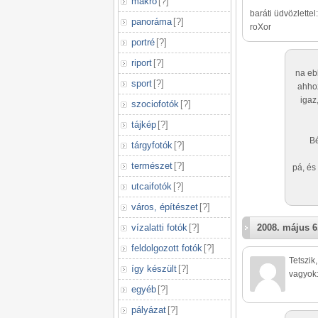
makró
[
?
]
baráti üdvözlettel:
panoráma
[
?
]
roXor
portré
[
?
]
riport
[
?
]
na eb
sport
[
?
]
ahhoz
igaz
szociofotók
[
?
]
tájkép
[
?
]
Bé
tárgyfotók
[
?
]
természet
[
?
]
pá, és
utcaifotók
[
?
]
város, építészet
[
?
]
vízalatti fotók
[
?
]
2008. május 6
feldolgozott fotók
[
?
]
Tetszik
így készült
[
?
]
vagyok:
egyéb
[
?
]
pályázat
[
?
]