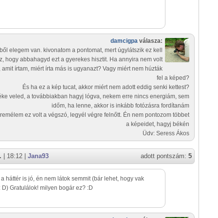
damcigpa
válasza:
ből elegem van. kivonatom a pontomat, mert úgylátszik ez kell
, hogy abbahagyd ezt a gyerekes hisztit. Ha annyira nem volt
, amit írtam, miért írta más is ugyanazt? Vagy miért nem húzták
fel a képed?
És ha ez a kép tucat, akkor miért nem adott eddig senki kettest?
ke veled, a továbbiakban hagyj lógva, nekem erre nincs energiám, sem
időm, ha lenne, akkor is inkább fotózásra fordítanám
 remélem ez volt a végszó, legyél végre felnőtt. Én nem pontozom többet
a képeidet, hagyj békén
Üdv: Seress Ákos
.
| 18:12 |
Jana93
adott pontszám:
5
, a háttér is jó, én nem látok semmit (bár lehet, hogy vak
 D) Gratulálok! milyen bogár ez? :D