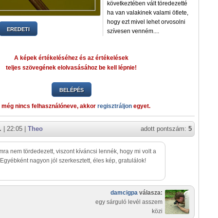
következtében vált töredezetté
ha van valakinek valami ötlete,
hogy ezt mivel lehet orvosolni
EREDETI
szívesen venném....
A képek értékeléséhez és az értékelések
teljes szövegének elolvasásához be kell lépnie!
BELÉPÉS
 még nincs felhasználóneve, akkor
regisztráljon
egyet.
.
| 22:05 |
Theo
adott pontszám:
5
a nem tördedezett, viszont kíváncsi lennék, hogy mi volt a
 Egyébként nagyon jól szerkesztett, éles kép, gratulálok!
damcigpa
válasza:
egy sárguló levél asszem
közi