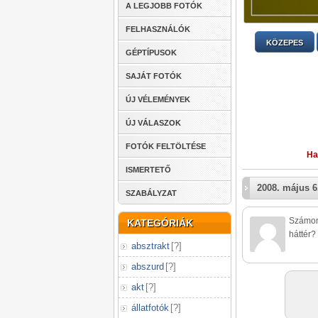
A LEGJOBB FOTÓK
FELHASZNÁLÓK
KÖZEPES
GÉPTÍPUSOK
SAJÁT FOTÓK
ÚJ VÉLEMÉNYEK
ÚJ VÁLASZOK
FOTÓK FELTÖLTÉSE
Ha
ISMERTETŐ
2008. május 6
SZABÁLYZAT
Számomr
KATEGÓRIÁK
háttér?
absztrakt
[
?
]
abszurd
[
?
]
akt
[
?
]
állatfotók
[
?
]