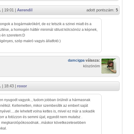
.
| 19:01 |
Aerendil
adott pontszám:
5
ongok a bogármakrókért, de ez tetszik a szinei miatt és a
ztése, a homogén háttér minimál stilust kölcsönöz a képnek,
g én szeretem:D
igényes, szép makró vagyis állatfotó:)
damcigpa
válasza:
köszönöm
.
| 18:43 |
roxor
esen nyugodt vagyok.., tudom jobban örülnél a hármasnak
nélkül. Kellemetlen, mikor szembesítik az embert saját
yével.....de lehetett volna kettes is, mivel ez már a sokadik
orr a fotózzon és semmi újat, egyedit nem mutatsz .
n megkarolópókosodnak...máskor következetesebben
kkal.