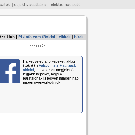
esztek
objektív adatbázis
elektromos autó
ózz klub
|
Pixinfo.com főoldal
|
cikkek
|
hírek
Ha kedveled a jó képeket, akkor
Lájkold
a
Fotózz.hu új Facebook
oldalát
, illetve az ott megjelenő
legjobb képeket, hogy a
barátaidnak is legyen minden nap
miben gyönyörködniük.