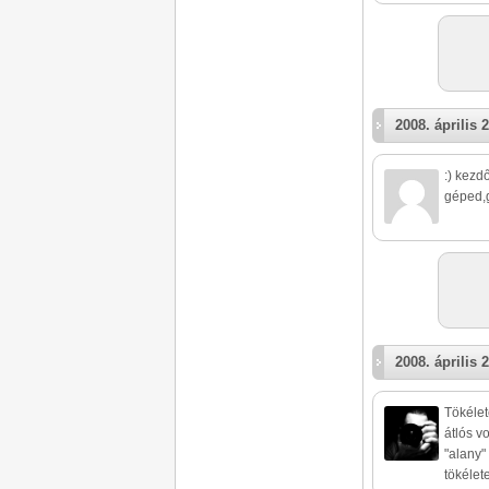
2008. április 2
:) kezd
géped,g
2008. április 2
Tökélet
átlós vo
"alany" 
tökélet