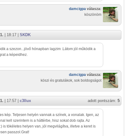
damcigpa
válasza:
köszönöm
1.
| 18:17 |
SKDK
ődik a szezon...jövő hónapban lagzim .Látom jól működik a
rat a képeidhez.
damcigpa
válasza:
köszi és gratulákok, sok boldogságot
1.
| 17:57 |
c3llux
adott pontszám:
5
es kép. Teljesen helyén vannak a színek, a vonalak. Igen, az
nal kell szerintem is a háttérbe, hisz sokat dob rajta. Az
:) is tökéletes helyen van, jól megvilágítva, illetve a keret is
esen passzol.Grat!