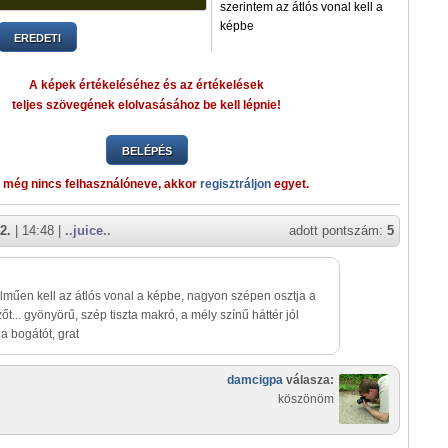
szerintem az átlós vonal kell a
képbe
EREDETI
A képek értékeléséhez és az értékelések
teljes szövegének elolvasásához be kell lépnie!
BELÉPÉS
 még nincs felhasználóneve, akkor
regisztráljon
egyet.
2.
| 14:48 |
..juice..
adott pontszám:
5
lműen kell az átlós vonal a képbe, nagyon szépen osztja a
t... gyönyörű, szép tiszta makró, a mély színű háttér jól
 a bogátót, grat
damcigpa
válasza:
köszönöm