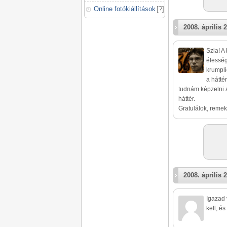
Online fotókiállítások
[
?
]
2008. április 2
Szia! A
élesség
krumpli
a hátté
tudnám képzelni a
háttér.
Gratulálok, remek 
2008. április 2
Igazad 
kell, é