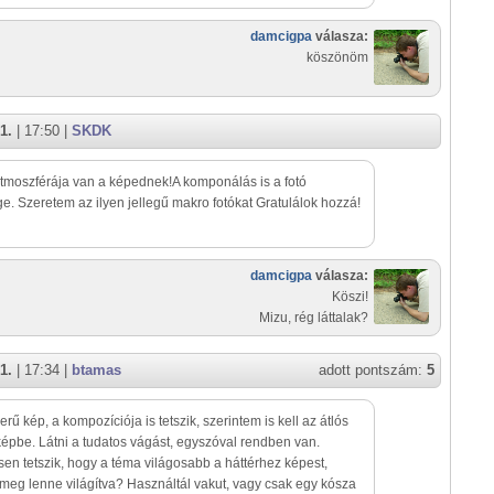
damcigpa
válasza:
köszönöm
1.
| 17:50 |
SKDK
atmoszférája van a képednek!A komponálás is a fotó
e. Szeretem az ilyen jellegű makro fotókat Gratulálok hozzá!
damcigpa
válasza:
Köszi!
Mizu, rég láttalak?
1.
| 17:34 |
btamas
adott pontszám:
5
rű kép, a kompozíciója is tetszik, szerintem is kell az átlós
képbe. Látni a tudatos vágást, egyszóval rendben van.
en tetszik, hogy a téma világosabb a háttérhez képest,
meg lenne világítva? Használtál vakut, vagy csak egy kósza