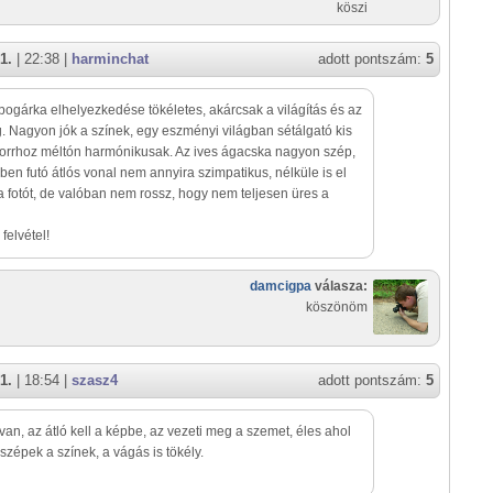
köszi
1.
| 22:38 |
harminchat
adott pontszám:
5
 bogárka elhelyezkedése tökéletes, akárcsak a világítás és az
. Nagyon jók a színek, egy eszményi világban sétálgató kis
orrhoz méltón harmónikusak. Az ives ágacska nagyon szép,
rben futó átlós vonal nem annyira szimpatikus, nélküle is el
 fotót, de valóban nem rossz, hogy nem teljesen üres a
felvétel!
damcigpa
válasza:
köszönöm
1.
| 18:54 |
szasz4
adott pontszám:
5
van, az átló kell a képbe, az vezeti meg a szemet, éles ahol
s szépek a színek, a vágás is tökély.