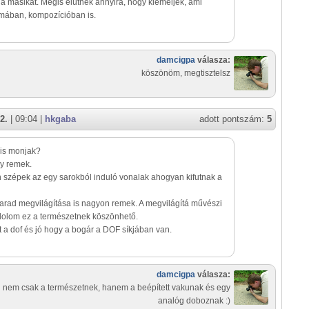
 a másikat. Mégis elütnek annyira, hogy kiemeljék, ami
rmában, kompozícióban is.
damcigpa
válasza:
köszönöm, megtisztelsz
2.
| 09:04 |
hkgaba
adott pontszám:
5
 is monjak?
y remek.
szépek az egy sarokból induló vonalak ahogyan kifutnak a
rad megvilágítása is nagyon remek. A megvilágítá művészi
dolom ez a természetnek köszönhető.
lt a dof és jó hogy a bogár a DOF síkjában van.
damcigpa
válasza:
nem csak a természetnek, hanem a beépített vakunak és egy
analóg doboznak :)