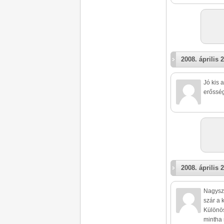
2008. április 2
Jó kis 
erősség
2008. április 2
Nagysze
szár a 
Különös
mintha 