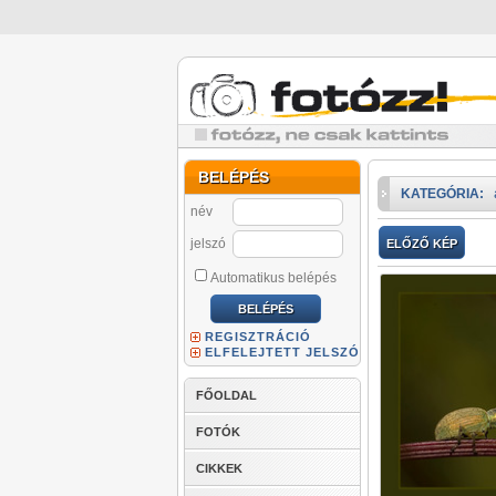
BELÉPÉS
KATEGÓRIA:
név
jelszó
ELŐZŐ KÉP
Automatikus belépés
REGISZTRÁCIÓ
ELFELEJTETT JELSZÓ
FŐOLDAL
FOTÓK
CIKKEK