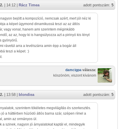
2.
| 14:12 |
Rácz Timea
adott pontszám:
5
agyon bejött a kompozíció, nemcsak azért, mert jól néz ki
obja a képet úgymond dinamikussá teszi az az átlós
ár, vagy vonal, hanem ami szerintem méginkább
endő, az az, hogy ki is hangsúlyozza azt a pirinyó kis lényt
s gyönyörű.
mi rávetül arra a levélszárra amin épp a bogár áll
 teszi a képet. :)
t.
damcigpa
válasza:
köszönöm, viszont kívánom
2.
| 13:58 |
blondiea
adott pontszám:
5
nyalatok, szerintem tökéletes megvilágítás és szerkesztés.
jó a háttérben húzódó átlós barna szár, szépen rímel a
l, amin az ormányos ül.
 a szinek, nagyon jó árnyalatokat kaptál el, mindegyik