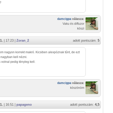
?
damcigpa
válasza:
Vaku és diffuzor
köszi
1.
| 17:23 |
Zoran_2
adott pontszám:
5
em nagyon korrekt makró. Kicsiben alexpóznak tűnt, de ezt
 nagyban kell nézni.
s volnal pedig tényleg kell.
damcigpa
válasza:
köszönöm
1.
| 16:51 |
papageno
adott pontszám:
4,5