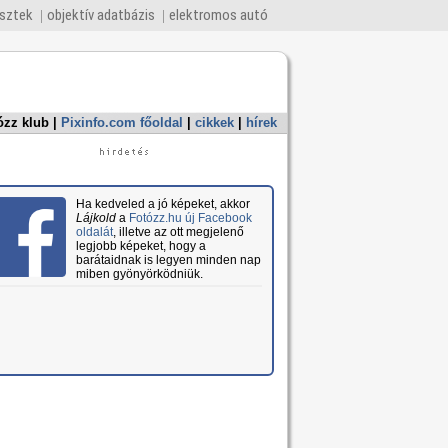
esztek
objektív adatbázis
elektromos autó
ózz klub
|
Pixinfo.com főoldal
|
cikkek
|
hírek
Ha kedveled a jó képeket, akkor
Lájkold
a
Fotózz.hu új Facebook
oldalát
, illetve az ott megjelenő
legjobb képeket, hogy a
barátaidnak is legyen minden nap
miben gyönyörködniük.