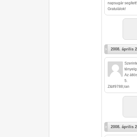
napsugár segített
Gratulálok!
2008. április 2
Szerint
tényelg
Az átló
5.
Z&#9788;ran
2008. április 2