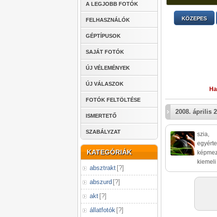
A LEGJOBB FOTÓK
KÖZEPES
FELHASZNÁLÓK
GÉPTÍPUSOK
SAJÁT FOTÓK
ÚJ VÉLEMÉNYEK
ÚJ VÁLASZOK
Ha
FOTÓK FELTÖLTÉSE
2008. április 2
ISMERTETŐ
SZABÁLYZAT
szia,
egyérte
KATEGÓRIÁK
képmező
kiemeli
absztrakt
[
?
]
abszurd
[
?
]
akt
[
?
]
állatfotók
[
?
]