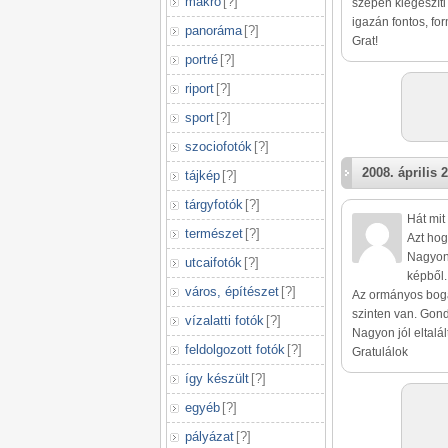
makró
[
?
]
szépen kiegészíti
igazán fontos, fo
panoráma
[
?
]
Grat!
portré
[
?
]
riport
[
?
]
sport
[
?
]
szociofotók
[
?
]
2008. április 2
tájkép
[
?
]
tárgyfotók
[
?
]
Hát mit
természet
[
?
]
Azt hog
Nagyon 
utcaifotók
[
?
]
képből.
város, építészet
[
?
]
Az ormányos boga
szinten van. Gon
vízalatti fotók
[
?
]
Nagyon jól eltalá
feldolgozott fotók
[
?
]
Gratulálok
így készült
[
?
]
egyéb
[
?
]
pályázat
[
?
]