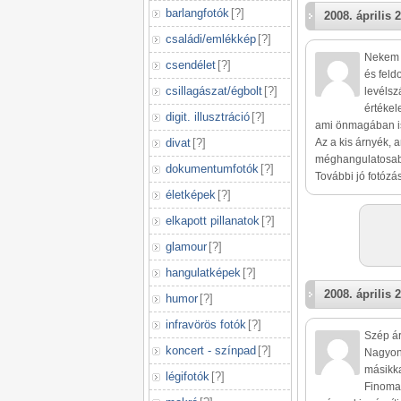
barlangfotók
[
?
]
2008. április 2
családi/emlékkép
[
?
]
Nekem n
csendélet
[
?
]
és feld
csillagászat/égbolt
[
?
]
levélsz
értékel
digit. illusztráció
[
?
]
ami önmagában i
divat
[
?
]
Az a kis árnyék, a
méghangulatosabbá
dokumentumfotók
[
?
]
További jó fotózás
életképek
[
?
]
elkapott pillanatok
[
?
]
glamour
[
?
]
hangulatképek
[
?
]
2008. április 2
humor
[
?
]
infravörös fotók
[
?
]
Szép ár
koncert - színpad
[
?
]
Nagyon 
másikka
légifotók
[
?
]
Finomak