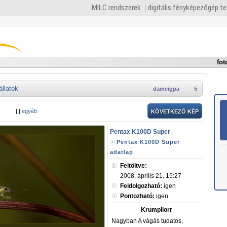
MILC rendszerek
digitális fényképezőgép t
fot
állatok
damcigpa
5
|
|
egyéb
KÖVETKEZŐ KÉP
Pentax K100D Super
Pentax K100D Super
adatlap
Feltöltve:
2008. április 21. 15:27
Feldolgozható:
igen
Pontozható:
igen
Krumpliorr
Nagyban A vágás tudatos,