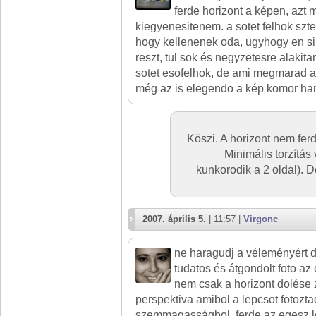
ferde horizont a képen, azt
kiegyenesitenem. a sotet felhok szt
hogy kellenenek oda, ugyhogy en s
reszt, tul sok és negyzetesre alakit
sotet esofelhok, de ami megmarad a
még az is elegendo a kép komor han
Köszi. A horizont nem fer
Minimális torzítás
kunkorodik a 2 oldal). 
2007. április 5.
| 11:57 |
Virgonc
ne haragudj a véleményért 
tudatos és átgondolt foto az
nem csak a horizont dolése
perspektiva amibol a lepcsot fotoztad
szemmagasságbol. ferde az egesz l