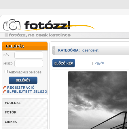
BELÉPÉS
csendélet
KATEGÓRIA:
név
jelszó
|
|
egyéb
ELŐZŐ KÉP
Automatikus belépés
REGISZTRÁCIÓ
ELFELEJTETT JELSZÓ
FŐOLDAL
FOTÓK
CIKKEK