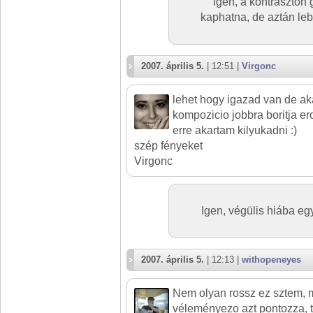
Igen, a kontraszto
kaphatna, de aztán lebe
2007. április 5.
| 12:51 |
Virgonc
lehet hogy igazad van de a
kompozicio jobbra boritja er
erre akartam kilyukadni :)
szép fényeket
Virgonc
Igen, végülis hiába eg
2007. április 5.
| 12:13 |
withopeneyes
Nem olyan rossz ez sztem, m
véleményezo azt pontozza, t