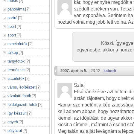
makró
[
?
]
kár, hogy ennyire megdőlt a 
szédülhetnékem van. Tetszik 
panoráma
[
?
]
van exponálva. Serintem ha
portré
[
?
]
hoztad volna még jobb lett volna. Az
riport
[
?
]
sport
[
?
]
Köszi. Így egye
szociofotók
[
?
]
egyenesbe, akkor a horizont
tájkép
[
?
]
tárgyfotók
[
?
]
természet
[
?
]
2007. április 5.
| 23:12 |
kabodi
utcaifotók
[
?
]
Szia!
város, építészet
[
?
]
Első ránézésre azt hittem dir
vízalatti fotók
[
?
]
aztán rájöttem, hogy direkt v
feldolgozott fotók
[
?
]
Hamar szembetűnt a kép zajossága a
kell adnom abban, hogy hozzátartoz
így készült
[
?
]
kiemeli az időjárást, de ugyanakkor
egyéb
[
?
]
kicsit a címmel, mármint a csend szó
pályázat
[
?
]
Meg talán az alját levágnám a lépcső