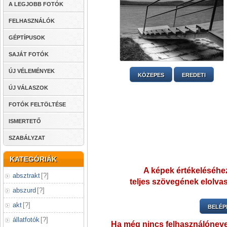
A LEGJOBB FOTÓK
FELHASZNÁLÓK
GÉPTÍPUSOK
SAJÁT FOTÓK
ÚJ VÉLEMÉNYEK
KÖZEPES
EREDETI
ÚJ VÁLASZOK
FOTÓK FELTÖLTÉSE
ISMERTETŐ
SZABÁLYZAT
KATEGÓRIÁK
A képek értékeléséhez
absztrakt
[
?
]
teljes szövegének elolvas
abszurd
[
?
]
akt
[
?
]
BELÉP
állatfotók
[
?
]
Ha még nincs felhasználónev