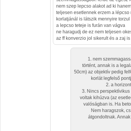
nem szep lepcso alakot ad ki hanem
teljesen esetlennek erzem a lépcso
korlatjánál is látszik mennyire torzu
a lepcso teteje is furán van vágva
ne haragudj de ez nem teljesen okes
az ff konverzio jol sikerult és a zaj is 
1. nem szemmagasságb
történt, annak is a leg
50cm) az objektív pedig fel
korlát legfelső pont
2. a horizon
3. Nincs perspektívikus 
voltak kihúzva (az esetle
valóságban is. Ha beto
Nem haragszok, cs
átgondoltnak. Annak