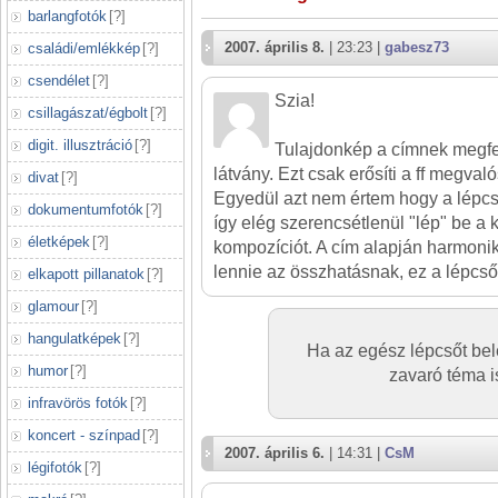
barlangfotók
[
?
]
2007. április 8.
| 23:23 |
gabesz73
családi/emlékkép
[
?
]
csendélet
[
?
]
Szia!
csillagászat/égbolt
[
?
]
digit. illusztráció
[
?
]
Tulajdonkép a címnek megfe
látvány. Ezt csak erősíti a ff megvaló
divat
[
?
]
Egyedül azt nem értem hogy a lépcső
dokumentumfotók
[
?
]
így elég szerencsétlenül "lép" be a
életképek
[
?
]
kompozíciót. A cím alapján harmoni
lennie az összhatásnak, ez a lépcső 
elkapott pillanatok
[
?
]
glamour
[
?
]
hangulatképek
[
?
]
Ha az egész lépcsőt be
humor
[
?
]
zavaró téma i
infravörös fotók
[
?
]
koncert - színpad
[
?
]
2007. április 6.
| 14:31 |
CsM
légifotók
[
?
]