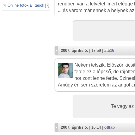
rendben van a felvétel, mert eléggé 
Online fotókiállítások
[
?
]
... és várom már ennek a helynek az e
2007. április 5.
| 17:59 |
atti16
Nekem tetszik. Először kicsit
ferde ez a lépcső, de rájöt
horizont lenne ferde. Szín
Amúgy én sem szeretem az angol c
Te vagy az e
2007. április 5.
| 16:14 |
ottlap