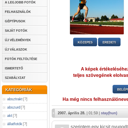
A LEGJOBB FOTÓK
FELHASZNÁLÓK
GÉPTÍPUSOK
SAJÁT FOTÓK
ÚJ VÉLEMÉNYEK
KÖZEPES
EREDETI
ÚJ VÁLASZOK
FOTÓK FELTÖLTÉSE
ISMERTETŐ
A képek értékeléséhez
teljes szövegének elolvas
SZABÁLYZAT
KATEGÓRIÁK
BELÉP
absztrakt
[
?
]
Ha még nincs felhasználónev
abszurd
[
?
]
2007. április 28.
| 01:59 |
stay(hun)
akt
[
?
]
állatfotók
[
?
]
szerintem egy kicsit nyugod