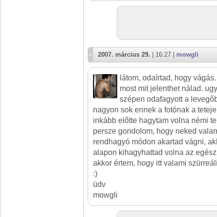
2007. március 29.
| 16:27 |
mowgli
látom, odaírtad, hogy vágás
most mit jelenthet nálad. ugy
szépen odafagyott a levegőb
nagyon sok ennek a fotónak a teteje
inkább előtte hagytam volna némi ter
persze gondolom, hogy neked valamié
rendhagyó módon akartad vágni, akk
alapon kihagyhattad volna az egész t
akkor értem, hogy itt valami szürreáli
:)
üdv
mowgli