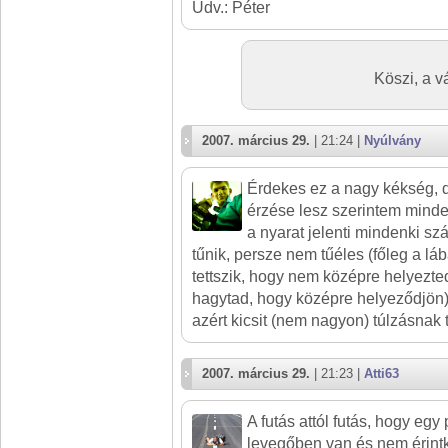
Üdv.: Péter
Köszi, a v
2007. március 29.
| 21:24 |
Nyúlvány
Érdekes ez a nagy kékség, de
érzése lesz szerintem minden
a nyarat jelenti mindenki s
tűnik, persze nem tűéles (főleg a lába
tettszik, hogy nem középre helyezted
hagytad, hogy középre helyeződjön
azért kicsit (nem nagyon) túlzásnak 
2007. március 29.
| 21:23 |
Atti63
A futás attól futás, hogy egy
levegőben van és nem érintke