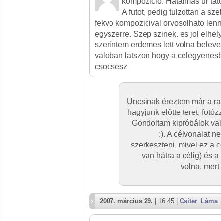
kompozicio. Hatalmas ur tato
A futot, pedig tulzottan a sz
fekvo kompozicival orvosolhato len
egyszerre. Szep szinek, es jol elhel
szerintem erdemes lett volna beleve
valoban latszon hogy a celegyenesbe
csocsesz
Uncsinak éreztem már a ra
hagyjunk előtte teret, fotóz
Gondoltam kipróbálok vala
:). A célvonalat 
szerkeszteni, mivel ez a
van hátra a célig) és
volna, mert
2007. március 29.
| 16:45 |
Csíter_Láma