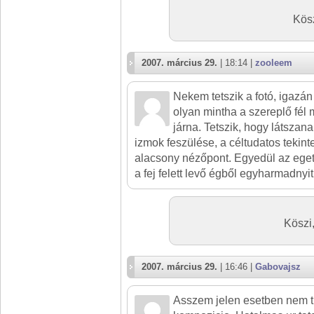
Kösz
2007. március 29.
| 18:14 |
zooleem
Nekem tetszik a fotó, igazán j
olyan mintha a szereplő fél mé
járna. Tetszik, hogy látszana
izmok feszülése, a céltudatos tekintet
alacsony nézőpont. Egyedül az ege
a fej felett levő égből egyharmadnyit
Köszi,
2007. március 29.
| 16:46 |
Gabovajsz
Asszem jelen esetben nem tu