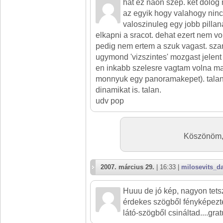
hat ez naon szep. ket dolo
az egyik hogy valahogy ninc
valoszinuleg egy jobb pillan
elkapni a sracot. dehat ezert nem v
pedig nem ertem a szuk vagast. sza
ugymond 'vizszintes' mozgast jelent
en inkabb szelesre vagtam volna ma
monnyuk egy panoramakepet). talan
dinamikat is. talan.
udv pop
Köszönöm, 
2007. március 29.
| 16:33 |
milosevits_d
Huuu de jó kép, nagyon tetsz
érdekes szögből fényképezté
látó-szögből csináltad....grat