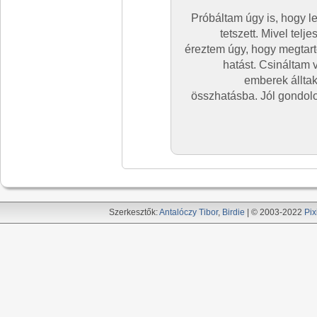
Próbáltam úgy is, hogy l
tetszett. Mivel telje
éreztem úgy, hogy megtarto
hatást. Csináltam v
emberek álltak
összhatásba. Jól gondolod
Szerkesztők:
Antalóczy Tibor
,
Birdie
| © 2003-2022
Pix