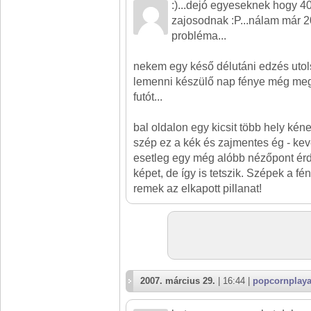
:)...dejó egyeseknek hogy 4
zajosodnak :P...nálam már 2
probléma...
nekem egy késő délutáni edzés utols
lemenni készülő nap fénye még megv
futót...
bal oldalon egy kicsit több hely kéne.
szép ez a kék és zajmentes ég - kev
esetleg egy még alóbb nézőpont ér
képet, de így is tetszik. Szépek a fé
remek az elkapott pillanat!
2007. március 29.
| 16:44 |
popcornplay