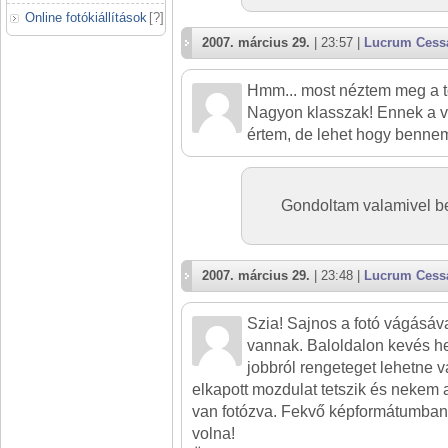
Online fotókiállítások
[
?
]
2007. március 29.
| 23:57 |
Lucrum Cess
Hmm... most néztem meg a tö
Nagyon klasszak! Ennek a 
értem, de lehet hogy bennem
Gondoltam valamivel beú
2007. március 29.
| 23:48 |
Lucrum Cess
Szia! Sajnos a fotó vágásá
vannak. Baloldalon kevés hel
jobbról rengeteget lehetne v
elkapott mozdulat tetszik és nekem az
van fotózva. Fekvő képformátumban
volna!