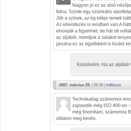
Nagyon jó ez az alsó nézőp
futna. Szinte egy szürreális sportkép
Jók a színek, az ég kékje remek hátt
Az elrendezés is rendben van.A hátt
elvonják a figyelmet, de hát ott vol
az aljából, mondjuk a salakot lenye
javulna ez az egyébként is kiváló ké
Köszönöm. Ha az aljából 
2007. március 29.
| 20:35 |
hdbiczo
Technikailag számomra ren
zajosodik még ISO 400-on :-
még finomítani, számomra fö
oldalon meg kevés.