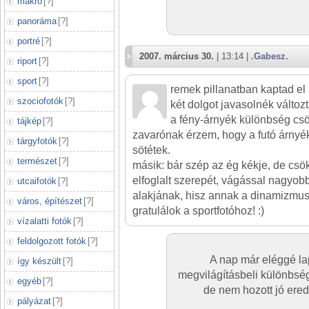
makró
[
?
]
panoráma
[
?
]
portré
[
?
]
2007. március 30.
| 13:14 |
.Gabesz.
riport
[
?
]
sport
[
?
]
remek pillanatban kaptad el a
szociofotók
[
?
]
két dolgot javasolnék változt
a fény-árnyék különbség csök
tájkép
[
?
]
zavarónak érzem, hogy a futó árnyék
tárgyfotók
[
?
]
sötétek.
természet
[
?
]
másik: bár szép az ég kékje, de cs
elfoglalt szerepét, vágással nagyobb
utcaifotók
[
?
]
alakjának, hisz annak a dinamizmusa
város, építészet
[
?
]
gratulálok a sportfotóhoz! :)
vízalatti fotók
[
?
]
feldolgozott fotók
[
?
]
A nap már eléggé la
így készült
[
?
]
megvilágításbeli különbség
egyéb
[
?
]
de nem hozott jó ered
pályázat
[
?
]