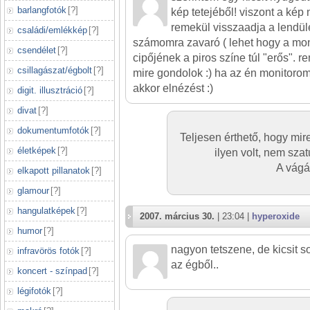
barlangfotók
[
?
]
kép tetejéből! viszont a kép
remekül visszaadja a lendüle
családi/emlékkép
[
?
]
számomra zavaró ( lehet hogy a mon
csendélet
[
?
]
cipőjének a piros színe túl "erős". 
csillagászat/égbolt
[
?
]
mire gondolok :) ha az én monitoromo
akkor elnézést :)
digit. illusztráció
[
?
]
divat
[
?
]
dokumentumfotók
[
?
]
Teljesen érthető, hogy mire
életképek
[
?
]
ilyen volt, nem szat
A vágá
elkapott pillanatok
[
?
]
glamour
[
?
]
hangulatképek
[
?
]
2007. március 30.
| 23:04 |
hyperoxide
humor
[
?
]
nagyon tetszene, de kicsit 
infravörös fotók
[
?
]
az égből..
koncert - színpad
[
?
]
légifotók
[
?
]