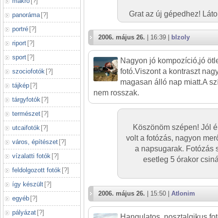
makró
[
?
]
Grat az új gépedhez! Láto
panoráma
[
?
]
portré
[
?
]
2006. május 26.
| 16:39 |
blzoly
riport
[
?
]
sport
[
?
]
Nagyon jó kompozíció,jó ötl
fotó.Viszont a kontraszt nag
szociofotók
[
?
]
magasan álló nap miatt.A szí
tájkép
[
?
]
nem rosszak.
tárgyfotók
[
?
]
természet
[
?
]
Köszönöm szépen! Jól érz
utcaifotók
[
?
]
volt a fotózás, nagyon mer
város, építészet
[
?
]
a napsugarak. Fotózás s
vízalatti fotók
[
?
]
esetleg 5 órakor csiná
feldolgozott fotók
[
?
]
így készült
[
?
]
2006. május 26.
| 15:50 |
Atlonim
egyéb
[
?
]
pályázat
[
?
]
Hangulatos, nosztalgikus fot