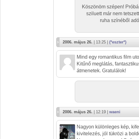
Köszönöm szépen! Próbáltam
sziluett már nem tetszet
ruha színéből adó
2006. május 26.
| 13:25 |
(*eszter*)
Mind egy romantikus film uto
Kitűnő meglátás, fantasztiku
átmenetek. Gratulálok!
2006. május 26.
| 12:19 |
waeni
Nagyon különleges kép, kife
kivitelezés, jól tükrözi a bo