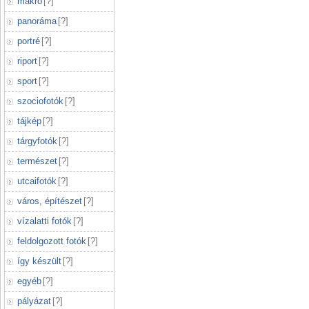
makró
[
?
]
panoráma
[
?
]
portré
[
?
]
riport
[
?
]
sport
[
?
]
szociofotók
[
?
]
tájkép
[
?
]
tárgyfotók
[
?
]
természet
[
?
]
utcaifotók
[
?
]
város, építészet
[
?
]
vízalatti fotók
[
?
]
feldolgozott fotók
[
?
]
így készült
[
?
]
egyéb
[
?
]
pályázat
[
?
]