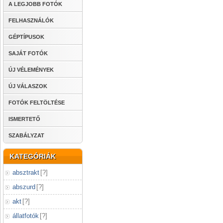
A LEGJOBB FOTÓK
FELHASZNÁLÓK
GÉPTÍPUSOK
SAJÁT FOTÓK
ÚJ VÉLEMÉNYEK
ÚJ VÁLASZOK
FOTÓK FELTÖLTÉSE
ISMERTETŐ
SZABÁLYZAT
KATEGÓRIÁK
absztrakt
[
?
]
abszurd
[
?
]
akt
[
?
]
állatfotók
[
?
]