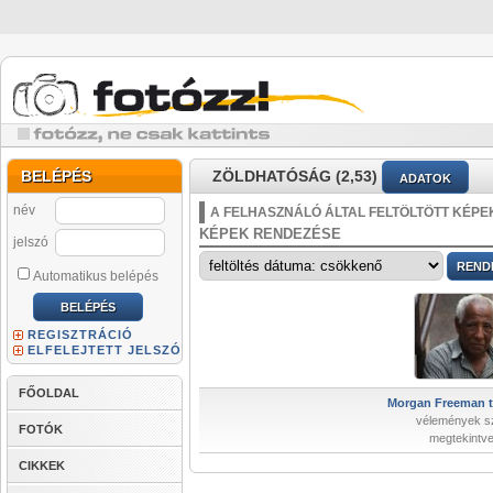
BELÉPÉS
ZÖLDHATÓSÁG (2,53)
ADATOK
név
A FELHASZNÁLÓ ÁLTAL FELTÖLTÖTT KÉPE
KÉPEK RENDEZÉSE
jelszó
Automatikus belépés
REGISZTRÁCIÓ
ELFELEJTETT JELSZÓ
FŐOLDAL
Morgan Freeman te
vélemények s
FOTÓK
megtekintve
CIKKEK