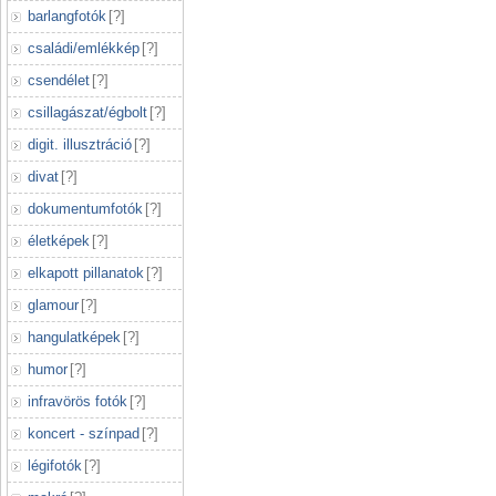
barlangfotók
[
?
]
családi/emlékkép
[
?
]
csendélet
[
?
]
csillagászat/égbolt
[
?
]
digit. illusztráció
[
?
]
divat
[
?
]
dokumentumfotók
[
?
]
életképek
[
?
]
elkapott pillanatok
[
?
]
glamour
[
?
]
hangulatképek
[
?
]
humor
[
?
]
infravörös fotók
[
?
]
koncert - színpad
[
?
]
légifotók
[
?
]