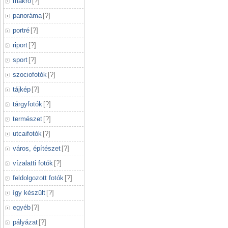
makró
[
?
]
panoráma
[
?
]
portré
[
?
]
riport
[
?
]
sport
[
?
]
szociofotók
[
?
]
tájkép
[
?
]
tárgyfotók
[
?
]
természet
[
?
]
utcaifotók
[
?
]
város, építészet
[
?
]
vízalatti fotók
[
?
]
feldolgozott fotók
[
?
]
így készült
[
?
]
egyéb
[
?
]
pályázat
[
?
]