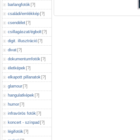
barlangfotók
[
?
]
családi/emlékkép
[
?
]
csendélet
[
?
]
csillagászat/égbolt
[
?
]
digit. illusztráció
[
?
]
divat
[
?
]
dokumentumfotók
[
?
]
életképek
[
?
]
elkapott pillanatok
[
?
]
glamour
[
?
]
hangulatképek
[
?
]
humor
[
?
]
infravörös fotók
[
?
]
koncert - színpad
[
?
]
légifotók
[
?
]