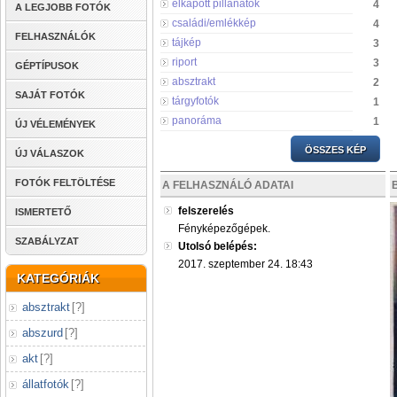
elkapott pillanatok
4
A LEGJOBB FOTÓK
családi/emlékkép
4
FELHASZNÁLÓK
tájkép
3
riport
3
GÉPTÍPUSOK
absztrakt
2
SAJÁT FOTÓK
tárgyfotók
1
panoráma
1
ÚJ VÉLEMÉNYEK
ÖSSZES KÉP
ÚJ VÁLASZOK
FOTÓK FELTÖLTÉSE
A FELHASZNÁLÓ ADATAI
felszerelés
ISMERTETŐ
Fényképezőgépek.
SZABÁLYZAT
Utolsó belépés:
2017. szeptember 24. 18:43
KATEGÓRIÁK
absztrakt
[
?
]
abszurd
[
?
]
akt
[
?
]
állatfotók
[
?
]