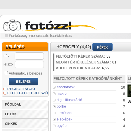
BELÉPÉS
HGERGELY (4,42)
KÉPEK
név
FELTÖLTÖTT KÉPEK SZÁMA:
58
MEGÍRT ÉRTÉKELÉSEK SZÁMA:
81
jelszó
ADOTT PONTOK ÁTLAGA:
4,66
Automatikus belépés
FELTÖLTÖTT KÉPEK KATEGÓRIÁNKÉNT
L
szociofotók
10
REGISZTRÁCIÓ
ELFELEJTETT JELSZÓ
makró
8
digit. illusztráció
8
S
FŐOLDAL
portré
7
természet
6
FOTÓK
életképek
4
CIKKEK
egyéb
4