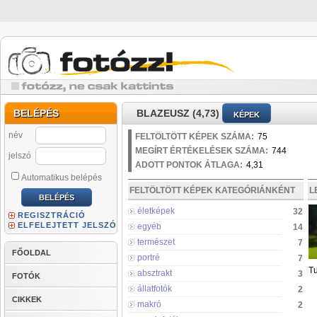
BELÉPÉS
BLAZEUSZ (4,73)
KÉPEK
név
FELTÖLTÖTT KÉPEK SZÁMA:
75
MEGÍRT ÉRTÉKELÉSEK SZÁMA:
744
jelszó
ADOTT PONTOK ÁTLAGA:
4,31
Automatikus belépés
FELTÖLTÖTT KÉPEK KATEGÓRIÁNKÉNT
L
életképek
32
REGISZTRÁCIÓ
ELFELEJTETT JELSZÓ
egyéb
14
természet
7
FŐOLDAL
portré
7
Tu
absztrakt
3
FOTÓK
állatfotók
2
CIKKEK
makró
2