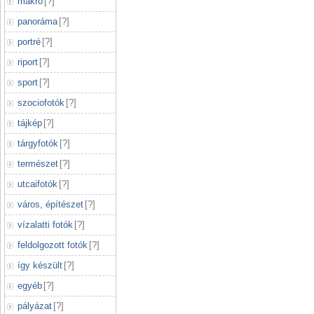
makró
[
?
]
panoráma
[
?
]
portré
[
?
]
riport
[
?
]
sport
[
?
]
szociofotók
[
?
]
tájkép
[
?
]
tárgyfotók
[
?
]
természet
[
?
]
utcaifotók
[
?
]
város, építészet
[
?
]
vízalatti fotók
[
?
]
feldolgozott fotók
[
?
]
így készült
[
?
]
egyéb
[
?
]
pályázat
[
?
]