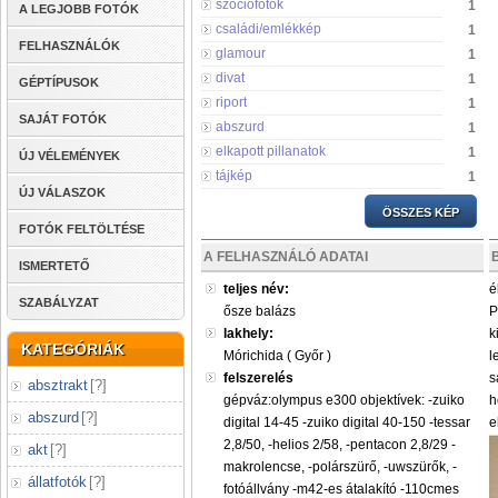
szociofotók
1
A LEGJOBB FOTÓK
családi/emlékkép
1
FELHASZNÁLÓK
glamour
1
divat
1
GÉPTÍPUSOK
riport
1
SAJÁT FOTÓK
abszurd
1
elkapott pillanatok
1
ÚJ VÉLEMÉNYEK
tájkép
1
ÚJ VÁLASZOK
ÖSSZES KÉP
FOTÓK FELTÖLTÉSE
A FELHASZNÁLÓ ADATAI
ISMERTETŐ
teljes név:
é
SZABÁLYZAT
ősze balázs
P
lakhely:
k
KATEGÓRIÁK
Mórichida ( Győr )
l
felszerelés
s
absztrakt
[
?
]
gépváz:olympus e300 objektívek: -zuiko
h
abszurd
[
?
]
digital 14-45 -zuiko digital 40-150 -tessar
e
2,8/50, -helios 2/58, -pentacon 2,8/29 -
akt
[
?
]
makrolencse, -polárszürő, -uwszürők, -
állatfotók
[
?
]
fotóállvány -m42-es átalakító -110cmes