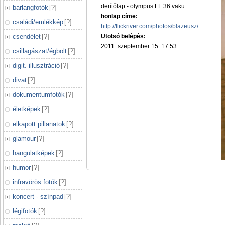
derítőlap - olympus FL 36 vaku
barlangfotók
[
?
]
honlap címe:
családi/emlékkép
[
?
]
http://flickriver.com/photos/blazeusz/
csendélet
[
?
]
Utolsó belépés:
2011. szeptember 15. 17:53
csillagászat/égbolt
[
?
]
digit. illusztráció
[
?
]
divat
[
?
]
dokumentumfotók
[
?
]
életképek
[
?
]
elkapott pillanatok
[
?
]
glamour
[
?
]
hangulatképek
[
?
]
humor
[
?
]
infravörös fotók
[
?
]
koncert - színpad
[
?
]
légifotók
[
?
]