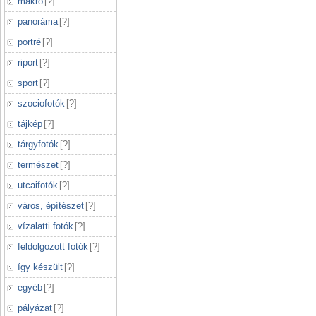
makró
[
?
]
panoráma
[
?
]
portré
[
?
]
riport
[
?
]
sport
[
?
]
szociofotók
[
?
]
tájkép
[
?
]
tárgyfotók
[
?
]
természet
[
?
]
utcaifotók
[
?
]
város, építészet
[
?
]
vízalatti fotók
[
?
]
feldolgozott fotók
[
?
]
így készült
[
?
]
egyéb
[
?
]
pályázat
[
?
]