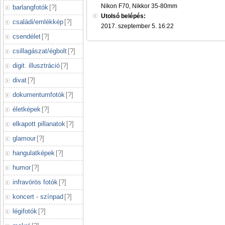
Nikon F70, Nikkor 35-80mm
barlangfotók
[
?
]
Utolsó belépés:
családi/emlékkép
[
?
]
2017. szeptember 5. 16:22
csendélet
[
?
]
csillagászat/égbolt
[
?
]
digit. illusztráció
[
?
]
divat
[
?
]
dokumentumfotók
[
?
]
életképek
[
?
]
elkapott pillanatok
[
?
]
glamour
[
?
]
hangulatképek
[
?
]
humor
[
?
]
infravörös fotók
[
?
]
koncert - színpad
[
?
]
légifotók
[
?
]