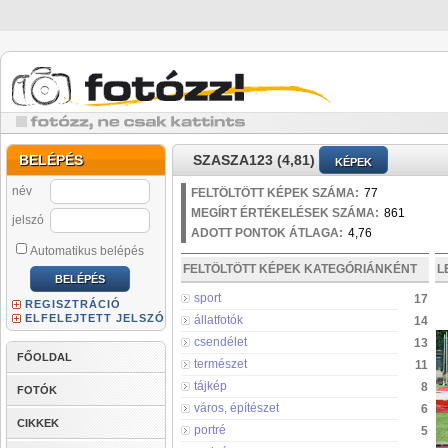
BELÉPÉS
SZASZA123 (4,81)
KÉPEK
név
FELTÖLTÖTT KÉPEK SZÁMA:
77
MEGÍRT ÉRTÉKELÉSEK SZÁMA:
861
jelszó
ADOTT PONTOK ÁTLAGA:
4,76
Automatikus belépés
FELTÖLTÖTT KÉPEK KATEGÓRIÁNKÉNT
L
sport
17
REGISZTRÁCIÓ
ELFELEJTETT JELSZÓ
állatfotók
14
csendélet
13
FŐOLDAL
természet
11
tájkép
8
FOTÓK
város, építészet
6
CIKKEK
portré
5