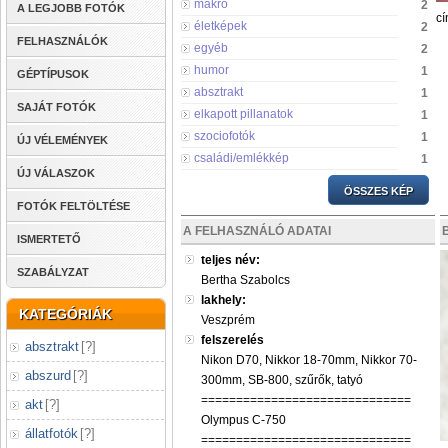
makró
2
A LEGJOBB FOTÓK
cí
életképek
2
FELHASZNÁLÓK
egyéb
2
humor
1
GÉPTÍPUSOK
absztrakt
1
SAJÁT FOTÓK
elkapott pillanatok
1
szociofotók
1
ÚJ VÉLEMÉNYEK
családi/emlékkép
1
ÚJ VÁLASZOK
ÖSSZES KÉP
FOTÓK FELTÖLTÉSE
A FELHASZNÁLÓ ADATAI
ISMERTETŐ
teljes név:
SZABÁLYZAT
Bertha Szabolcs
lakhely:
KATEGÓRIÁK
Veszprém
felszerelés
absztrakt
[
?
]
Nikon D70, Nikkor 18-70mm, Nikkor 70-
abszurd
[
?
]
300mm, SB-800, szűrők, tatyó
==============================
akt
[
?
]
Olympus C-750
állatfotók
[
?
]
==============================