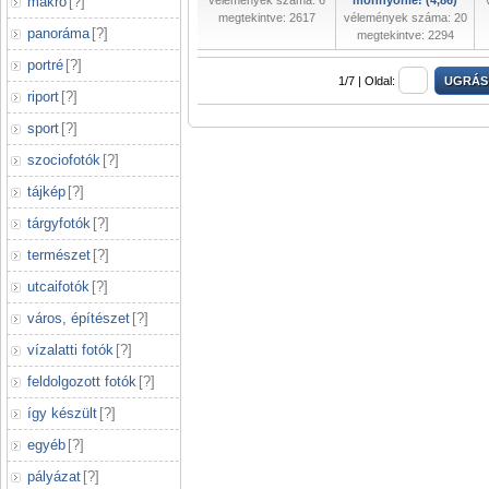
makró
[
?
]
vélemények száma: 6
monnyonle! (4,86)
megtekintve: 2617
vélemények száma: 20
panoráma
[
?
]
megtekintve: 2294
portré
[
?
]
1/7 |
Oldal:
riport
[
?
]
sport
[
?
]
szociofotók
[
?
]
tájkép
[
?
]
tárgyfotók
[
?
]
természet
[
?
]
utcaifotók
[
?
]
város, építészet
[
?
]
vízalatti fotók
[
?
]
feldolgozott fotók
[
?
]
így készült
[
?
]
egyéb
[
?
]
pályázat
[
?
]