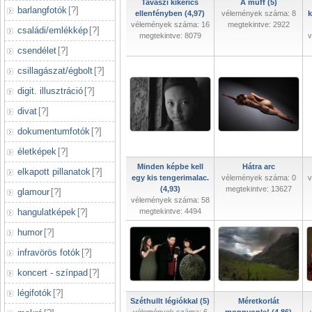
Tavaszi kikerics
A muff (5)
barlangfotók
[
?
]
ellenfényben (4,97)
vélemények száma: 8
k
vélemények száma: 16
megtekintve: 2922
családi/emlékkép
[
?
]
megtekintve: 8079
v
csendélet
[
?
]
csillagászat/égbolt
[
?
]
digit. illusztráció
[
?
]
divat
[
?
]
dokumentumfotók
[
?
]
életképek
[
?
]
Minden képbe kell
Hátra arc
elkapott pillanatok
[
?
]
egy kis tengerimalac.
vélemények száma: 0
v
(4,93)
megtekintve: 13627
glamour
[
?
]
vélemények száma: 58
hangulatképek
[
?
]
megtekintve: 4494
humor
[
?
]
infravörös fotók
[
?
]
koncert - színpad
[
?
]
légifotók
[
?
]
Széthullt légiókkal (5)
Méretkorlát