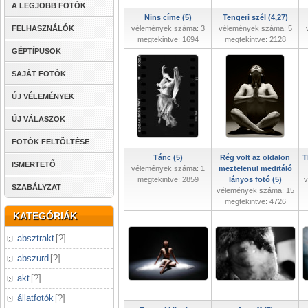
A LEGJOBB FOTÓK
Nins címe (5)
Tengeri szél (4,27)
FELHASZNÁLÓK
vélemények száma: 3
vélemények száma: 5
megtekintve: 1694
megtekintve: 2128
GÉPTÍPUSOK
SAJÁT FOTÓK
ÚJ VÉLEMÉNYEK
ÚJ VÁLASZOK
FOTÓK FELTÖLTÉSE
Tánc (5)
Rég volt az oldalon
T
ISMERTETŐ
vélemények száma: 1
meztelenül meditáló
megtekintve: 2859
lányos fotó (5)
v
SZABÁLYZAT
vélemények száma: 15
megtekintve: 4726
KATEGÓRIÁK
absztrakt
[
?
]
abszurd
[
?
]
akt
[
?
]
állatfotók
[
?
]