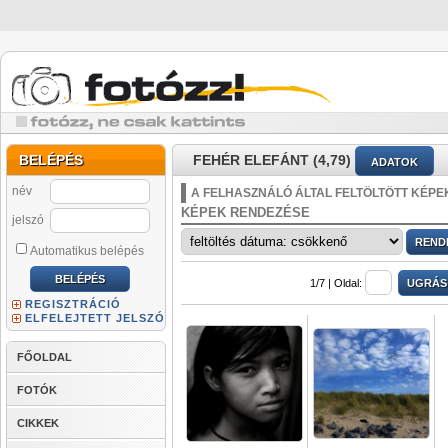
BELÉPÉS
FEHÉR ELEFÁNT (4,79)
ADATOK
név
A FELHASZNÁLÓ ÁLTAL FELTÖLTÖTT KÉPE
KÉPEK RENDEZÉSE
jelszó
Automatikus belépés
1/7 |
Oldal:
REGISZTRÁCIÓ
ELFELEJTETT JELSZÓ
FŐOLDAL
FOTÓK
CIKKEK