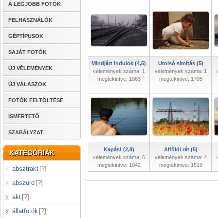
A LEGJOBB FOTÓK
FELHASZNÁLÓK
GÉPTÍPUSOK
SAJÁT FOTÓK
Mindjárt indulok (4,5)
Utolsó simítás (5)
ÚJ VÉLEMÉNYEK
vélemények száma: 1
vélemények száma: 1
megtekintve: 1863
megtekintve: 1705
ÚJ VÁLASZOK
FOTÓK FELTÖLTÉSE
ISMERTETŐ
SZABÁLYZAT
Kapás! (2,8)
Alföldi rét (5)
KATEGÓRIÁK
vélemények száma: 6
vélemények száma: 4
megtekintve: 1042
megtekintve: 1519
absztrakt
[
?
]
abszurd
[
?
]
akt
[
?
]
állatfotók
[
?
]