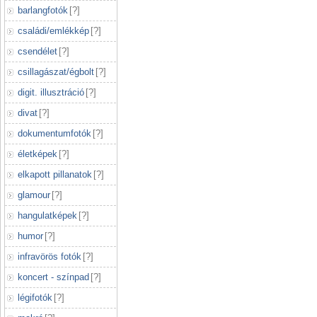
barlangfotók
[
?
]
családi/emlékkép
[
?
]
csendélet
[
?
]
csillagászat/égbolt
[
?
]
digit. illusztráció
[
?
]
divat
[
?
]
dokumentumfotók
[
?
]
életképek
[
?
]
elkapott pillanatok
[
?
]
glamour
[
?
]
hangulatképek
[
?
]
humor
[
?
]
infravörös fotók
[
?
]
koncert - színpad
[
?
]
légifotók
[
?
]