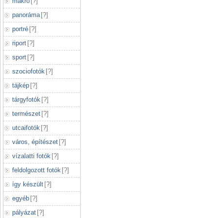
makró
[
?
]
panoráma
[
?
]
portré
[
?
]
riport
[
?
]
sport
[
?
]
szociofotók
[
?
]
tájkép
[
?
]
tárgyfotók
[
?
]
természet
[
?
]
utcaifotók
[
?
]
város, építészet
[
?
]
vízalatti fotók
[
?
]
feldolgozott fotók
[
?
]
így készült
[
?
]
egyéb
[
?
]
pályázat
[
?
]