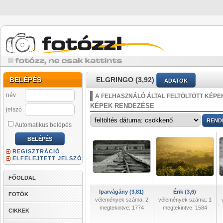
BELÉPÉS
ELGRINGO (3,92)
ADATOK
név
A FELHASZNÁLÓ ÁLTAL FELTÖLTÖTT KÉPE
KÉPEK RENDEZÉSE
jelszó
Automatikus belépés
REGISZTRÁCIÓ
ELFELEJTETT JELSZÓ
FŐOLDAL
Iparvágány (3,81)
Érik (3,6)
FOTÓK
vélemények száma: 2
vélemények száma: 1
megtekintve: 1774
megtekintve: 1584
CIKKEK