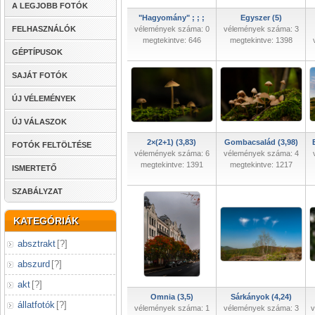
A LEGJOBB FOTÓK
"Hagyomány" ; ; ;
Egyszer (5)
FELHASZNÁLÓK
vélemények száma: 0
vélemények száma: 3
megtekintve: 646
megtekintve: 1398
GÉPTÍPUSOK
SAJÁT FOTÓK
ÚJ VÉLEMÉNYEK
ÚJ VÁLASZOK
2×(2+1) (3,83)
Gombacsalád (3,98)
FOTÓK FELTÖLTÉSE
vélemények száma: 6
vélemények száma: 4
megtekintve: 1391
megtekintve: 1217
ISMERTETŐ
SZABÁLYZAT
KATEGÓRIÁK
absztrakt
[
?
]
abszurd
[
?
]
akt
[
?
]
Omnia (3,5)
Sárkányok (4,24)
állatfotók
[
?
]
vélemények száma: 1
vélemények száma: 3
v