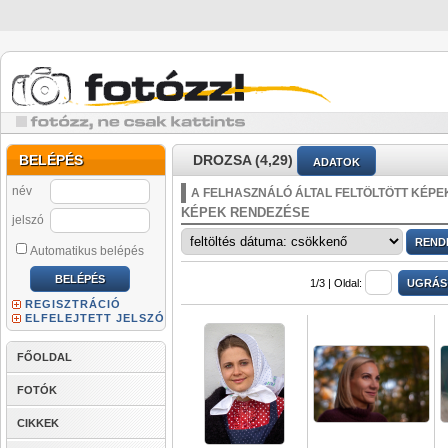
BELÉPÉS
DROZSA (4,29)
ADATOK
név
A FELHASZNÁLÓ ÁLTAL FELTÖLTÖTT KÉPE
KÉPEK RENDEZÉSE
jelszó
Automatikus belépés
1/3 |
Oldal:
REGISZTRÁCIÓ
ELFELEJTETT JELSZÓ
FŐOLDAL
FOTÓK
CIKKEK