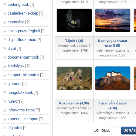
megtekintve: 1319
megtekintve: 1207
barlangfotók
[
?
]
családi/emlékkép
[
?
]
csendélet
[
?
]
csillagászat/égbolt
[
?
]
digit. illusztráció
[
?
]
Tájoló (4,6)
Napnyugta zivatar
vélemények száma: 2
után II (5)
divat
[
?
]
megtekintve: 1789
vélemények száma: 1
megtekintve: 1568
dokumentumfotók
[
?
]
életképek
[
?
]
elkapott pillanatok
[
?
]
glamour
[
?
]
hangulatképek
[
?
]
humor
[
?
]
Kökörcsinek (4,96)
Füzér vára ősszel
vélemények száma: 11
(4,16)
infravörös fotók
[
?
]
megtekintve: 1866
vélemények száma: 4
megtekintve: 1686
koncert - színpad
[
?
]
légifotók
[
?
]
1/3 |
Oldal: