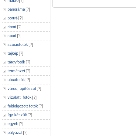
makró
[
?
]
panoráma
[
?
]
portré
[
?
]
riport
[
?
]
sport
[
?
]
szociofotók
[
?
]
tájkép
[
?
]
tárgyfotók
[
?
]
természet
[
?
]
utcaifotók
[
?
]
város, építészet
[
?
]
vízalatti fotók
[
?
]
feldolgozott fotók
[
?
]
így készült
[
?
]
egyéb
[
?
]
pályázat
[
?
]