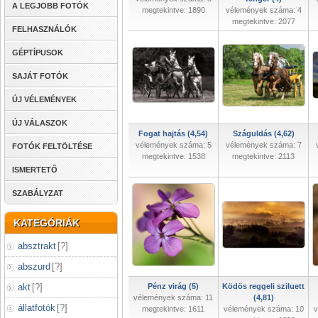
A LEGJOBB FOTÓK
megtekintve: 1890
vélemények száma: 4
megtekintve: 2077
FELHASZNÁLÓK
GÉPTÍPUSOK
SAJÁT FOTÓK
ÚJ VÉLEMÉNYEK
ÚJ VÁLASZOK
Fogat hajtás (4,54)
Száguldás (4,62)
vélemények száma: 5
vélemények száma: 7
FOTÓK FELTÖLTÉSE
megtekintve: 1538
megtekintve: 2113
ISMERTETŐ
SZABÁLYZAT
KATEGÓRIÁK
absztrakt
[
?
]
abszurd
[
?
]
akt
[
?
]
Pénz virág (5)
Ködös reggeli sziluett
vélemények száma: 11
(4,81)
állatfotók
[
?
]
megtekintve: 1611
vélemények száma: 10
v