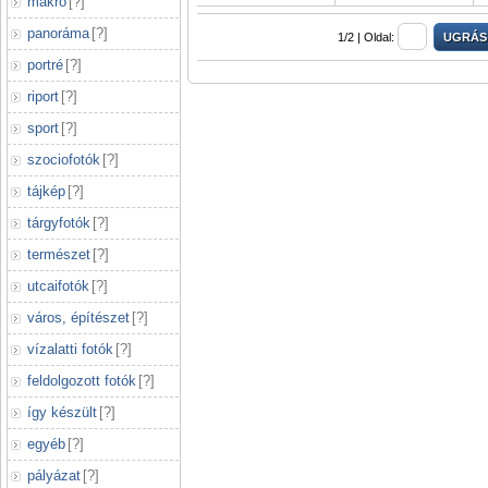
makró
[
?
]
panoráma
[
?
]
1/2 |
Oldal:
portré
[
?
]
riport
[
?
]
sport
[
?
]
szociofotók
[
?
]
tájkép
[
?
]
tárgyfotók
[
?
]
természet
[
?
]
utcaifotók
[
?
]
város, építészet
[
?
]
vízalatti fotók
[
?
]
feldolgozott fotók
[
?
]
így készült
[
?
]
egyéb
[
?
]
pályázat
[
?
]