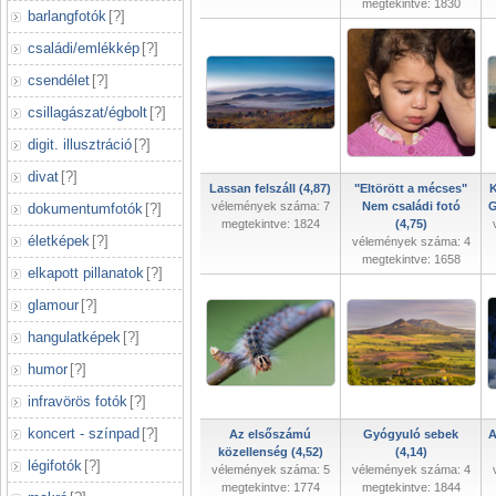
megtekintve: 1830
barlangfotók
[
?
]
családi/emlékkép
[
?
]
csendélet
[
?
]
csillagászat/égbolt
[
?
]
digit. illusztráció
[
?
]
divat
[
?
]
Lassan felszáll (4,87)
"Eltörött a mécses"
K
vélemények száma: 7
Nem családi fotó
G
dokumentumfotók
[
?
]
megtekintve: 1824
(4,75)
életképek
[
?
]
vélemények száma: 4
megtekintve: 1658
elkapott pillanatok
[
?
]
glamour
[
?
]
hangulatképek
[
?
]
humor
[
?
]
infravörös fotók
[
?
]
koncert - színpad
[
?
]
Az elsőszámú
Gyógyuló sebek
A
közellenség (4,52)
(4,14)
légifotók
[
?
]
vélemények száma: 5
vélemények száma: 4
megtekintve: 1774
megtekintve: 1844