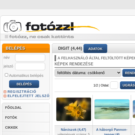
BELÉPÉS
DIGIT (4,44)
ADATOK
név
A FELHASZNÁLÓ ÁLTAL FELTÖLTÖTT KÉPE
KÉPEK RENDEZÉSE
jelszó
Automatikus belépés
1/2 |
Oldal:
REGISZTRÁCIÓ
ELFELEJTETT JELSZÓ
FŐOLDAL
FOTÓK
CIKKEK
Nárciszok (4,47)
A háborgó Pannon-
vélemények száma: 5
tenger (4)