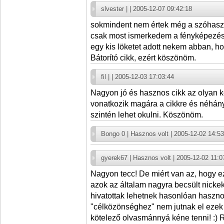
slvester | | 2005-12-07 09:42:18
sokmindent nem értek még a szóhaszn
csak most ismerkedem a fényképezés "
egy kis löketet adott nekem abban, h
Bátorító cikk, ezért köszönöm.
fil | | 2005-12-03 17:03:44
Nagyon jó és hasznos cikk az olyan k
vonatkozik magára a cikkre és néhán
szintén lehet okulni. Köszönöm.
Bongo 0 | Hasznos volt | 2005-12-02 14:53
gyerek67 | Hasznos volt | 2005-12-02 11:0
Nagyon tecc! De miért van az, hogy ez
azok az általam nagyra becsült nicke
hivatottak lehetnek hasonlóan haszno
"célközönséghez" nem jutnak el ezek 
kötelező olvasmánnyá kéne tenni! :) 