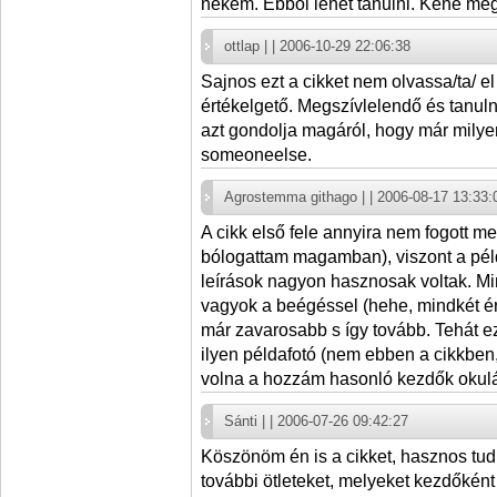
nekem. Ebből lehet tanulni. Kéne mé
ottlap | | 2006-10-29 22:06:38
Sajnos ezt a cikket nem olvassa/ta/ e
értékelgető. Megszívlelendő és tanulni
azt gondolja magáról, hogy már milyen
someoneelse.
Agrostemma githago | | 2006-08-17 13:33:
A cikk első fele annyira nem fogott 
bólogattam magamban), viszont a pél
leírások nagyon hasznosak voltak. Mi
vagyok a beégéssel (hehe, mindkét é
már zavarosabb s így tovább. Tehát ez
ilyen példafotó (nem ebben a cikkben, 
volna a hozzám hasonló kezdők okul
Sánti | | 2006-07-26 09:42:27
Köszönöm én is a cikket, hasznos tud
további ötleteket, melyeket kezdőként 