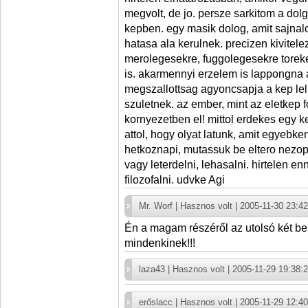
megvolt, de jo. persze sarkitom a dolg
kepben. egy masik dolog, amit sajnal
hatasa ala kerulnek. precizen kivitele
merolegesekre, fuggolegesekre tore
is. akarmennyi erzelem is lappongna a
megszallottsag agyoncsapja a kep lel
szuletnek. az ember, mint az eletkep 
kornyezetben el! mittol erdekes egy 
attol, hogy olyat latunk, amit egyeb
hetkoznapi, mutassuk be eltero nezop
vagy leterdelni, lehasalni. hirtelen en
filozofalni. udvke Agi
Mr. Worf | Hasznos volt | 2005-11-30 23:4
Én a magam részéről az utolsó két be
mindenkinek!!!
laza43 | Hasznos volt | 2005-11-29 19:38:
erőslacc | Hasznos volt | 2005-11-29 12:4