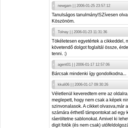
newgam | | 2006-01-25 23:57:12
Tanulságos tanulmány!SZívesen olvass
Köszönöm.
Tolnay | | 2006-01-23 11:31:36
Tökéletesen egyetértek a cikkeddel, 
követendő dolgot foglaltál össze, é
tenni. :)
agent01 | | 2006-01-17 12:57:06
Bárcsak mindenki így gondolkodna...
kkuli06 | | 2006-01-17 09:30:26
Véletlenül keveredtem erre az oldalra
meglepett, hogy nem csak a képek nin
szinvonalasok. A cikket olvasva,már az 
számára érthető támpontokat ad egy k
ráeröltetne sablonokat. Amivel ki lehet
digit fotók (és nem csak) utófeldolgoz