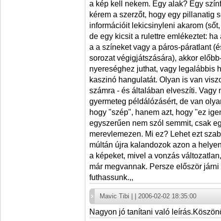
a kép kell nekem. Egy alak? Egy szí
kérem a szerzőt, hogy egy pillanatig s
információit lekicsinyleni akarom (ső
de egy kicsit a rulettre emlékeztet: 
a a színeket vagy a páros-páratlant (é
sorozat végigjátszására), akkor előb
nyereséghez juthat, vagy legalábbis h
kaszinó hangulatát. Olyan is van visz
számra - és általában elveszíti. Vagy 
gyermeteg példálózásért, de van oly
hogy "szép", hanem azt, hogy "ez ige
egyszerűen nem szól semmit, csak eg
merevlemezen. Mi ez? Lehet ezt szab
múltán újra kalandozok azon a helye
a képeket, mivel a vonzás változatla
már megvannak. Persze először járni 
futhassunk.,,
Mavic Tibi | | 2006-02-02 18:35:00
Nagyon jó tanítani való leírás.Köszön