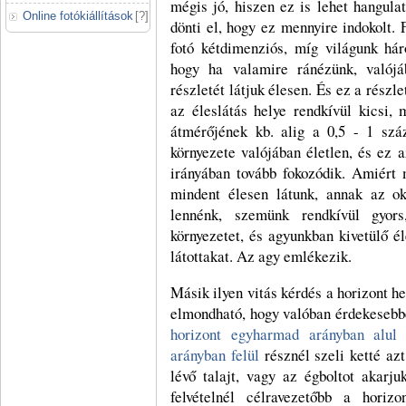
mégis jó, hiszen ez is lehet hangula
Online fotókiállítások
[
?
]
dönti el, hogy ez mennyire indokolt. 
fotó kétdimenziós, míg világunk há
hogy ha valamire ránézünk, valój
részletét látjuk élesen. És ez a részle
az éleslátás helye rendkívül kicsi,
átmérőjének kb. alig a 0,5 - 1 szá
környezete valójában életlen, és ez a
irányában tovább fokozódik. Amiért
mindent élesen látunk, annak az ok
lennénk, szemünk rendkívül gyor
környezetet, és agyunkban kivetülő é
látottakat. Az agy emlékezik.
Másik ilyen vitás kérdés a horizont h
elmondható, hogy valóban érdekesebbé 
horizont egyharmad arányban alu
arányban felül
résznél szeli ketté az
lévő talajt, vagy az égboltot akarj
felvételnél célravezetőbb a horiz