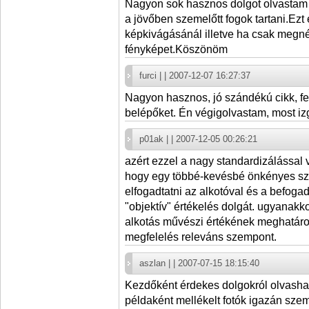
Nagyon sok hasznos dolgot olvastam
a jövőben szemelőtt fogok tartani.Ezt 
képkivágásánál illetve ha csak megnéz
fényképet.Köszönöm
furci | | 2007-12-07 16:27:37
Nagyon hasznos, jó szándékú cikk, fel
belépőket. Én végigolvastam, most iz
p01ak | | 2007-12-05 00:26:21
azért ezzel a nagy standardizálással 
hogy egy többé-kevésbé önkényes sz
elfogadtatni az alkotóval és a befogad
"objektív" értékelés dolgát. ugyanakk
alkotás művészi értékének meghatár
megfelelés releváns szempont.
aszlan | | 2007-07-15 18:15:40
Kezdőként érdekes dolgokról olvasha
példaként mellékelt fotók igazán szem