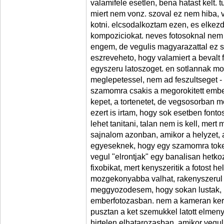
valamifele esetlen, bena hatast kelt.
miert nem vonz. szoval ez nem hiba, 
kotni. elcsodalkoztam ezen, es elkez
kompoziciokat. neves fotosoknal nem 
engem, de vegulis magyarazattal ez s
eszreveheto, hogy valamiert a bevalt 
egyszeru latoszoget. en sotlannak m
meglepetessel, nem ad feszultseget - 
szamomra csakis a megorokitett ember
kepet, a tortenetet, de vegsosorban
ezert is irtam, hogy sok esetben fonto
lehet tanitani, talan nem is kell, mert m
sajnalom azonban, amikor a helyzet, a
egyeseknek, hogy egy szamomra tokel
vegul "elrontjak" egy banalisan hetko
fixobikat, mert kenyszeritik a fotost he
mozgekonyabba valhat, rakenyszerul 
meggyozodesem, hogy sokan lustak, n
emberfotozasban. nem a kameran kere
pusztan a ket szemukkel latott elmen
hirtelen elhatarozasban, amikor vegul