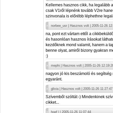
Kellemes hasznos cikk, ha legalább a
csak V1ről lépnénk tovább V2re han
szinvonala is előrébb léphethne legal
norbee_usr | Hasznos volt | 2005-11-26 12
na, pont ezt vártam ettől a cikkbeküld
és hasonlóan hasznos írásokat láthat
kezdőknek mond valamit, hanem a tap
benne olyat, amiről bizony gyakran me
:)
mephi | Hasznos volt | 2005-11-26 12:19:2
nagyon jó kis beszámoló és segítség
egyaránt.
glivia | Hasznos volt | 2005-11-26 11:27:47
Szívemből szóltál:-) Mindenkinek szí
cikket...
hoef | | 2005-11-26 11:07:44