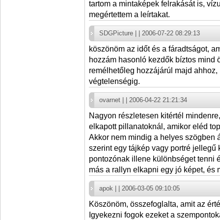
tartom a mintaképek felrakását is, víz
megértettem a leírtakat.
SDGPicture | | 2006-07-22 08:29:13
köszönöm az időt és a fáradtságot, ami
hozzám hasonló kezdők bíztos mind 
remélhetőleg hozzájárúl majd ahhoz,
végtelenségig.
ovarnet | | 2006-04-22 21:21:34
Nagyon részletesen kitértél mindenre
elkapott pillanatoknál, amikor eléd t
Akkor nem mindig a helyes szögben á
szerint egy tájkép vagy portré jellegű 
pontozónak illene különbséget tenni
más a rallyn elkapni egy jó képet, és
apok | | 2006-03-05 09:10:05
Köszönöm, összefoglalta, amit az értéke
Igyekezni fogok ezeket a szempontoka