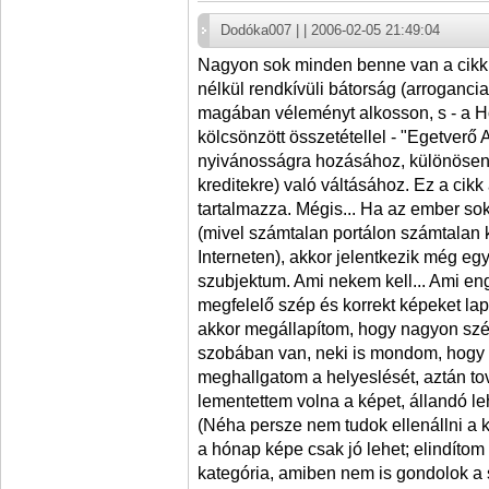
Dodóka007 | | 2006-02-05 21:49:04
Nagyon sok minden benne van a cikkb
nélkül rendkívüli bátorság (arroganci
magában véleményt alkosson, s - a Hó
kölcsönzött összetétellel - "Egetverő
nyivánosságra hozásához, különösen k
kreditekre) való váltásához. Ez a cikk
tartalmazza. Mégis... Ha az ember sok
(mivel számtalan portálon számtalan
Interneten), akkor jelentkezik még eg
szubjektum. Ami nekem kell... Ami eng
megfelelő szép és korrekt képeket lap
akkor megállapítom, hogy nagyon szé
szobában van, neki is mondom, hogy "
meghallgatom a helyeslését, aztán to
lementettem volna a képet, állandó l
(Néha persze nem tudok ellenállni a k
a hónap képe csak jó lehet; elindítom
kategória, amiben nem is gondolok a