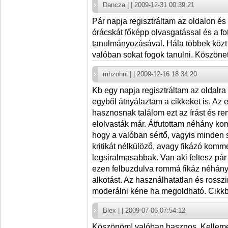
Dancza | | 2009-12-31 00:39:21
Pár napja regisztráltam az oldalon és
órácskát főképp olvasgatással és a fo
tanulmányozásával. Hála többek közt
valóban sokat fogok tanulni. Köszönet
mhzohni | | 2009-12-16 18:34:20
Kb egy napja regisztráltam az oldalra
egyből átnyálaztam a cikkeket is. Az
hasznosnak találom ezt az írást és r
elolvasták már. Átfutottam néhány kom
hogy a valóban sértő, vagyis minden sz
kritikát nélkülöző, avagy fikázó komme
legsiralmasabbak. Van aki feltesz pá
ezen felbuzdulva rommá fikáz néhány 
alkotást. Az használhatatlan és rossz
moderálni kéne ha megoldható. Cikkbe
Blex | | 2009-07-06 07:54:12
Köszönöm! valóban hasznos. Kellemes