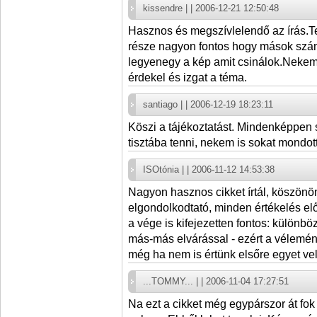
kissendre | | 2006-12-21 12:50:48
Hasznos és megszívlelendő az írás.
része nagyon fontos hogy mások szám
legyenegy a kép amit csinálok.Nekem
érdekel és izgat a téma.
santiago | | 2006-12-19 18:23:11
Köszi a tájékoztatást. Mindenképpen
tisztába tenni, nekem is sokat mondott
ISOtónia | | 2006-11-12 14:53:38
Nagyon hasznos cikket írtál, köszönö
elgondolkodtató, minden értékelés el
a vége is kifejezetten fontos: különbö
más-más elvárással - ezért a vélemén
még ha nem is értünk elsőre egyet vel
...TOMMY... | | 2006-11-04 17:27:51
Na ezt a cikket még egypárszor át fok