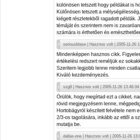
különösen tetszett hogy példákat is ho
Külőnösen tetszett a mélységélesség
kiégett részletekből ragadott példák. 
témáját és szerintem nem is zavaró
számára is érthetően és emészthetőe
seriousblase | Hasznos volt | 2005-11-26 
Mindenképpen hasznos cikk. Figyelemb
értékelési redszert reméljük ez sokak
Szeritem legjobb lenne minden csatla
Kiváló kezdeményezés.
szg8 | Hasznos volt | 2005-11-26 13:46:04
Örülök, hogy megírtad ezt a cikket, n
rövid megjegyzésem lenne, mégpedig
Hortobágyról készített felvétele nem 
2/3-os tagolására, inkább az ettől a s
mutatja be.
dallas-one | Hasznos volt | 2005-11-26 13: