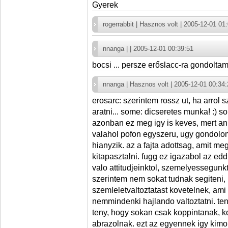
Gyerek
rogerrabbit | Hasznos volt | 2005-12-01 01
nnanga | | 2005-12-01 00:39:51
bocsi ... persze erőslacc-ra gondol
nnanga | Hasznos volt | 2005-12-01 00:34:
erosarc: szerintem rossz ut, ha arrol 
aratni... some: dicseretes munka! :) 
azonban ez meg igy is keves, mert an
valahol pofon egyszeru, ugy gondolom
hianyzik. az a fajta adottsag, amit m
kitapasztalni. fugg ez igazabol az edd
valo attitudjeinktol, szemelyessegunkt
szerintem nem sokat tudnak segiteni,
szemleletvaltoztatast kovetelnek, am
nemmindenki hajlando valtoztatni. te
teny, hogy sokan csak koppintanak, k
abrazolnak. ezt az egyennek igy kim