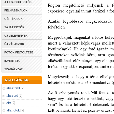
A LEGJOBB FOTÓK
Rögtön megítélhető milyenek a fé
expozíció, egyáltalán mit ábrázol a fot
FELHASZNÁLÓK
GÉPTÍPUSOK
Azután legtöbbször megkérdezzük 
felvételen.
SAJÁT FOTÓK
ÚJ VÉLEMÉNYEK
Megpróbáljuk magunkat a fotós helyéb
miért a választott képkivágás mellet
ÚJ VÁLASZOK
körülmények? Ha egy fotó igazán me
FOTÓK FELTÖLTÉSE
történeteket szövünk köré, arra go
elkészültének előzményei, egy elkapot
ISMERTETŐ
fotóst, hogy akkor exponáljon, amikor 
SZABÁLYZAT
Megvizsgáljuk, hogy a téma elhelyez
KATEGÓRIÁK
felvételen erősíti-e a kép mondanivaló
absztrakt
[
?
]
Az összbenyomás rendkívül fontos, 
abszurd
[
?
]
hogy egy fotó tetszik-e nekünk, vag
akt
[
?
]
sem? És ha a felvételt érdekesnek ta
kelt bennünk. Lehet ez pozitív érzés
állatfotók
[
?
]