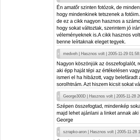
Én amatőr szinten fotózok, de minden
hogy mindenkinek tetszenek a fotóim
de ez a cikk nagyon hasznos a számo
hogy sokat változtak, szerintem jó ir
véleményeknek is.A cikk hasznos volt
benne leírtaknak eleget tegyek.
medveh | Hasznos volt | 2005-11-29 01:58
Nagyon köszönjük az összefoglalót, r
aki épp haját tépi az értékelésen va
ismeri el ha hibázott, vagy belefárad
sorolhtnám. Azt hiszem kicsit sokat vár
George300D | Hasznos volt | 2005-11-28 2
Szépen összefogtad, mindenkép sokat
majd lehet ajánlani a linket annak aki 
George
szrapko-aron | Hasznos volt | 2005-11-28 