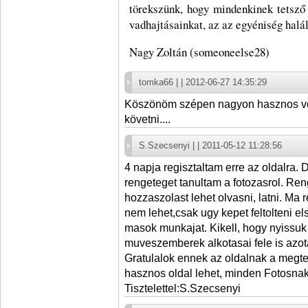
törekszünk, hogy mindenkinek tetsző 
vadhajtásainkat, az az egyéniség halál
Nagy Zoltán (someoneelse28)
tomka66 | | 2012-06-27 14:35:29
Köszönöm szépen nagyon hasznos vo
követni....
S.Szecsenyi | | 2011-05-12 11:28:56
4 napja regisztaltam erre az oldalra. 
rengeteget tanultam a fotozasrol. Ren
hozzaszolast lehet olvasni, latni. Ma 
nem lehet,csak ugy kepet feltolteni e
masok munkajat. Kikell, hogy nyissu
muveszemberek alkotasai fele is azo
Gratulalok ennek az oldalnak a megt
hasznos oldal lehet, minden Fotosnak
Tisztelettel:S.Szecsenyi