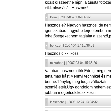
kicsit ki szeretne lépni a túrista fot
cikk olvasását. Hasznos!
Bóra | | 2007-05-01 09:06:42
Hasznos e? Nagyon hasznos, de nem 
igen szabad nagyobb terjeelemben me
lehetőségeket nem taglalta a szerző,p
bencze | | 2007-04-17 15:36:51
Hasznos cikk, kosz.
miztahbe | | 2007-03-04 15:35:26
Valoban hasznos cikk.Eddig még nem 
tartalmas írást.Mennyi technikai és me
benne.Tényleg meg tudja változtatni 
szemléletélt.Ugy gondolom nekem ez 
jobban megértsek.kösziköszi
kissendre | | 2006-12-24 13:04:32