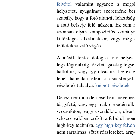
felvétel
valamint ugyanez a megol
helyzetet, nyugalmat szeretnénk b
szabály, hogy a fotó alanyát lehetősé
a fotó belseje felé nézzen. Ez sem 
azonban olyan kompozíciós szabály
különleges alkalmakkor, vagy még a
ízületekbe való vágás.
A másik fontos dolog a fotó helyes 
legvilágosabbig részlet- gazdag legye
hallottuk, vagy így olvastuk. De ez 
lehet hangulati elem a csúcsfények
részletek túlsúlya.
kiégett részletek
De ez nem minden esetben megengede
tárgyfotó, vagy egy makró esetén alk
szociofotón, vagy csendéleten, elvo
sokszor valóban erősíti a felvétel mo
high-key technika,
egy high-key felvé
nem tartalmaz sötét részleteket, árny