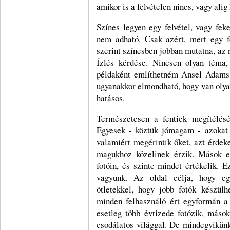
amikor is a felvételen nincs, vagy alig 
Színes legyen egy felvétel, vagy fek
nem adható. Csak azért, mert egy f
szerint színesben jobban mutatna, az 
Ízlés kérdése. Nincsen olyan téma
példaként említhetném Ansel Adams l
ugyanakkor elmondható, hogy van oly
hatásos.
Természetesen a fentiek megítélésé
Egyesek - köztük jómagam - azokat a
valamiért megérintik őket, azt érdek
magukhoz közelinek érzik. Mások e
fotóin, és szinte mindet értékelik. 
vagyunk. Az oldal célja, hogy egy
ötletekkel, hogy jobb fotók készül
minden felhasználó ért egyformán a
esetleg több évtizede fotózik, más
csodálatos világgal. De mindegyikünk