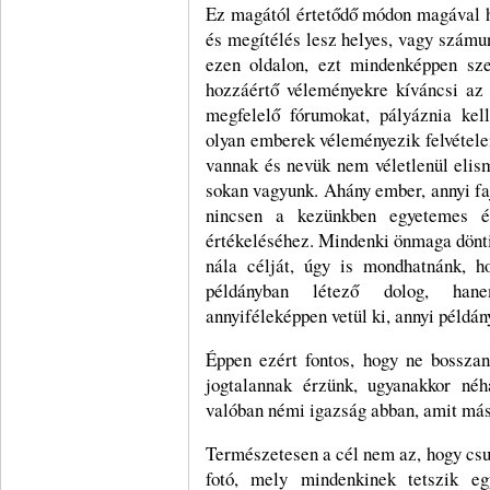
Ez magától értetődő módon magával 
és megítélés lesz helyes, vagy számu
ezen oldalon, ezt mindenképpen sze
hozzáértő véleményekre kíváncsi az
megfelelő fórumokat, pályáznia kell
olyan emberek véleményezik felvétele
vannak és nevük nem véletlenül elis
sokan vagyunk. Ahány ember, annyi fa
nincsen a kezünkben egyetemes és
értékeléséhez. Mindenki önmaga dönti 
nála célját, úgy is mondhatnánk, 
példányban létező dolog, ha
annyiféleképpen vetül ki, annyi példá
Éppen ezért fontos, hogy ne bosszan
jogtalannak érzünk, ugyanakkor néha
valóban némi igazság abban, amit má
Természetesen a cél nem az, hogy csu
fotó, mely mindenkinek tetszik e