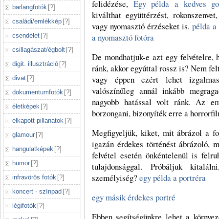
felidézése,
Egy példa a kedves gon
barlangfotók
[
?
]
kiválthat együttérzést, rokonszenvet
családi/emlékkép
[
?
]
vagy nyomasztó érzéseket is.
példa a
csendélet
[
?
]
a nyomasztó fotóra
csillagászat/égbolt
[
?
]
De mondhatjuk-e azt egy felvételre,
digit. illusztráció
[
?
]
ránk, akkor egyúttal rossz is? Nem felt
vagy éppen ezért lehet izgalma
divat
[
?
]
valószínűleg annál inkább megraga
dokumentumfotók
[
?
]
nagyobb hatással volt ránk. Az em
életképek
[
?
]
borzongani, bizonyíték erre a horrorf
elkapott pillanatok
[
?
]
Megfigyeljük, kiket, mit ábrázol a fo
glamour
[
?
]
igazán érdekes történést ábrázoló,
hangulatképek
[
?
]
felvétel esetén önkéntelenül is felr
humor
[
?
]
tulajdonsággal. Próbáljuk kitalál
személyiség?
egy példa a portréra
infravörös fotók
[
?
]
koncert - színpad
[
?
]
egy másik érdekes portré
légifotók
[
?
]
Ebben segítségünkre lehet a környez