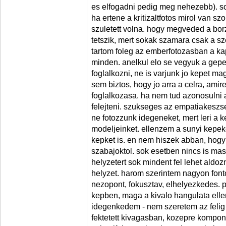
es elfogadni pedig meg nehezebb). so
ha ertene a kritizaltfotos mirol van s
szuletett volna. hogy megveded a bo
tetszik, mert sokak szamara csak a sz
tartom foleg az emberfotozasban a kap
minden. anelkul elo se vegyuk a gepe
foglalkozni, ne is varjunk jo kepet ma
sem biztos, hogy jo arra a celra, amire
foglalkozasa. ha nem tud azonosulni a
felejteni. szukseges az empatiakeszs
ne fotozzunk idegeneket, mert leri a k
modeljeinket. ellenzem a sunyi kepeke
kepket is. en nem hiszek abban, hogy 
szabajoktol. sok esetben nincs is mas
helyzetert sok mindent fel lehet aldoz
helyzet. harom szerintem nagyon font
nezopont, fokusztav, elhelyezkedes. 
kepben, maga a kivalo hangulata ell
idegenkedem - nem szeretem az felig 
fektetett kivagasban, kozepre kompon