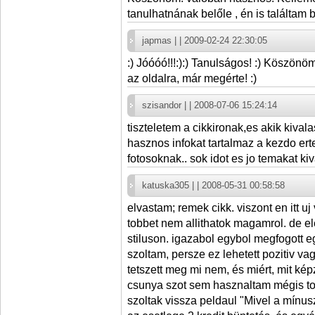
tanulhatnának belőle , én is találtam
japmas | | 2009-02-24 22:30:05
:) Jóóóó!!!:):) Tanulságos! :) Köszönö
az oldalra, már megérte! :)
szisandor | | 2008-07-06 15:24:14
tiszteletem a cikkironak,es akik kiva
hasznos infokat tartalmaz a kezdo er
fotosoknak.. sok idot es jo temakat k
katuska305 | | 2008-05-31 00:58:58
elvastam; remek cikk. viszont en itt u
tobbet nem allithatok magamrol. de e
stiluson. igazabol egybol megfogott 
szoltam, persze ez lehetett pozitiv va
tetszett meg mi nem, és miért, mit k
csunya szot sem hasznaltam mégis t
szoltak vissza peldaul "Mivel a mínu