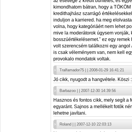
az esetlege 2 kredit büntetés, és egyé
kimondhatom bátran, hogy a TÖKÖM t
kredithajhász szarrágó értékelésekke
induljon a karriered. ha meg elolvastad
volna, hogy kategóriáért nem lehet p
mive la moderátorok úgysem vonják, k
bosszúértékelésemet." ez egy remek h
volt szerencsém találkozni egy angol 
is csak véleményem van, nem kell egy
provokalo mondatok voltak.
Tralfamador75 | | 2008-01-29 16:41:21
Jó cikk, nyugodt a hangvétele. Köszi :
Barbazoo | | 2007-12-30 14:39:56
Hasznos és fontos cikk, mely segít a 
egyaránt. Sajnos a mellékelt fotók né
lehetne javítani.
Roland | | 2007-12-10 22:03:13