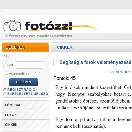
BELÉPÉS
CIKKEK
név
Segítség a fotók véleményezés
jelszó
someonee
Automatikus belépés
Pontok: 45
Egy fotó sok mindent közvetíthet. Céljá
REGISZTRÁCIÓ
hogy bizonyos szabályokat betart-e
ELFELEJTETT JELSZÓ
gondolatokat ébreszt szemlélőjében,
FŐOLDAL
amikor készítőjének sikerül közvetíte
FOTÓK
Egy fotóra pillantva talán a legfo
bennünk kelt (összhatás).
CIKKEK