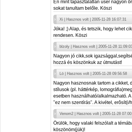
Én mint tapasztalatlan user nagyon ör
sokat tanultam belőle. Köszi
Xi | Hasznos volt | 2005-11-28 16:07:31
Jóka! ;) Alap, és tetszik, hogy lehet c
rendesen. Köszi
blzoly | Hasznos volt | 2005-11-28 11:09:0
Nagyon jó cikk,sok igazsággal,segíts
hozzá és köszönkuk az útmutást!
Lö | Hasznos volt | 2005-11-28 09:56:58
Nagyon hasznosnak tartom a cikket, d
stílusok (pl. háttérkép, lomográfia)
esetben használható/alkalmazható. A
"ez nem szentírás". A kivétel, erôsít(i/h
Venom2 | Hasznos volt | 2005-11-28 07:00
Örülök, hogy valaki felszólalt a témáb
köszönöm(jük)!