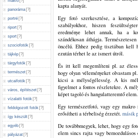
makró
[
?
]
kapta alanyát.
panoráma
[
?
]
Egy fotó szerkesztése, a kompozí
portré
[
?
]
szabályokhoz, hiszen feszültségt
riport
[
?
]
eredménye lehet annak, ha a kom
sport
[
?
]
szándékosan áthágja. Természetesen 
szociofotók
[
?
]
öncélú. Ehhez pedig tisztában kell 
ezután térhet le az ismert útról.
tájkép
[
?
]
tárgyfotók
[
?
]
És itt kell megemlíteni pl. az éless
hogy olyan véleményeket olvastam pl
természet
[
?
]
kicsi a mélységélesség. A kis mély
utcaifotók
[
?
]
figyelmet a fontos részletekre. A mé
város, építészet
[
?
]
képet tagoló és hangulatteremtő elem
vízalatti fotók
[
?
]
Egy természetfotó, vagy egy makro i
feldolgozott fotók
[
?
]
erősítheti a térbeliség érzetét.
másik p
így készült
[
?
]
De továbbmegyek, lehet, hogy egy fot
egyéb
[
?
]
elem sincs rajta vagy bemozdulásos 
pályázat
[
?
]