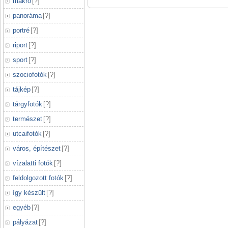
makró
[
?
]
panoráma
[
?
]
portré
[
?
]
riport
[
?
]
sport
[
?
]
szociofotók
[
?
]
tájkép
[
?
]
tárgyfotók
[
?
]
természet
[
?
]
utcaifotók
[
?
]
város, építészet
[
?
]
vízalatti fotók
[
?
]
feldolgozott fotók
[
?
]
így készült
[
?
]
egyéb
[
?
]
pályázat
[
?
]