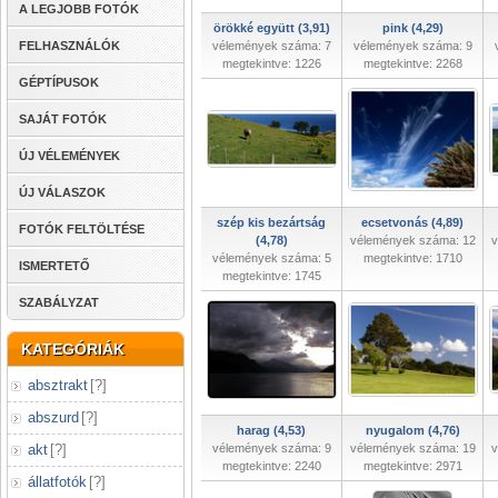
A LEGJOBB FOTÓK
örökké együtt (3,91)
pink (4,29)
FELHASZNÁLÓK
vélemények száma: 7
vélemények száma: 9
megtekintve: 1226
megtekintve: 2268
GÉPTÍPUSOK
SAJÁT FOTÓK
ÚJ VÉLEMÉNYEK
ÚJ VÁLASZOK
szép kis bezártság
ecsetvonás (4,89)
FOTÓK FELTÖLTÉSE
(4,78)
vélemények száma: 12
v
vélemények száma: 5
megtekintve: 1710
ISMERTETŐ
megtekintve: 1745
SZABÁLYZAT
KATEGÓRIÁK
absztrakt
[
?
]
abszurd
[
?
]
harag (4,53)
nyugalom (4,76)
akt
[
?
]
vélemények száma: 9
vélemények száma: 19
v
megtekintve: 2240
megtekintve: 2971
állatfotók
[
?
]