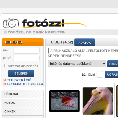
BELÉPÉS
CIDER (4,52)
ADATOK
név
A FELHASZNÁLÓ ÁLTAL FELTÖLTÖTT KÉPE
KÉPEK RENDEZÉSE
jelszó
Automatikus belépés
1/2 |
Oldal:
REGISZTRÁCIÓ
ELFELEJTETT JELSZÓ
FŐOLDAL
FOTÓK
CIKKEK