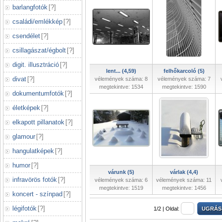
barlangfotók
[
?
]
családi/emlékkép
[
?
]
csendélet
[
?
]
csillagászat/égbolt
[
?
]
digit. illusztráció
[
?
]
lent... (4,59)
felhőkarcoló (5)
divat
[
?
]
vélemények száma: 8
vélemények száma: 7
megtekintve: 1534
megtekintve: 1590
dokumentumfotók
[
?
]
életképek
[
?
]
elkapott pillanatok
[
?
]
glamour
[
?
]
hangulatképek
[
?
]
humor
[
?
]
várunk (5)
várlak (4,4)
infravörös fotók
[
?
]
vélemények száma: 6
vélemények száma: 11
megtekintve: 1519
megtekintve: 1456
koncert - színpad
[
?
]
légifotók
[
?
]
1/2 |
Oldal: