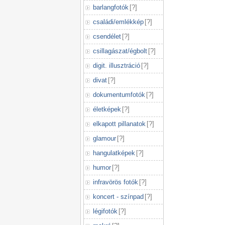
barlangfotók
[
?
]
családi/emlékkép
[
?
]
csendélet
[
?
]
csillagászat/égbolt
[
?
]
digit. illusztráció
[
?
]
divat
[
?
]
dokumentumfotók
[
?
]
életképek
[
?
]
elkapott pillanatok
[
?
]
glamour
[
?
]
hangulatképek
[
?
]
humor
[
?
]
infravörös fotók
[
?
]
koncert - színpad
[
?
]
légifotók
[
?
]