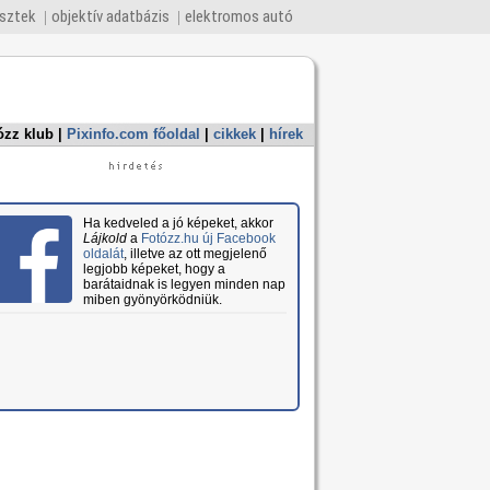
esztek
objektív adatbázis
elektromos autó
ózz klub
|
Pixinfo.com főoldal
|
cikkek
|
hírek
Ha kedveled a jó képeket, akkor
Lájkold
a
Fotózz.hu új Facebook
oldalát
, illetve az ott megjelenő
legjobb képeket, hogy a
barátaidnak is legyen minden nap
miben gyönyörködniük.