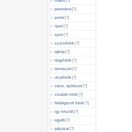
makró
[
?
]
panoráma
[
?
]
portré
[
?
]
riport
[
?
]
sport
[
?
]
szociofotók
[
?
]
tájkép
[
?
]
tárgyfotók
[
?
]
természet
[
?
]
utcaifotók
[
?
]
város, építészet
[
?
]
vízalatti fotók
[
?
]
feldolgozott fotók
[
?
]
így készült
[
?
]
egyéb
[
?
]
pályázat
[
?
]