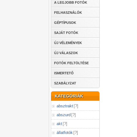
A LEGJOBB FOTÓK
FELHASZNÁLÓK
GÉPTÍPUSOK
SAJÁT FOTÓK
ÚJ VÉLEMÉNYEK
ÚJ VÁLASZOK
FOTÓK FELTÖLTÉSE
ISMERTETŐ
SZABÁLYZAT
KATEGÓRIÁK
absztrakt
[
?
]
abszurd
[
?
]
akt
[
?
]
állatfotók
[
?
]